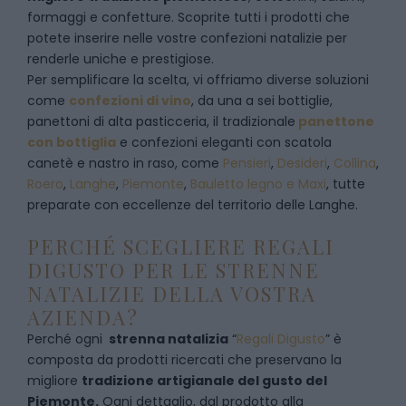
formaggi e confetture. Scoprite tutti i prodotti che
potete inserire nelle vostre confezioni natalizie per
renderle uniche e prestigiose.
Per semplificare la scelta, vi offriamo diverse soluzioni
come
confezioni di vino
, da una a sei bottiglie,
panettoni di alta pasticceria, il tradizionale
panettone
con bottiglia
e confezioni eleganti con scatola
canetè e nastro in raso, come
Pensieri
,
Desideri
,
Collina
,
Roero
,
Langhe
,
Piemonte
,
Bauletto legno e Maxi
, tutte
preparate con eccellenze del territorio delle Langhe.
PERCHÉ SCEGLIERE REGALI
DIGUSTO PER LE STRENNE
NATALIZIE DELLA VOSTRA
AZIENDA?
Perché ogni
strenna natalizia
“
Regali Digusto
”
è
composta da prodotti ricercati che preservano la
migliore
tradizione artigianale del gusto del
Piemonte.
Ogni dettaglio, dal prodotto alla