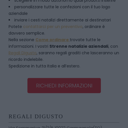
scegliere in modo autonomo quali prodotti inserire
personalizzare tutte le confezioni con il tuo logo
aziendale
inviare i cesti natalizi direttamente ai destinatari
Potete
contattarci per un preventivo
, ordinare è
davvero semplice.
Nella sezione
Come ordinare
trovate tutte le
informazioni. I vostri
Strenne natalizie aziendali
, con
Regali Digusto
, saranno regali graditi che lasceranno un
ricordo indelebile.
Spedizione in tutta Italia e all’estero.
RICHIEDI INFORMAZIONI
REGALI DIGUSTO