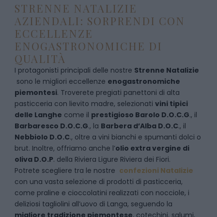
STRENNE NATALIZIE
AZIENDALI: SORPRENDI CON
ECCELLENZE
ENOGASTRONOMICHE DI
QUALITÀ
I protagonisti principali delle nostre
Strenne Natalizie
sono le migliori eccellenze
enogastronomiche
piemontesi
. Troverete pregiati panettoni di alta
pasticceria con lievito madre, selezionati
vini tipici
delle Langhe
come il
prestigioso Barolo D.O.C.G
., il
Barbaresco D.O.C.G
., la
Barbera d’Alba D.O.C
., il
Nebbiolo D.O.C
., oltre a vini bianchi e spumanti dolci o
brut. Inoltre, offriamo anche l’
olio extra vergine di
oliva D.O.P
. della Riviera Ligure Riviera dei Fiori.
Potrete scegliere tra le nostre
confezioni Natalizie
con una vasta selezione di prodotti di pasticceria,
come praline e cioccolatini realizzati con nocciole, i
deliziosi tagliolini all’uovo di Langa, seguendo la
migliore tradizione piemontese
, cotechini, salumi,