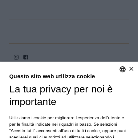
×
Questo sito web utilizza cookie
La tua privacy per noi è
ENGLISH
ITALIAN
importante
Copyright 2020© Regali Digusto è un marchio di Olio
Becchis di Becchis Danilo - Via Sommariva, 31/2/B -
10022 Carmagnola (TO) - PIVA 07980320019
Utilizziamo i cookie per migliorare l'esperienza dell'utente e
Creato da:
etinet.it
per le finalità indicate nei riquadri in basso. Se selezioni
"Accetta tutti" acconsenti all'uso di tutti i cookie, oppure puoi
sceglierei quali ci autorizzi ad utilizzare selezionando i