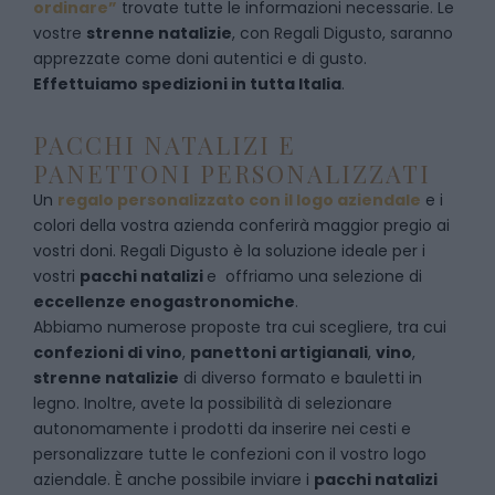
ordinare”
trovate tutte le informazioni necessarie. Le
vostre
strenne natalizie
, con Regali Digusto, saranno
apprezzate come doni autentici e di gusto.
Effettuiamo spedizioni in tutta Italia
.
PACCHI NATALIZI E
PANETTONI PERSONALIZZATI
Un
regalo personalizzato con il logo aziendale
e i
colori della vostra azienda conferirà maggior pregio ai
vostri doni. Regali Digusto è la soluzione ideale per i
vostri
pacchi natalizi
e offriamo una selezione di
eccellenze enogastronomiche
.
Abbiamo numerose proposte tra cui scegliere, tra cui
confezioni di vino
,
panettoni artigianali
,
vino
,
strenne natalizie
di diverso formato e bauletti in
legno. Inoltre, avete la possibilità di selezionare
autonomamente i prodotti da inserire nei cesti e
personalizzare tutte le confezioni con il vostro logo
aziendale. È anche possibile inviare i
pacchi natalizi