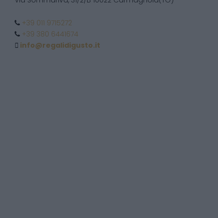
Via Sommariva, 31/2/B 10022 Carmagnola(TO)
+39 011 9715272
+39 380 6441674
info@regalidigusto.it