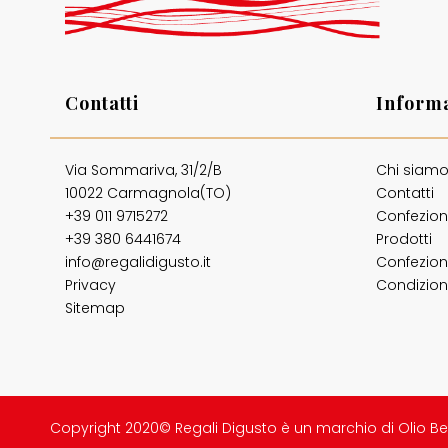
Contatti
Informa
Via Sommariva, 31/2/B
Chi siam
10022 Carmagnola(TO)
Contatti
+39 011 9715272
Confezion
+39 380 6441674
Prodotti
info@regalidigusto.it
Confezion
Privacy
Condizioni
Sitemap
Copyright 2020© Regali Digusto è un marchio di Olio Be