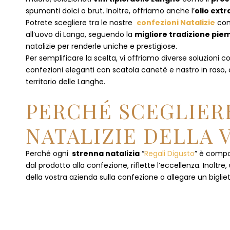
spumanti dolci o brut. Inoltre, offriamo anche l’
olio extr
Potrete scegliere tra le nostre
confezioni Natalizie
con
all’uovo di Langa, seguendo la
migliore tradizione pi
natalizie per renderle uniche e prestigiose.
Per semplificare la scelta, vi offriamo diverse soluzioni
confezioni eleganti con scatola canetè e nastro in raso
territorio delle Langhe.
PERCHÉ SCEGLIERE
NATALIZIE DELLA 
Perché ogni
strenna natalizia
“
Regali Digusto
”
è compos
dal prodotto alla confezione, riflette l’eccellenza. Inoltre
della vostra azienda sulla confezione o allegare un bigliet