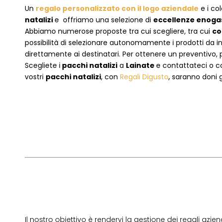
Un
regalo personalizzato con il logo aziendale
e i col
natalizi
e offriamo una selezione di
eccellenze enog
Abbiamo numerose proposte tra cui scegliere, tra cui
co
possibilità di selezionare autonomamente i prodotti da inse
direttamente ai destinatari. Per ottenere un preventivo, 
Scegliete i
pacchi natalizi
a
Lainate
e
contattateci
o c
vostri
pacchi natalizi
, con
Regali Digusto
, saranno doni g
Il nostro obiettivo è rendervi la gestione dei regali azien