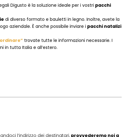
egali Digusto è la soluzione ideale per i vostri
pacchi
ie
di diverso formato e bauletti in legno. Inoltre, avete la
logo aziendale. È anche possibile inviare i
pacchi natalizi
ordinare”
trovate tutte le informazioni necessarie. I
in tutta Italia e all’estero.
andoci l’indirizzo dei destinatari,
provvederemo noi a