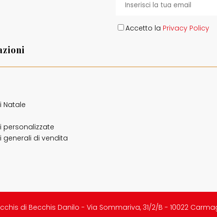
Accetto la
Privacy Policy
zioni
o
i Natale
i personalizzate
 generali di vendita
cchis di Becchis Danilo - Via Sommariva, 31/2/B - 10022 Carma