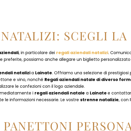
NATALIZI: SCEGLI LA
aziendali
, in particolare dei
regali aziendali natalizi
. Comunican
referite, possiamo anche allegare un biglietto personalizzato con
endali natalizi
a
Lainate
. Offriamo una selezione di prestigiosi
anettone e vino, nonché
Regali aziendali natale di diverso for
izzare le confezioni con il logo aziendale.
immediatamente i
regali aziendali natale
a
Lainate
e
contatta
te le informazioni necessarie. Le vostre
strenne natalizie
, con
E PANETTONI PERSONA