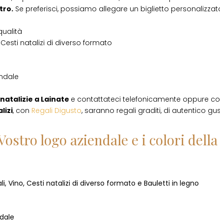
tro.
Se preferisci, possiamo allegare un biglietto personalizzato,
qualità
Cesti natalizi di diverso formato
endale
natalizie
a
Lainate
e contattateci telefonicamente oppure co
lizi
, con
Regali Digusto
, saranno regali graditi, di autentico gu
Vostro logo aziendale e i colori del
i, Vino, Cesti natalizi di diverso formato e Bauletti in legno
ndale