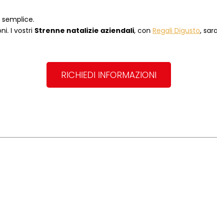
o semplice.
i. I vostri
Strenne natalizie aziendali
, con
Regali Digusto
, sar
RICHIEDI INFORMAZIONI