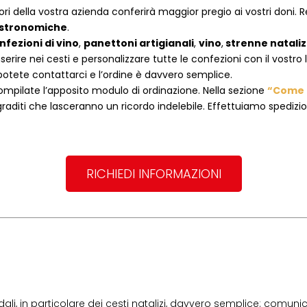
ori della vostra azienda conferirà maggior pregio ai vostri doni. R
astronomiche
.
nfezioni di vino
,
panettoni artigianali
,
vino
,
strenne nataliz
rire nei cesti e personalizzare tutte le confezioni con il vostro 
potete contattarci e l’ordine è davvero semplice.
ompilate l’apposito modulo di ordinazione. Nella sezione
“Come 
raditi che lasceranno un ricordo indelebile. Effettuiamo spedizioni 
RICHIEDI INFORMAZIONI
dali, in particolare dei cesti natalizi, davvero semplice: comunic