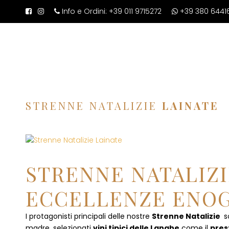
Info e Ordini:
+39 011 9715272
+39 380 6441
STRENNE NATALIZIE
LAINATE
STRENNE NATALIZI
ECCELLENZE ENOG
I protagonisti principali delle nostre
Strenne Natalizie
s
madre, selezionati
vini tipici delle Langhe
come il
pres