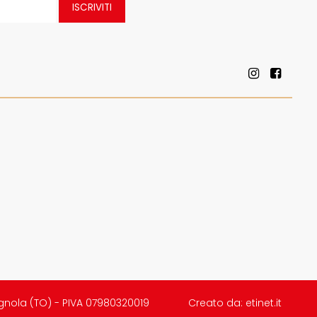
ISCRIVITI
gnola (TO) - PIVA 07980320019
Creato da:
etinet.it