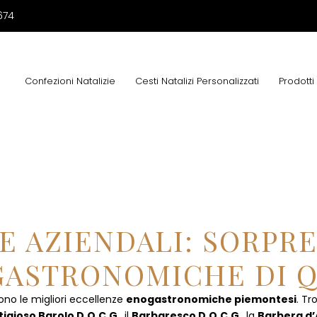
674
Confezioni Natalizie
Cesti Natalizi Personalizzati
Prodotti
E AZIENDALI: SORPR
ASTRONOMICHE DI Q
ono le migliori eccellenze
enogastronomiche piemontesi
. Tr
tigioso Barolo D.O.C.G
., il
Barbaresco D.O.C.G
., la
Barbera d’