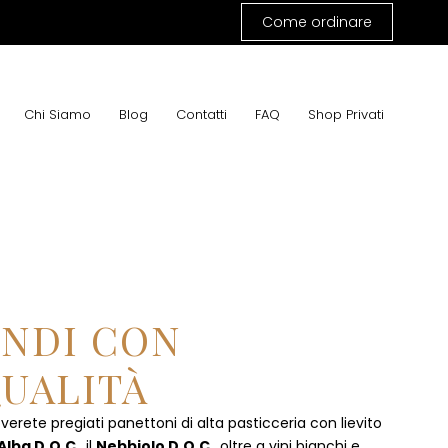
Come ordinare
Chi Siamo
Blog
Contatti
FAQ
Shop Privati
ENDI CON
UALITÀ
overete pregiati panettoni di alta pasticceria con lievito
Alba D.O.C
., il
Nebbiolo D.O.C
., oltre a vini bianchi e