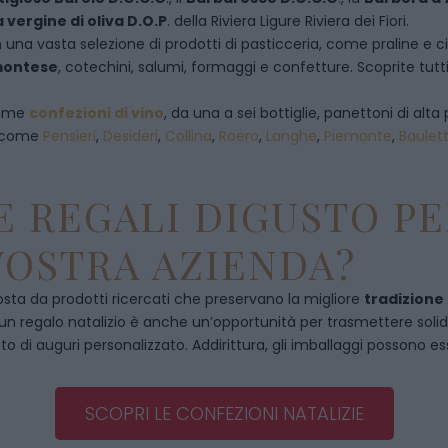
a vergine di oliva D.O.P
. della Riviera Ligure Riviera dei Fiori.
 una vasta selezione di prodotti di pasticceria, come praline e ciocc
emontese
, cotechini, salumi, formaggi e confetture. Scoprite tutti
 come
confezioni di vino
, da una a sei bottiglie, panettoni di alta 
, come
Pensieri
,
Desideri
,
Collina
,
Roero
,
Langhe
,
Piemonte
,
Baulet
 REGALI DIGUSTO PE
VOSTRA AZIENDA?
ta da prodotti ricercati che preservano la migliore
tradizione
, un regalo natalizio è anche un’opportunità per trasmettere solidità
to di auguri personalizzato. Addirittura, gli imballaggi possono es
SCOPRI LE CONFEZIONI NATALIZIE