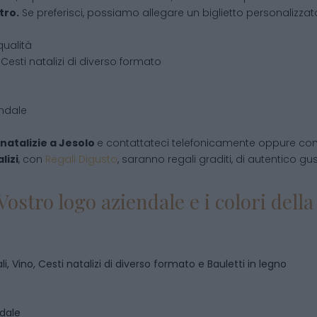
tro.
Se preferisci, possiamo allegare un biglietto personalizzato,
qualità
Cesti natalizi di diverso formato
endale
natalizie
a
Jesolo
e contattateci telefonicamente oppure com
lizi
, con
Regali Digusto
, saranno regali graditi, di autentico gu
Vostro logo aziendale e i colori del
i, Vino, Cesti natalizi di diverso formato e Bauletti in legno
ndale