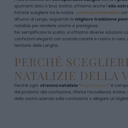
spumanti dolci o brut. Inoltre, offriamo anche l’
olio extr
Potrete scegliere tra le nostre
confezioni Natalizie
con
all’uovo di Langa, seguendo la
migliore tradizione pi
natalizie per renderle uniche e prestigiose.
Per semplificare la scelta, vi offriamo diverse soluzioni
confezioni eleganti con scatola canetè e nastro in raso
territorio delle Langhe.
PERCHÉ SCEGLIERE
NATALIZIE DELLA 
Perché ogni
strenna natalizia
“
Regali Digusto
”
è compos
dal prodotto alla confezione, riflette l’eccellenza. Inoltre
della vostra azienda sulla confezione o allegare un bigliet