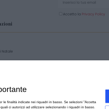
Accetto la
Privacy Policy
zioni
o
i Natale
i personalizzate
 generali di vendita
portante
r le finalità indicate nei riquadri in basso. Se selezioni "Accetta
cchis di Becchis Danilo - Via Sommariva, 31/2/B - 10022 Carma
i quali ci autorizzi ad utilizzare selezionando i riquadri in basso.