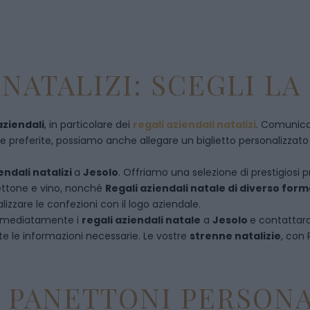
NATALIZI: SCEGLI LA
aziendali
, in particolare dei
regali aziendali natalizi
. Comunican
referite, possiamo anche allegare un biglietto personalizzato con
endali natalizi
a
Jesolo
. Offriamo una selezione di prestigiosi 
anettone e vino, nonché
Regali aziendali natale di diverso for
izzare le confezioni con il logo aziendale.
immediatamente i
regali aziendali natale
a
Jesolo
e
contattar
te le informazioni necessarie. Le vostre
strenne natalizie
, con
E PANETTONI PERSONA