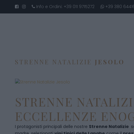
Info e Ordini:
+39 011 9715272
+39 380 6441
STRENNE NATALIZIE
JESOLO
STRENNE NATALIZI
ECCELLENZE ENOG
I protagonisti principali delle nostre
Strenne Natalizie
s
madre, selezionati
vini tipici delle Langhe
come il
pres