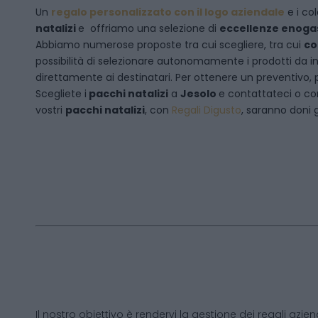
Un
regalo personalizzato con il logo aziendale
e i col
natalizi
e offriamo una selezione di
eccellenze enog
Abbiamo numerose proposte tra cui scegliere, tra cui
co
possibilità di selezionare autonomamente i prodotti da inse
direttamente ai destinatari. Per ottenere un preventivo, 
Scegliete i
pacchi natalizi
a
Jesolo
e
contattateci
o co
vostri
pacchi natalizi
, con
Regali Digusto
, saranno doni g
Il nostro obiettivo è rendervi la gestione dei regali azien