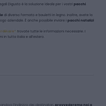
egali Digusto è la soluzione ideale per i vostri
pacchi
ie
di diverso formato e bauletti in legno. Inoltre, avete la
logo aziendale. È anche possibile inviare i
pacchi natalizi
rdinare”
trovate tutte le informazioni necessarie. I
in tutta Italia e all’estero.
andoci l’indirizzo dei destinatari,
provvederemo noi a