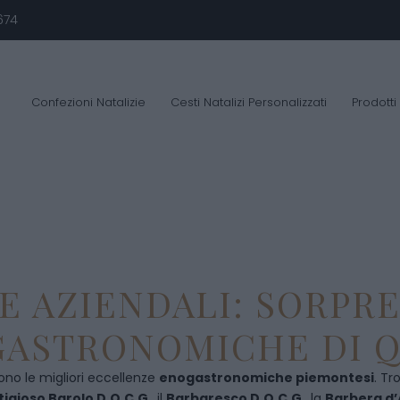
674
Confezioni Natalizie
Cesti Natalizi Personalizzati
Prodotti
E AZIENDALI: SORPR
ASTRONOMICHE DI Q
ono le migliori eccellenze
enogastronomiche piemontesi
. Tr
tigioso Barolo D.O.C.G
., il
Barbaresco D.O.C.G
., la
Barbera d’