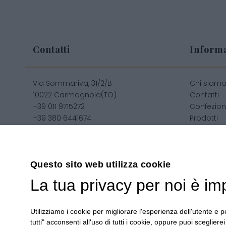
Contatti
Informa
Via Sommariva, 31/2/B
Chi siam
10022 Carmagnola(TO)
Contatti
+39 011 9715272
Confezion
+39 380 6441674
Prodotti
info@regalidigusto.it
Confezion
Privacy
Condizioni
Sitemap
Questo sito web utilizza cookie
La tua privacy per noi è im
Utilizziamo i cookie per migliorare l'esperienza dell'utente e pe
Copyright 2020© Regali Digusto è un marchio di Olio Be
tutti" acconsenti all'uso di tutti i cookie, oppure puoi scegliere