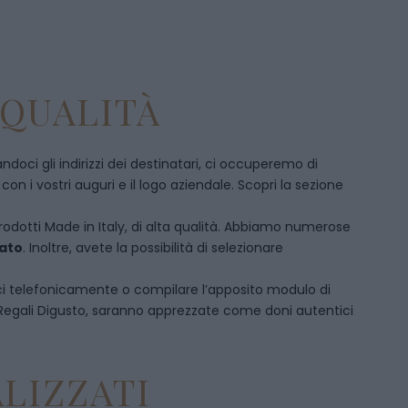
 QUALITÀ
doci gli indirizzi dei destinatari, ci occuperemo di
 i vostri auguri e il logo aziendale. Scopri la sezione
prodotti Made in Italy, di alta qualità. Abbiamo numerose
mato
. Inoltre, avete la possibilità di selezionare
ci telefonicamente
o c
ompilare l’apposito modulo di
 Regali Digusto, saranno apprezzate come doni autentici
LIZZATI