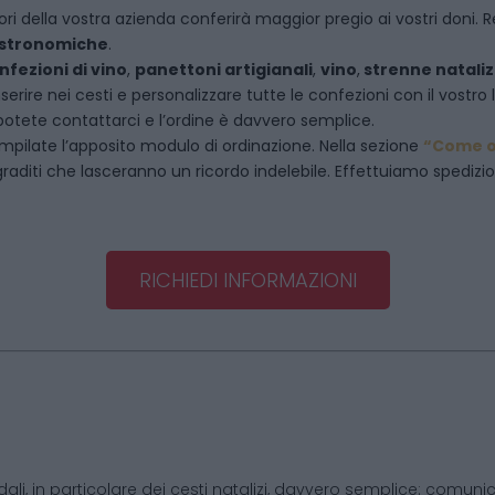
ori della vostra azienda conferirà maggior pregio ai vostri doni. R
astronomiche
.
nfezioni di vino
,
panettoni artigianali
,
vino
,
strenne nataliz
rire nei cesti e personalizzare tutte le confezioni con il vostro 
potete contattarci e l’ordine è davvero semplice.
mpilate l’apposito modulo di ordinazione. Nella sezione
“Come o
raditi che lasceranno un ricordo indelebile. Effettuiamo spedizioni 
RICHIEDI INFORMAZIONI
dali, in particolare dei cesti natalizi, davvero semplice: comunic