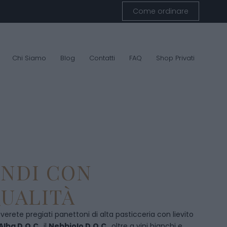
Come ordinare
Chi Siamo
Blog
Contatti
FAQ
Shop Privati
ENDI CON
UALITÀ
overete pregiati panettoni di alta pasticceria con lievito
Alba D.O.C
., il
Nebbiolo D.O.C
., oltre a vini bianchi e