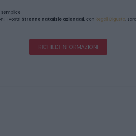
o semplice.
i. I vostri
Strenne natalizie aziendali
, con
Regali Digusto
, sar
RICHIEDI INFORMAZIONI