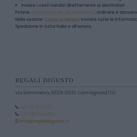
inviare i cesti natalizi direttamente ai destinatari
Potete
contattarci per un preventivo
, ordinare è davver
Nella sezione
Come ordinare
trovate tutte le informazion
Spedizione in tutta Italia e all’estero.
REGALI DIGUSTO
Via Sommariva, 31/2/B 10022 Carmagnola(TO)
+39 011 9715272
+39 380 6441674
info@regalidigusto.it