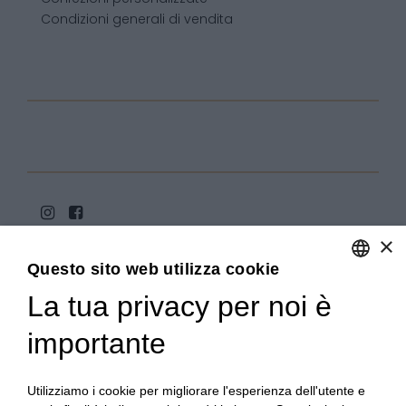
Condizioni generali di vendita
×
Questo sito web utilizza cookie
La tua privacy per noi è
ENGLISH
ITALIAN
importante
Copyright 2020© Regali Digusto è un marchio di Olio
Becchis di Becchis Danilo - Via Sommariva, 31/2/B -
10022 Carmagnola (TO) - PIVA 07980320019
Utilizziamo i cookie per migliorare l'esperienza dell'utente e