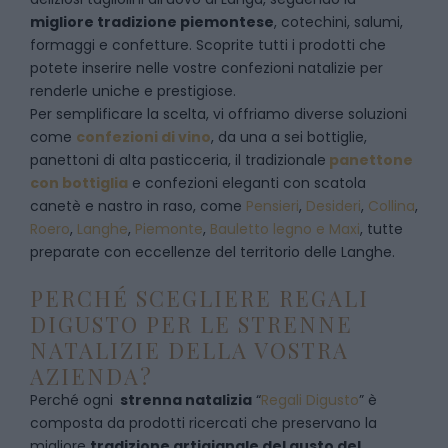
migliore tradizione piemontese
, cotechini, salumi,
formaggi e confetture. Scoprite tutti i prodotti che
potete inserire nelle vostre confezioni natalizie per
renderle uniche e prestigiose.
Per semplificare la scelta, vi offriamo diverse soluzioni
come
confezioni di vino
, da una a sei bottiglie,
panettoni di alta pasticceria, il tradizionale
panettone
con bottiglia
e confezioni eleganti con scatola
canetè e nastro in raso, come
Pensieri
,
Desideri
,
Collina
,
Roero
,
Langhe
,
Piemonte
,
Bauletto legno e Maxi
, tutte
preparate con eccellenze del territorio delle Langhe.
PERCHÉ SCEGLIERE REGALI
DIGUSTO PER LE STRENNE
NATALIZIE DELLA VOSTRA
AZIENDA?
Perché ogni
strenna natalizia
“
Regali Digusto
”
è
composta da prodotti ricercati che preservano la
migliore
tradizione artigianale del gusto del