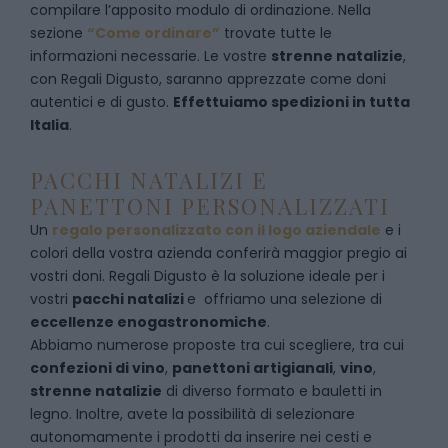
c
ompilare l’apposito modulo di ordinazione
. Nella
sezione
“Come ordinare”
trovate tutte le
informazioni necessarie. Le vostre
strenne natalizie
,
con Regali Digusto, saranno apprezzate come doni
autentici e di gusto.
Effettuiamo spedizioni in tutta
Italia
.
PACCHI NATALIZI E
PANETTONI PERSONALIZZATI
Un
regalo personalizzato con il logo aziendale
e i
colori della vostra azienda conferirà maggior pregio ai
vostri doni. Regali Digusto è la soluzione ideale per i
vostri
pacchi natalizi
e offriamo una selezione di
eccellenze enogastronomiche
.
Abbiamo numerose proposte tra cui scegliere, tra cui
confezioni di vino
,
panettoni artigianali
,
vino
,
strenne natalizie
di diverso formato e bauletti in
legno. Inoltre, avete la possibilità di selezionare
autonomamente i prodotti da inserire nei cesti e