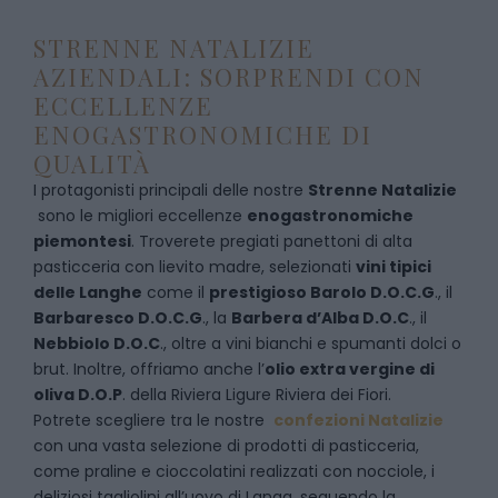
STRENNE NATALIZIE
AZIENDALI: SORPRENDI CON
ECCELLENZE
ENOGASTRONOMICHE DI
QUALITÀ
I protagonisti principali delle nostre
Strenne Natalizie
sono le migliori eccellenze
enogastronomiche
piemontesi
. Troverete pregiati panettoni di alta
pasticceria con lievito madre, selezionati
vini tipici
delle Langhe
come il
prestigioso Barolo D.O.C.G
., il
Barbaresco D.O.C.G
., la
Barbera d’Alba D.O.C
., il
Nebbiolo D.O.C
., oltre a vini bianchi e spumanti dolci o
brut. Inoltre, offriamo anche l’
olio extra vergine di
oliva D.O.P
. della Riviera Ligure Riviera dei Fiori.
Potrete scegliere tra le nostre
confezioni Natalizie
con una vasta selezione di prodotti di pasticceria,
come praline e cioccolatini realizzati con nocciole, i
deliziosi tagliolini all’uovo di Langa, seguendo la