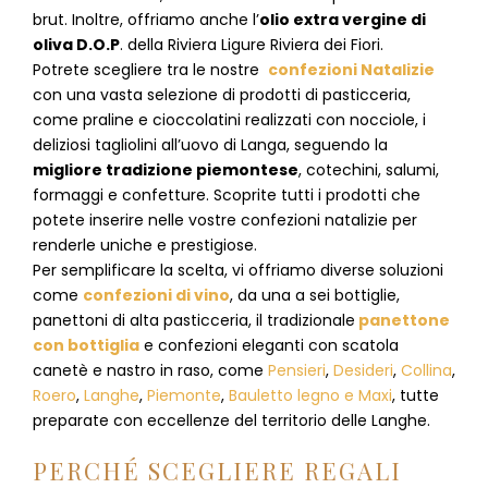
brut. Inoltre, offriamo anche l’
olio extra vergine di
oliva D.O.P
. della Riviera Ligure Riviera dei Fiori.
Potrete scegliere tra le nostre
confezioni Natalizie
con una vasta selezione di prodotti di pasticceria,
come praline e cioccolatini realizzati con nocciole, i
deliziosi tagliolini all’uovo di Langa, seguendo la
migliore tradizione piemontese
, cotechini, salumi,
formaggi e confetture. Scoprite tutti i prodotti che
potete inserire nelle vostre confezioni natalizie per
renderle uniche e prestigiose.
Per semplificare la scelta, vi offriamo diverse soluzioni
come
confezioni di vino
, da una a sei bottiglie,
panettoni di alta pasticceria, il tradizionale
panettone
con bottiglia
e confezioni eleganti con scatola
canetè e nastro in raso, come
Pensieri
,
Desideri
,
Collina
,
Roero
,
Langhe
,
Piemonte
,
Bauletto legno e Maxi
, tutte
preparate con eccellenze del territorio delle Langhe.
PERCHÉ SCEGLIERE REGALI