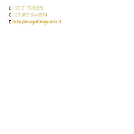
+39 011 9715272
+39 380 6441674
info@regalidigusto.it