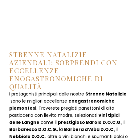
STRENNE NATALIZIE
AZIENDALI: SORPRENDI CON
ECCELLENZE
ENOGASTRONOMICHE DI
QUALITÀ
I protagonisti principali delle nostre
Strenne Natalizie
sono le migliori eccellenze
enogastronomiche
piemontesi
. Troverete pregiati panettoni di alta
pasticceria con lievito madre, selezionati
vini tipici
delle Langhe
come il
prestigioso Barolo D.O.C.G
., il
Barbaresco D.O.C.G
., la
Barbera d’Alba D.O.C
., il
Nebbiolo D.O.C
., oltre a vini bianchi e spumanti dolci o