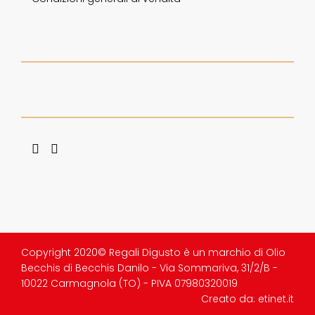
Copyright 2020© Regali Digusto è un marchio di Olio
Becchis di Becchis Danilo - Via Sommariva, 31/2/B -
10022 Carmagnola (TO) - PIVA 07980320019
Creato da:
etinet.it