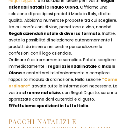
Regali Digusto
è la soluzione ideale per i vostri
Regali
aziendali natalizi
a
Indulo Olona
. Offriamo una
selezione di prestigiosi prodotti Made in Italy, di alta
qualità. Abbiamo numerose proposte tra cui scegliere,
tra cui confezioni di vino, panettone e vino, nonché
Regali aziendali natale di diverso formato
. Inoltre,
avete la possibilità di selezionare autonomamente i
prodotti da inserire nei cesti e personalizzare le
confezioni con il logo aziendale.
Ordinare è estremamente semplice. Potete scegliere
immediatamente i
regali aziendali natale
a
Indulo
Olona
e
contattarci telefonicamente
o c
ompilare
l’apposito modulo di ordinazione
. Nella sezione
“Come
ordinare”
trovate tutte le informazioni necessarie. Le
vostre
strenne natalizie
, con Regali Digusto, saranno
apprezzate come doni autentici e di gusto.
Effettuiamo spedizioni in tutta Italia
.
PACCHI NATALIZI E