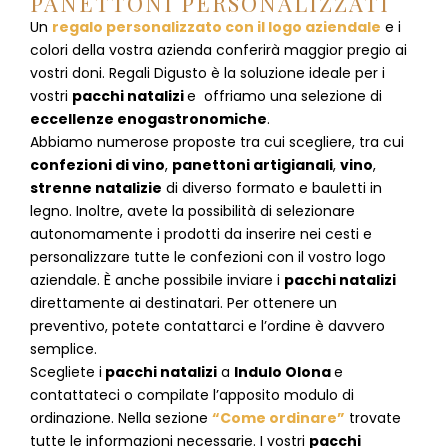
PANETTONI PERSONALIZZATI
Un
regalo personalizzato con il logo aziendale
e i
colori della vostra azienda conferirà maggior pregio ai
vostri doni. Regali Digusto è la soluzione ideale per i
vostri
pacchi natalizi
e offriamo una selezione di
eccellenze enogastronomiche
.
Abbiamo numerose proposte tra cui scegliere, tra cui
confezioni di vino
,
panettoni artigianali
,
vino
,
strenne natalizie
di diverso formato e bauletti in
legno. Inoltre, avete la possibilità di selezionare
autonomamente i prodotti da inserire nei cesti e
personalizzare tutte le confezioni con il vostro logo
aziendale. È anche possibile inviare i
pacchi natalizi
direttamente ai destinatari. Per ottenere un
preventivo, potete contattarci e l’ordine è davvero
semplice.
Scegliete i
pacchi natalizi
a
Indulo Olona
e
contattateci
o compilate l’apposito modulo di
ordinazione. Nella sezione
“Come ordinare”
trovate
tutte le informazioni necessarie. I vostri
pacchi