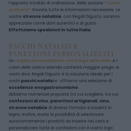
l’apposito modulo di ordinazione
. Nella sezione
“Come
ordinare”
trovate tutte le informazioni necessarie. Le
vostre
strenne natalizie
, con Regali Digusto, saranno
apprezzate come doni autentici e di gusto.
Effettuiamo spedizioni in tutta Italia
.
PACCHI NATALIZI E
PANETTONI PERSONALIZZATI
Un
regalo personalizzato con il logo aziendale
e i
colori della vostra azienda conferirà maggior pregio ai
vostri doni. Regali Digusto è la soluzione ideale per i
vostri
pacchi natalizi
e offriamo una selezione di
eccellenze enogastronomiche
.
Abbiamo numerose proposte tra cui scegliere, tra cui
confezioni di vino
,
panettoni artigianali
,
vino
,
strenne natalizie
di diverso formato e bauletti in
legno. Inoltre, avete la possibilità di selezionare
autonomamente i prodotti da inserire nei cesti e
personalizzare tutte le confezioni con il vostro logo