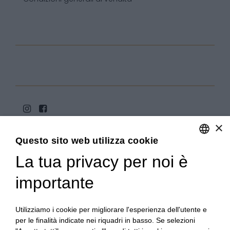
×
Questo sito web utilizza cookie
La tua privacy per noi è
ENGLISH
ITALIAN
importante
Copyright 2020© Regali Digusto è un marchio di Olio
Becchis di Becchis Danilo - Via Sommariva, 31/2/B -
10022 Carmagnola (TO) - PIVA 07980320019
Utilizziamo i cookie per migliorare l'esperienza dell'utente e
Creato da:
etinet.it
per le finalità indicate nei riquadri in basso. Se selezioni