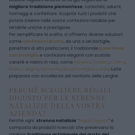
migliore tradizione piemontese
, cotechini, salumi,
formaggi e confetture. Scoprite tutti i prodotti che
potete inserire nelle vostre confezioni natalizie per
renderle uniche e prestigiose.
Per semplificare la scelta, vi offriamo diverse soluzioni
come
confezioni di vino
, da una a sei bottiglie,
panettoni di alta pasticceria, il tradizionale
panettone
con bottiglia
e confezioni eleganti con scatola
canetè e nastro in raso, come
Pensieri
,
Desideri
,
Collina
,
Roero
,
Langhe
,
Piemonte
,
Bauletto legno e Maxi
, tutte
preparate con eccellenze del territorio delle Langhe.
PERCHÉ SCEGLIERE REGALI
DIGUSTO PER LE STRENNE
NATALIZIE DELLA VOSTRA
AZIENDA?
Perché ogni
strenna natalizia
“
Regali Digusto
”
è
composta da prodotti ricercati che preservano la
migliore
tradizione artigianale del gusto del