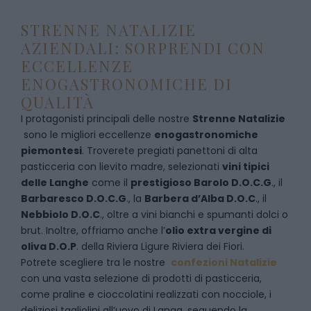
STRENNE NATALIZIE
AZIENDALI: SORPRENDI CON
ECCELLENZE
ENOGASTRONOMICHE DI
QUALITÀ
I protagonisti principali delle nostre
Strenne Natalizie
sono le migliori eccellenze
enogastronomiche
piemontesi
. Troverete pregiati panettoni di alta
pasticceria con lievito madre, selezionati
vini tipici
delle Langhe
come il
prestigioso Barolo D.O.C.G
., il
Barbaresco D.O.C.G
., la
Barbera d’Alba D.O.C
., il
Nebbiolo D.O.C
., oltre a vini bianchi e spumanti dolci o
brut. Inoltre, offriamo anche l’
olio extra vergine di
oliva D.O.P
. della Riviera Ligure Riviera dei Fiori.
Potrete scegliere tra le nostre
confezioni Natalizie
con una vasta selezione di prodotti di pasticceria,
come praline e cioccolatini realizzati con nocciole, i
deliziosi tagliolini all’uovo di Langa, seguendo la