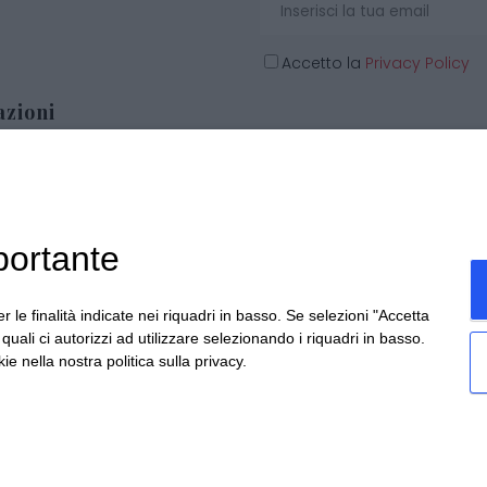
Accetto la
Privacy Policy
zioni
o
i Natale
portante
i personalizzate
 generali di vendita
r le finalità indicate nei riquadri in basso. Se selezioni "Accetta
i quali ci autorizzi ad utilizzare selezionando i riquadri in basso.
ie nella nostra politica sulla privacy.
cchis di Becchis Danilo - Via Sommariva, 31/2/B - 10022 Carma