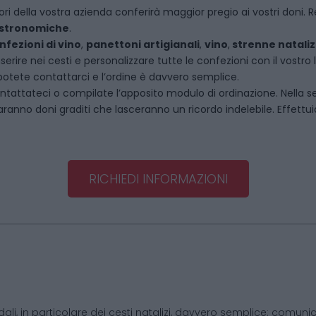
ori della vostra azienda conferirà maggior pregio ai vostri doni. R
astronomiche
.
nfezioni di vino
,
panettoni artigianali
,
vino
,
strenne nataliz
rire nei cesti e personalizzare tutte le confezioni con il vostro 
potete contattarci e l’ordine è davvero semplice.
ntattateci
o compilate l’apposito modulo di ordinazione. Nella 
saranno doni graditi che lasceranno un ricordo indelebile. Effettuia
RICHIEDI INFORMAZIONI
dali, in particolare dei cesti natalizi, davvero semplice: comunic