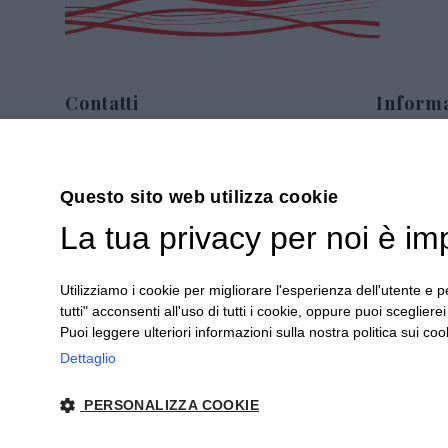
Contatti
Informa
Via Sommariva, 31/2/B
Chi siam
10022 Carmagnola(TO)
Contatti
Questo sito web utilizza cookie
+39 011 9715272
Confezion
La tua privacy per noi è im
+39 380 6441674
Prodotti
info@regalidigusto.it
Confezion
Privacy
Condizioni
Utilizziamo i cookie per migliorare l'esperienza dell'utente e pe
Sitemap
tutti" acconsenti all'uso di tutti i cookie, oppure puoi scegliere
Puoi leggere ulteriori informazioni sulla nostra politica sui cook
Dettaglio
PERSONALIZZA COOKIE
Copyright 2020© Regali Digusto è un marchio di Olio Be