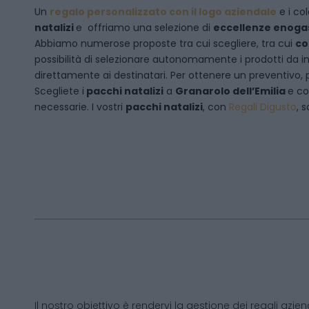
Un
regalo personalizzato con il logo aziendale
e i col
natalizi
e offriamo una selezione di
eccellenze enog
Abbiamo numerose proposte tra cui scegliere, tra cui
co
possibilità di selezionare autonomamente i prodotti da inse
direttamente ai destinatari. Per ottenere un preventivo, 
Scegliete i
pacchi natalizi
a
Granarolo dell’Emilia
e
co
necessarie. I vostri
pacchi natalizi
, con
Regali Digusto
, 
Il nostro obiettivo è rendervi la gestione dei regali azien