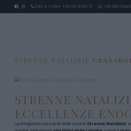
Info e Ordini:
+39 011 9715272
+39 380 6441
STRENNE NATALIZIE
GRANAROL
STRENNE NATALIZI
ECCELLENZE ENOG
I protagonisti principali delle nostre
Strenne Natalizie
s
madre, selezionati
vini tipici delle Langhe
come il
pres