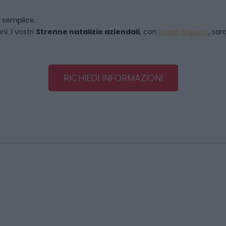
o semplice.
i. I vostri
Strenne natalizie aziendali
, con
Regali Digusto
, sar
RICHIEDI INFORMAZIONI