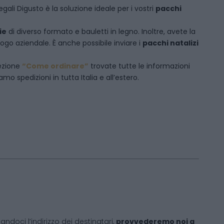
egali Digusto è la soluzione ideale per i vostri
pacchi
ie
di diverso formato e bauletti in legno. Inoltre, avete la
logo aziendale. È anche possibile inviare i
pacchi natalizi
sezione
“Come ordinare”
trovate tutte le informazioni
mo spedizioni in tutta Italia e all’estero.
andoci l’indirizzo dei destinatari,
provvederemo noi a