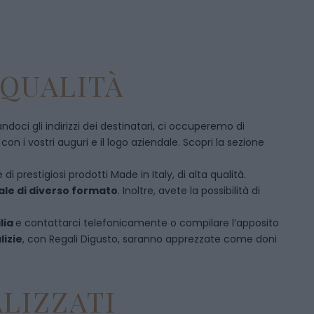
 QUALITÀ
doci gli indirizzi dei destinatari, ci occuperemo di
 i vostri auguri e il logo aziendale. Scopri la sezione
di prestigiosi prodotti Made in Italy, di alta qualità.
ale di diverso formato
. Inoltre, avete la possibilità di
lia
e
contattarci telefonicamente
o c
ompilare l’apposito
lizie
, con Regali Digusto, saranno apprezzate come doni
LIZZATI