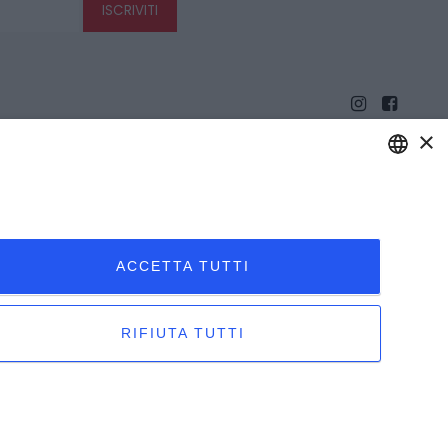
ISCRIVITI
×
ENGLISH
ITALIAN
ACCETTA TUTTI
RIFIUTA TUTTI
gnola (TO) - PIVA 07980320019
Creato da:
etinet.it