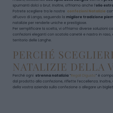
spumanti dolci o brut. Inoltre, offriamo anche l’
olio extr
Potrete scegliere tra le nostre
confezioni Natalizie
con
all’uovo di Langa, seguendo la
migliore tradizione pi
natalizie per renderle uniche e prestigiose.
Per semplificare la scelta, vi offriamo diverse soluzioni
confezioni eleganti con scatola canetè e nastro in raso
territorio delle Langhe.
PERCHÉ SCEGLIERE
NATALIZIE DELLA 
Perché ogni
strenna natalizia
“
Regali Digusto
”
è compos
dal prodotto alla confezione, riflette l’eccellenza. Inoltre
della vostra azienda sulla confezione o allegare un bigliet