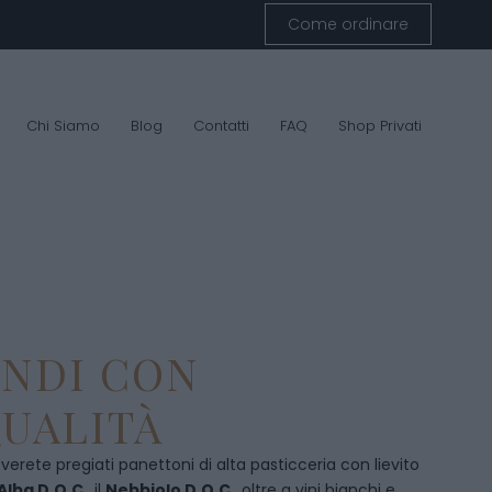
Come ordinare
Chi Siamo
Blog
Contatti
FAQ
Shop Privati
ENDI CON
UALITÀ
overete pregiati panettoni di alta pasticceria con lievito
Alba D.O.C
., il
Nebbiolo D.O.C
., oltre a vini bianchi e