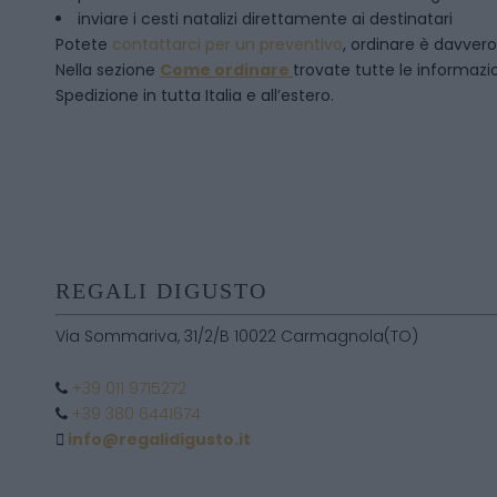
inviare i cesti natalizi direttamente ai destinatari
Potete
contattarci per un preventivo
, ordinare è davver
Nella sezione
Come ordinare
trovate tutte le informazion
Spedizione in tutta Italia e all’estero.
REGALI DIGUSTO
Via Sommariva, 31/2/B 10022 Carmagnola(TO)
+39 011 9715272
+39 380 6441674
info@regalidigusto.it