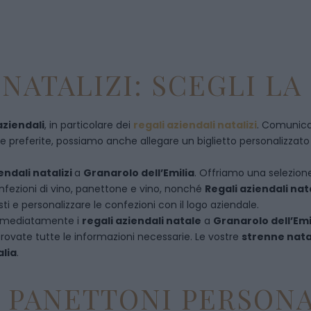
NATALIZI: SCEGLI LA
aziendali
, in particolare dei
regali aziendali natalizi
. Comunican
referite, possiamo anche allegare un biglietto personalizzato con
endali natalizi
a
Granarolo dell’Emilia
. Offriamo una selezione 
nfezioni di vino, panettone e vino, nonché
Regali aziendali nat
i e personalizzare le confezioni con il logo aziendale.
immediatamente i
regali aziendali natale
a
Granarolo dell’Emi
rovate tutte le informazioni necessarie. Le vostre
strenne nata
alia
.
E PANETTONI PERSONA