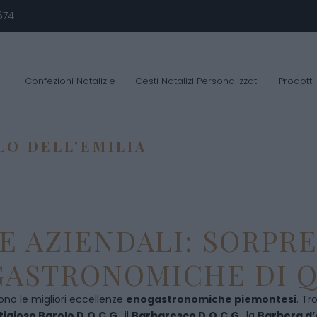
674
Confezioni Natalizie
Cesti Natalizi Personalizzati
Prodotti
O DELL’EMILIA
E AZIENDALI: SORPR
ASTRONOMICHE DI Q
ono le migliori eccellenze
enogastronomiche piemontesi
. Tr
tigioso Barolo D.O.C.G
., il
Barbaresco D.O.C.G
., la
Barbera d’