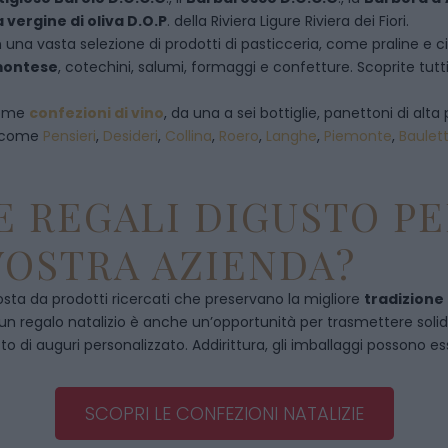
a vergine di oliva D.O.P
. della Riviera Ligure Riviera dei Fiori.
 una vasta selezione di prodotti di pasticceria, come praline e ciocc
emontese
, cotechini, salumi, formaggi e confetture. Scoprite tutti
 come
confezioni di vino
, da una a sei bottiglie, panettoni di alta 
, come
Pensieri
,
Desideri
,
Collina
,
Roero
,
Langhe
,
Piemonte
,
Baulet
 REGALI DIGUSTO PE
VOSTRA AZIENDA?
ta da prodotti ricercati che preservano la migliore
tradizione
, un regalo natalizio è anche un’opportunità per trasmettere solidità
to di auguri personalizzato. Addirittura, gli imballaggi possono es
SCOPRI LE CONFEZIONI NATALIZIE