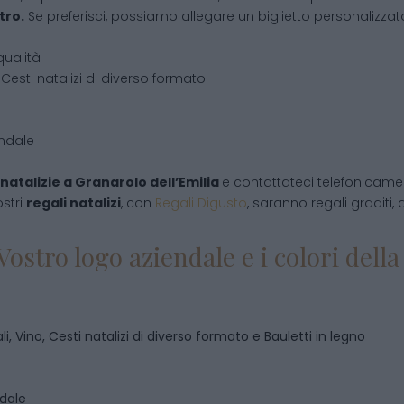
tro.
Se preferisci, possiamo allegare un biglietto personalizzato,
qualità
Cesti natalizi di diverso formato
endale
natalizie
a
Granarolo dell’Emilia
e contattateci telefonicame
ostri
regali natalizi
, con
Regali Digusto
, saranno regali graditi,
Vostro logo aziendale e i colori del
i, Vino, Cesti natalizi di diverso formato e Bauletti in legno
ndale