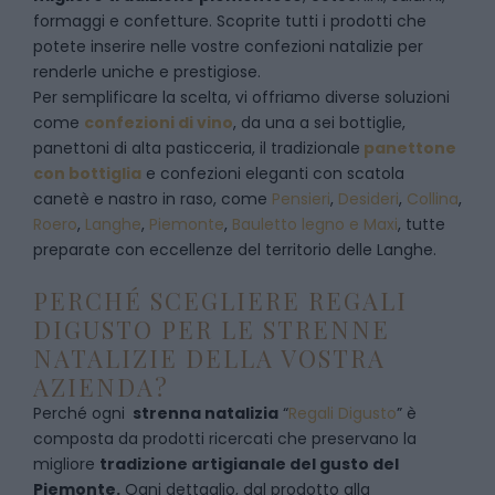
formaggi e confetture. Scoprite tutti i prodotti che
potete inserire nelle vostre confezioni natalizie per
renderle uniche e prestigiose.
Per semplificare la scelta, vi offriamo diverse soluzioni
come
confezioni di vino
, da una a sei bottiglie,
panettoni di alta pasticceria, il tradizionale
panettone
con bottiglia
e confezioni eleganti con scatola
canetè e nastro in raso, come
Pensieri
,
Desideri
,
Collina
,
Roero
,
Langhe
,
Piemonte
,
Bauletto legno e Maxi
, tutte
preparate con eccellenze del territorio delle Langhe.
PERCHÉ SCEGLIERE REGALI
DIGUSTO PER LE STRENNE
NATALIZIE DELLA VOSTRA
AZIENDA?
Perché ogni
strenna natalizia
“
Regali Digusto
”
è
composta da prodotti ricercati che preservano la
migliore
tradizione artigianale del gusto del
Piemonte.
Ogni dettaglio, dal prodotto alla