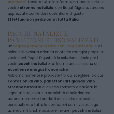
ordinare”
trovate tutte le informazioni necessarie. Le
vostre
strenne natalizie
, con Regali Digusto, saranno
apprezzate come doni autentici e di gusto.
Effettuiamo spedizioni in tutta Italia
.
PACCHI NATALIZI E
PANETTONI PERSONALIZZATI
Un
regalo personalizzato con il logo aziendale
e i
colori della vostra azienda conferirà maggior pregio ai
vostri doni. Regali Digusto è la soluzione ideale per i
vostri
pacchi natalizi
e offriamo una selezione di
eccellenze enogastronomiche
.
Abbiamo numerose proposte tra cui scegliere, tra cui
confezioni di vino
,
panettoni artigianali
,
vino
,
strenne natalizie
di diverso formato e bauletti in
legno. Inoltre, avete la possibilità di selezionare
autonomamente i prodotti da inserire nei cesti e
personalizzare tutte le confezioni con il vostro logo
aziendale. È anche possibile inviare i
pacchi natalizi