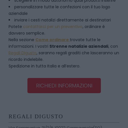
scegliere in modo autonomo quali prodotti inserire
personalizzare tutte le confezioni con il tuo logo
aziendale
inviare i cesti natalizi direttamente ai destinatari
Potete
contattarci per un preventivo
, ordinare è
davvero semplice.
Nella sezione
Come ordinare
trovate tutte le
informazioni. I vostri
Strenne natalizie aziendali
, con
Regali Digusto
, saranno regali graditi che lasceranno un
ricordo indelebile.
Spedizione in tutta Italia e all’estero.
RICHIEDI INFORMAZIONI
REGALI DIGUSTO