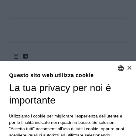
×
Questo sito web utilizza cookie
La tua privacy per noi è
ENGLISH
ITALIAN
importante
Copyright 2020© Regali Digusto è un marchio di Olio
Becchis di Becchis Danilo - Via Sommariva, 31/2/B -
10022 Carmagnola (TO) - PIVA 07980320019
Utilizziamo i cookie per migliorare l'esperienza dell'utente e
Creato da:
etinet.it
per le finalità indicate nei riquadri in basso. Se selezioni
"Accetta tutti" acconsenti all'uso di tutti i cookie, oppure puoi
sceglierei quali ci autorizzi ad utilizzare selezionando i