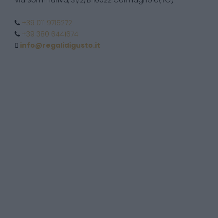
Via Sommariva, 31/2/B 10022 Carmagnola(TO)
+39 011 9715272
+39 380 6441674
info@regalidigusto.it