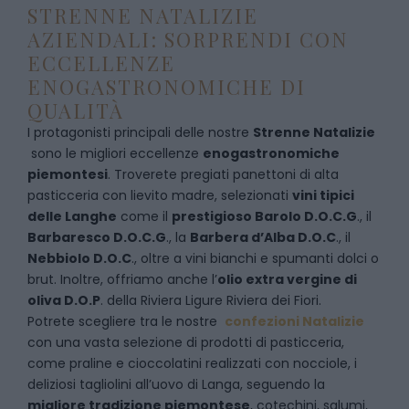
STRENNE NATALIZIE
AZIENDALI: SORPRENDI CON
ECCELLENZE
ENOGASTRONOMICHE DI
QUALITÀ
I protagonisti principali delle nostre
Strenne Natalizie
sono le migliori eccellenze
enogastronomiche
piemontesi
. Troverete pregiati panettoni di alta
pasticceria con lievito madre, selezionati
vini tipici
delle Langhe
come il
prestigioso Barolo D.O.C.G
., il
Barbaresco D.O.C.G
., la
Barbera d’Alba D.O.C
., il
Nebbiolo D.O.C
., oltre a vini bianchi e spumanti dolci o
brut. Inoltre, offriamo anche l’
olio extra vergine di
oliva D.O.P
. della Riviera Ligure Riviera dei Fiori.
Potrete scegliere tra le nostre
confezioni Natalizie
con una vasta selezione di prodotti di pasticceria,
come praline e cioccolatini realizzati con nocciole, i
deliziosi tagliolini all’uovo di Langa, seguendo la
migliore tradizione piemontese
, cotechini, salumi,