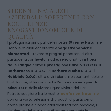
STRENNE NATALIZIE
AZIENDALI: SORPRENDI CON
ECCELLENZE
ENOGASTRONOMICHE DI
QUALITÀ
I protagonisti principali delle nostre
Strenne Natalizie
sono le migliori eccellenze
enogastronomiche
piemontesi
. Troverete pregiati panettoni di alta
pasticceria con lievito madre, selezionati
vini tipici
delle Langhe
come il
prestigioso Barolo D.O.C.G
., il
Barbaresco D.O.C.G
., la
Barbera d’Alba D.O.C
., il
Nebbiolo D.O.C
., oltre a vini bianchi e spumanti dolci o
brut. Inoltre, offriamo anche l’
olio extra vergine di
oliva D.O.P
. della Riviera Ligure Riviera dei Fiori.
Potrete scegliere tra le nostre
confezioni Natalizie
con una vasta selezione di prodotti di pasticceria,
come praline e cioccolatini realizzati con nocciole, i
deliziosi tagliolini all’uovo di Langa, seguendo la