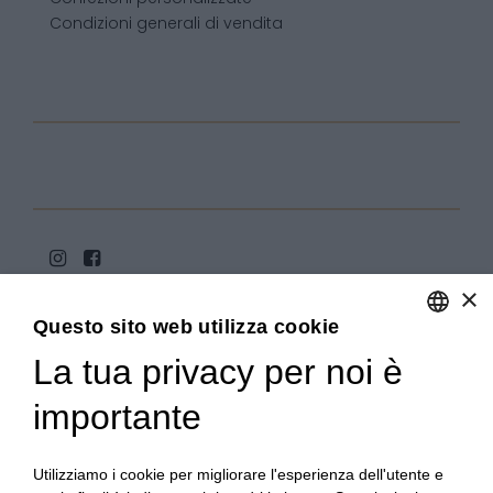
Condizioni generali di vendita
×
Questo sito web utilizza cookie
La tua privacy per noi è
ENGLISH
ITALIAN
importante
Copyright 2020© Regali Digusto è un marchio di Olio
Becchis di Becchis Danilo - Via Sommariva, 31/2/B -
10022 Carmagnola (TO) - PIVA 07980320019
Utilizziamo i cookie per migliorare l'esperienza dell'utente e