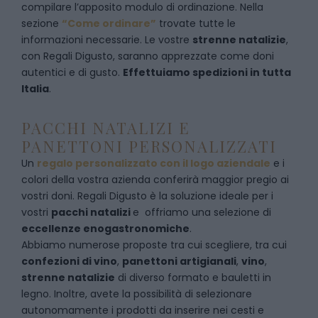
c
ompilare l’apposito modulo di ordinazione
. Nella
sezione
“Come ordinare”
trovate tutte le
informazioni necessarie. Le vostre
strenne natalizie
,
con Regali Digusto, saranno apprezzate come doni
autentici e di gusto.
Effettuiamo spedizioni in tutta
Italia
.
PACCHI NATALIZI E
PANETTONI PERSONALIZZATI
Un
regalo personalizzato con il logo aziendale
e i
colori della vostra azienda conferirà maggior pregio ai
vostri doni. Regali Digusto è la soluzione ideale per i
vostri
pacchi natalizi
e offriamo una selezione di
eccellenze enogastronomiche
.
Abbiamo numerose proposte tra cui scegliere, tra cui
confezioni di vino
,
panettoni artigianali
,
vino
,
strenne natalizie
di diverso formato e bauletti in
legno. Inoltre, avete la possibilità di selezionare
autonomamente i prodotti da inserire nei cesti e