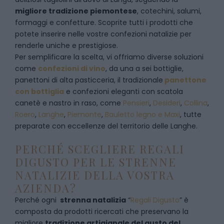
migliore tradizione piemontese
, cotechini, salumi,
formaggi e confetture. Scoprite tutti i prodotti che
potete inserire nelle vostre confezioni natalizie per
renderle uniche e prestigiose.
Per semplificare la scelta, vi offriamo diverse soluzioni
come
confezioni di vino
, da una a sei bottiglie,
panettoni di alta pasticceria, il tradizionale
panettone
con bottiglia
e confezioni eleganti con scatola
canetè e nastro in raso, come
Pensieri
,
Desideri
,
Collina
,
Roero
,
Langhe
,
Piemonte
,
Bauletto legno e Maxi
, tutte
preparate con eccellenze del territorio delle Langhe.
PERCHÉ SCEGLIERE REGALI
DIGUSTO PER LE STRENNE
NATALIZIE DELLA VOSTRA
AZIENDA?
Perché ogni
strenna natalizia
“
Regali Digusto
”
è
composta da prodotti ricercati che preservano la
migliore
tradizione artigianale del gusto del