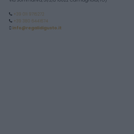
Via Sommariva, 31/2/B 10022 Carmagnola(TO)
+39 011 9715272
+39 380 6441674
info@regalidigusto.it