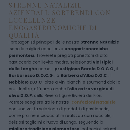
STRENNE NATALIZIE
AZIENDALI: SORPRENDI CON
ECCELLENZE
ENOGASTRONOMICHE DI
QUALITÀ
I protagonisti principali delle nostre
Strenne Natalizie
sono le migliori eccellenze
enogastronomiche
piemontesi
. Troverete pregiati panettoni di alta
pasticceria con lievito madre, selezionati
vini tipici
delle Langhe
come il
prestigioso Barolo D.O.C.G
., il
Barbaresco D.O.C.G
., la
Barbera d’Alba D.O.C
., il
Nebbiolo D.O.C
., oltre a vini bianchi e spumanti dolci o
brut. Inoltre, offriamo anche l’
olio extra vergine di
oliva D.O.P
. della Riviera Ligure Riviera dei Fiori.
Potrete scegliere tra le nostre
confezioni Natalizie
con una vasta selezione di prodotti di pasticceria,
come praline e cioccolatini realizzati con nocciole, i
deliziosi tagliolini all’uovo di Langa, seguendo la
migliore tradizione piemontese
, cotechini, salumi,