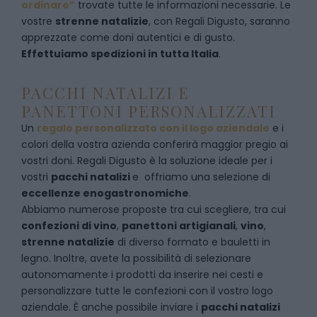
ordinare”
trovate tutte le informazioni necessarie. Le
vostre
strenne natalizie
, con Regali Digusto, saranno
apprezzate come doni autentici e di gusto.
Effettuiamo spedizioni in tutta Italia
.
PACCHI NATALIZI E
PANETTONI PERSONALIZZATI
Un
regalo personalizzato con il logo aziendale
e i
colori della vostra azienda conferirà maggior pregio ai
vostri doni. Regali Digusto è la soluzione ideale per i
vostri
pacchi natalizi
e offriamo una selezione di
eccellenze enogastronomiche
.
Abbiamo numerose proposte tra cui scegliere, tra cui
confezioni di vino
,
panettoni artigianali
,
vino
,
strenne natalizie
di diverso formato e bauletti in
legno. Inoltre, avete la possibilità di selezionare
autonomamente i prodotti da inserire nei cesti e
personalizzare tutte le confezioni con il vostro logo
aziendale. È anche possibile inviare i
pacchi natalizi