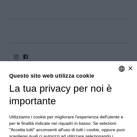
×
Questo sito web utilizza cookie
La tua privacy per noi è
ENGLISH
ITALIAN
importante
Copyright 2020© Regali Digusto è un marchio di Olio
Becchis di Becchis Danilo - Via Sommariva, 31/2/B -
10022 Carmagnola (TO) - PIVA 07980320019
Utilizziamo i cookie per migliorare l'esperienza dell'utente e
Creato da:
etinet.it
per le finalità indicate nei riquadri in basso. Se selezioni
"Accetta tutti" acconsenti all'uso di tutti i cookie, oppure puoi
sceglierei quali ci autorizzi ad utilizzare selezionando i