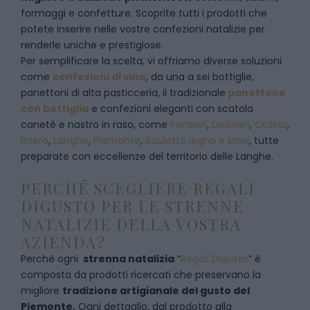
formaggi e confetture. Scoprite tutti i prodotti che
potete inserire nelle vostre confezioni natalizie per
renderle uniche e prestigiose.
Per semplificare la scelta, vi offriamo diverse soluzioni
come
confezioni di vino
, da una a sei bottiglie,
panettoni di alta pasticceria, il tradizionale
panettone
con bottiglia
e confezioni eleganti con scatola
canetè e nastro in raso, come
Pensieri
,
Desideri
,
Collina
,
Roero
,
Langhe
,
Piemonte
,
Bauletto legno e Maxi
, tutte
preparate con eccellenze del territorio delle Langhe.
PERCHÉ SCEGLIERE REGALI
DIGUSTO PER LE STRENNE
NATALIZIE DELLA VOSTRA
AZIENDA?
Perché ogni
strenna natalizia
“
Regali Digusto
”
è
composta da prodotti ricercati che preservano la
migliore
tradizione artigianale del gusto del
Piemonte.
Ogni dettaglio, dal prodotto alla