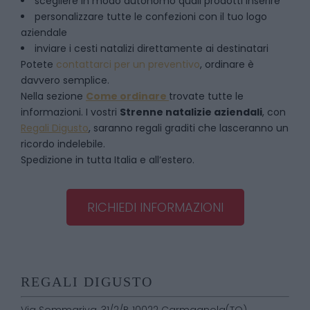
scegliere in modo autonomo quali prodotti inserire
personalizzare tutte le confezioni con il tuo logo
aziendale
inviare i cesti natalizi direttamente ai destinatari
Potete
contattarci per un preventivo
, ordinare è
davvero semplice.
Nella sezione
Come ordinare
trovate tutte le
informazioni. I vostri
Strenne natalizie aziendali
, con
Regali Digusto
, saranno regali graditi che lasceranno un
ricordo indelebile.
Spedizione in tutta Italia e all’estero.
RICHIEDI INFORMAZIONI
REGALI DIGUSTO