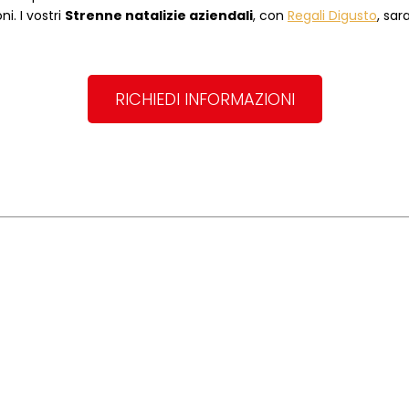
i. I vostri
Strenne natalizie aziendali
, con
Regali Digusto
, sar
RICHIEDI INFORMAZIONI