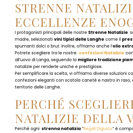
STRENNE NATALIZI
ECCELLENZE ENOG
I protagonisti principali delle nostre
Strenne Natalizie
s
madre, selezionati
vini tipici delle Langhe
come il
pres
spumanti dolci o brut. Inoltre, offriamo anche l’
olio extr
Potrete scegliere tra le nostre
confezioni Natalizie
con
all’uovo di Langa, seguendo la
migliore tradizione pi
natalizie per renderle uniche e prestigiose.
Per semplificare la scelta, vi offriamo diverse soluzioni
confezioni eleganti con scatola canetè e nastro in raso
territorio delle Langhe.
PERCHÉ SCEGLIERE
NATALIZIE DELLA 
Perché ogni
strenna natalizia
“
Regali Digusto
”
è compos