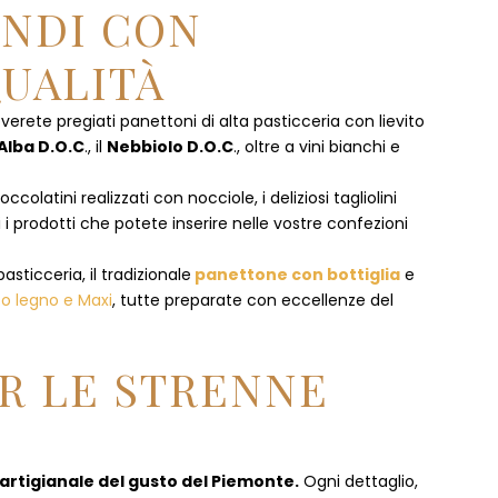
ENDI CON
UALITÀ
overete pregiati panettoni di alta pasticceria con lievito
Alba D.O.C
., il
Nebbiolo D.O.C
., oltre a vini bianchi e
olatini realizzati con nocciole, i deliziosi tagliolini
 i prodotti che potete inserire nelle vostre confezioni
pasticceria, il tradizionale
panettone con bottiglia
e
to legno e Maxi
, tutte preparate con eccellenze del
R LE STRENNE
 artigianale del gusto del Piemonte.
Ogni dettaglio,