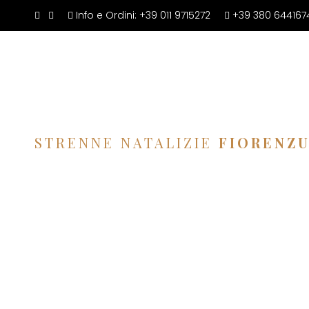
Info e Ordini:
+39 011 9715272
+39 380 644167
STRENNE NATALIZIE
FIORENZ