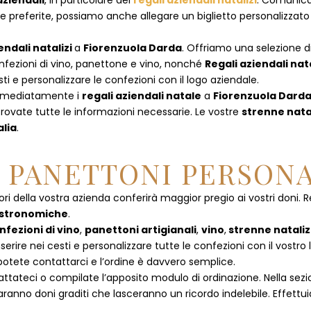
aziendali
, in particolare dei
regali aziendali natalizi
. Comunican
referite, possiamo anche allegare un biglietto personalizzato con
endali natalizi
a
Fiorenzuola Darda
. Offriamo una selezione di 
nfezioni di vino, panettone e vino, nonché
Regali aziendali nat
i e personalizzare le confezioni con il logo aziendale.
immediatamente i
regali aziendali natale
a
Fiorenzuola Dard
rovate tutte le informazioni necessarie. Le vostre
strenne nata
alia
.
E PANETTONI PERSONA
ori della vostra azienda conferirà maggior pregio ai vostri doni. R
astronomiche
.
nfezioni di vino
,
panettoni artigianali
,
vino
,
strenne nataliz
rire nei cesti e personalizzare tutte le confezioni con il vostro 
potete contattarci e l’ordine è davvero semplice.
attateci
o compilate l’apposito modulo di ordinazione. Nella sez
saranno doni graditi che lasceranno un ricordo indelebile. Effettuia