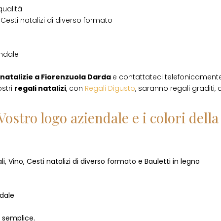
qualità
Cesti natalizi di diverso formato
endale
natalizie
a
Fiorenzuola Darda
e contattateci telefonicament
ostri
regali natalizi
, con
Regali Digusto
, saranno regali graditi,
Vostro logo aziendale e i colori del
i, Vino, Cesti natalizi di diverso formato e Bauletti in legno
ndale
o semplice.