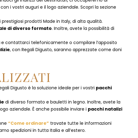
doci gli indirizzi dei destinatari, ci occuperemo di
 i vostri auguri e il logo aziendale. Scopri la sezione
prestigiosi prodotti Made in Italy, di alta qualità.
ale di diverso formato
. Inoltre, avete la possibilità di
a
e
contattarci telefonicamente
o c
ompilare l’apposito
lizie
, con Regali Digusto, saranno apprezzate come doni
LIZZATI
egali Digusto è la soluzione ideale per i vostri
pacchi
ie
di diverso formato e bauletti in legno. Inoltre, avete la
logo aziendale. È anche possibile inviare i
pacchi natalizi
ione
“Come ordinare”
trovate tutte le informazioni
mo spedizioni in tutta Italia e all’estero.