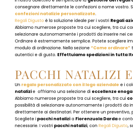
Il nostro obiettivo è semplificare la
gestione dei regali 
consegnare direttamente le confezioni a nome vostro. Se p
confezioni natalizie personalizzate
.
Regali Digusto
è la soluzione ideale per i vostri
Regali azi
Abbiamo numerose proposte tra cui scegliere, tra cui co
selezionare autonomamente i prodotti da inserire nei cest
Ordinare è estremamente semplice. Potete scegliere 
modulo di ordinazione
. Nella sezione
“Come ordinare”
t
autentici e di gusto.
Effettuiamo spedizioni in tutta It
PACCHI NATALIZI 
Un
regalo personalizzato con il logo aziendale
e i col
natalizi
e offriamo una selezione di
eccellenze enog
Abbiamo numerose proposte tra cui scegliere, tra cui
co
possibilità di selezionare autonomamente i prodotti da inse
direttamente ai destinatari. Per ottenere un preventivo, 
Scegliete i
pacchi natalizi
a
Fiorenzuola Darda
e
cont
necessarie. I vostri
pacchi natalizi
, con
Regali Digusto
, 