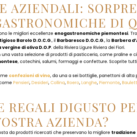
E AZIENDALI: SORPR
ASTRONOMICHE DI Q
ono le migliori eccellenze
enogastronomiche piemontesi
. Tr
tigioso Barolo D.O.C.G
., il
Barbaresco D.O.C.G
., la
Barbera d’
a vergine di oliva D.O.P
. della Riviera Ligure Riviera dei Fiori.
 una vasta selezione di prodotti di pasticceria, come praline e ciocc
emontese
, cotechini, salumi, formaggi e confetture. Scoprite tutti
 come
confezioni di vino
, da una a sei bottiglie, panettoni di alta 
, come
Pensieri
,
Desideri
,
Collina
,
Roero
,
Langhe
,
Piemonte
,
Baulet
 REGALI DIGUSTO PE
VOSTRA AZIENDA?
ta da prodotti ricercati che preservano la migliore
tradizione