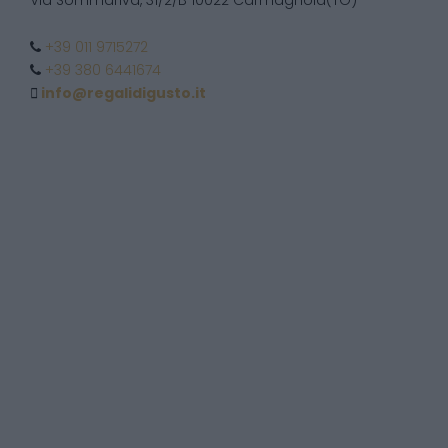
Via Sommariva, 31/2/B 10022 Carmagnola(TO)
+39 011 9715272
+39 380 6441674
info@regalidigusto.it