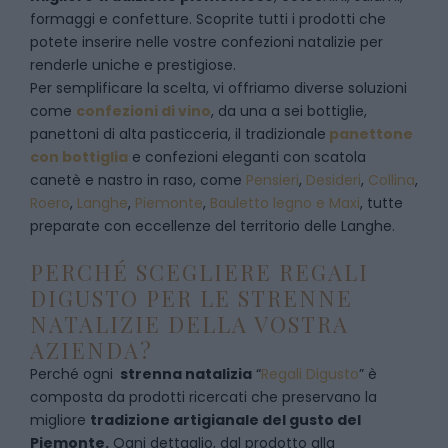
formaggi e confetture. Scoprite tutti i prodotti che
potete inserire nelle vostre confezioni natalizie per
renderle uniche e prestigiose.
Per semplificare la scelta, vi offriamo diverse soluzioni
come
confezioni di vino
, da una a sei bottiglie,
panettoni di alta pasticceria, il tradizionale
panettone
con bottiglia
e confezioni eleganti con scatola
canetè e nastro in raso, come
Pensieri
,
Desideri
,
Collina
,
Roero
,
Langhe
,
Piemonte
,
Bauletto legno e Maxi
, tutte
preparate con eccellenze del territorio delle Langhe.
PERCHÉ SCEGLIERE REGALI
DIGUSTO PER LE STRENNE
NATALIZIE DELLA VOSTRA
AZIENDA?
Perché ogni
strenna natalizia
“
Regali Digusto
”
è
composta da prodotti ricercati che preservano la
migliore
tradizione artigianale del gusto del
Piemonte.
Ogni dettaglio, dal prodotto alla