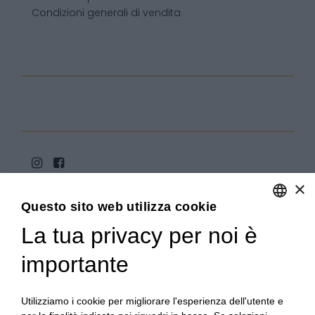
Condizioni generali di vendita
×
Questo sito web utilizza cookie
La tua privacy per noi è
ENGLISH
ITALIAN
importante
Copyright 2020© Regali Digusto è un marchio di Olio
Becchis di Becchis Danilo - Via Sommariva, 31/2/B -
10022 Carmagnola (TO) - PIVA 07980320019
Utilizziamo i cookie per migliorare l'esperienza dell'utente e
Creato da:
etinet.it