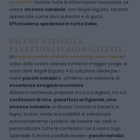
ordinare”
trovate tutte le informazioni necessarie. Le
vostre
strenne natalizie
, con Regali Digusto, saranno
apprezzate come doni autentici e di gusto.
Effettuiamo spedizioni in tutta Italia
.
PACCHI NATALIZI E
PANETTONI PERSONALIZZATI
Un
regalo personalizzato con il logo aziendale
e i
colori della vostra azienda conferirà maggior pregio ai
vostri doni. Regali Digusto è la soluzione ideale per i
vostri
pacchi natalizi
e offriamo una selezione di
eccellenze enogastronomiche
.
Abbiamo numerose proposte tra cui scegliere, tra cui
confezioni di vino
,
panettoni artigianali
,
vino
,
strenne natalizie
di diverso formato e bauletti in
legno. Inoltre, avete la possibilità di selezionare
autonomamente i prodotti da inserire nei cesti e
personalizzare tutte le confezioni con il vostro logo
aziendale. È anche possibile inviare i
pacchi natalizi