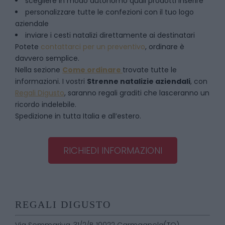
scegliere in modo autonomo quali prodotti inserire
personalizzare tutte le confezioni con il tuo logo
aziendale
inviare i cesti natalizi direttamente ai destinatari
Potete
contattarci per un preventivo
, ordinare è
davvero semplice.
Nella sezione
Come ordinare
trovate tutte le
informazioni. I vostri
Strenne natalizie aziendali
, con
Regali Digusto
, saranno regali graditi che lasceranno un
ricordo indelebile.
Spedizione in tutta Italia e all’estero.
RICHIEDI INFORMAZIONI
REGALI DIGUSTO