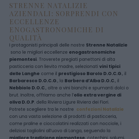
STRENNE NATALIZIE
AZIENDALI: SORPRENDI CON
ECCELLENZE
ENOGASTRONOMICHE DI
QUALITÀ
I protagonisti principali delle nostre
Strenne Natalizie
sono le migliori eccellenze
enogastronomiche
piemontesi
. Troverete pregiati panettoni di alta
pasticceria con lievito madre, selezionati
vini tipici
delle Langhe
come il
prestigioso Barolo D.O.C.G
., il
Barbaresco D.O.C.G
., la
Barbera d’Alba D.O.C
., il
Nebbiolo D.O.C
., oltre a vini bianchi e spumanti dolci o
brut. Inoltre, offriamo anche l’
olio extra vergine di
oliva D.O.P
. della Riviera Ligure Riviera dei Fiori.
Potrete scegliere tra le nostre
confezioni Natalizie
con una vasta selezione di prodotti di pasticceria,
come praline e cioccolatini realizzati con nocciole, i
deliziosi tagliolini all’uovo di Langa, seguendo la
migliore tradizione piemontese
, cotechini, salumi,