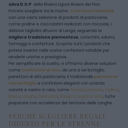
oliva D.O.P
. della Riviera Ligure Riviera dei Fiori.
Potrete scegliere tra le nostre
confezioni Natalizie
con una vasta selezione di prodotti di pasticceria,
come praline e cioccolatini realizzati con nocciole, i
deliziosi tagliolini all’uovo di Langa, seguendo la
migliore tradizione piemontese
, cotechini, salumi,
formaggi e confetture. Scoprite tutti i prodotti che
potete inserire nelle vostre confezioni natalizie per
renderle uniche e prestigiose.
Per semplificare la scelta, vi offriamo diverse soluzioni
come
confezioni di vino
, da una a sei bottiglie,
panettoni di alta pasticceria, il tradizionale
panettone
con bottiglia
e confezioni eleganti con scatola
canetè e nastro in raso, come
Pensieri
,
Desideri
,
Collina
,
Roero
,
Langhe
,
Piemonte
,
Bauletto legno e Maxi
, tutte
preparate con eccellenze del territorio delle Langhe.
PERCHÉ SCEGLIERE REGALI
DIGUSTO PER LE STRENNE