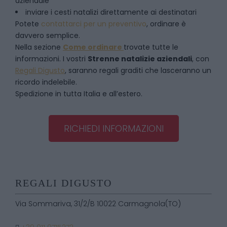
aziendale
inviare i cesti natalizi direttamente ai destinatari
Potete
contattarci per un preventivo
, ordinare è
davvero semplice.
Nella sezione
Come ordinare
trovate tutte le
informazioni. I vostri
Strenne natalizie aziendali
, con
Regali Digusto
, saranno regali graditi che lasceranno un
ricordo indelebile.
Spedizione in tutta Italia e all’estero.
RICHIEDI INFORMAZIONI
REGALI DIGUSTO
Via Sommariva, 31/2/B 10022 Carmagnola(TO)