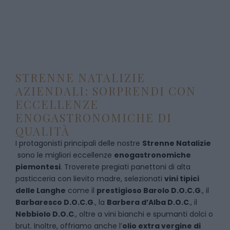
STRENNE NATALIZIE
AZIENDALI: SORPRENDI CON
ECCELLENZE
ENOGASTRONOMICHE DI
QUALITÀ
I protagonisti principali delle nostre
Strenne Natalizie
sono le migliori eccellenze
enogastronomiche
piemontesi
. Troverete pregiati panettoni di alta
pasticceria con lievito madre, selezionati
vini tipici
delle Langhe
come il
prestigioso Barolo D.O.C.G
., il
Barbaresco D.O.C.G
., la
Barbera d’Alba D.O.C
., il
Nebbiolo D.O.C
., oltre a vini bianchi e spumanti dolci o
brut. Inoltre, offriamo anche l’
olio extra vergine di