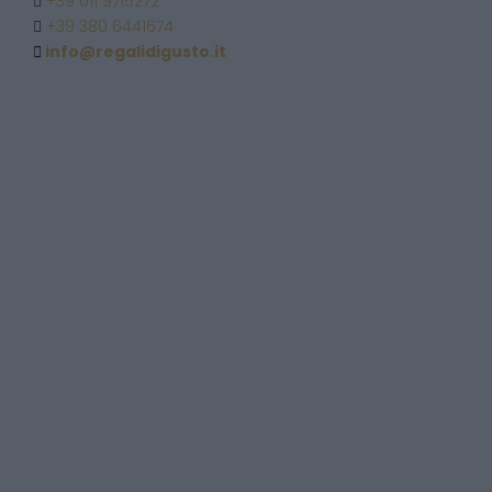
+39 011 9715272
+39 380 6441674
info@regalidigusto.it