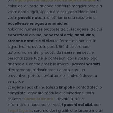
Un
regalo personalizzato con il logo aziendale
e i
colori della vostra azienda conferirà maggior pregio ai
vostri doni. Regali Digusto è la soluzione ideale per i
vostri
pacchi natalizi
e offriamo una selezione di
eccellenze enogastronomiche
.
Abbiamo numerose proposte tra cui scegliere, tra cui
confezioni di vino
,
panettoni artigianali
,
vino
,
strenne natalizie
di diverso formato e bauletti in
legno. Inoltre, avete la possibilità di selezionare
autonomamente i prodotti da inserire nei cesti e
personalizzare tutte le confezioni con il vostro logo
aziendale. È anche possibile inviare i
pacchi natalizi
direttamente ai destinatari. Per ottenere un
preventivo, potete contattarci e l’ordine è davvero
semplice.
Scegliete i
pacchi natalizi
a
Empoli
e
contattateci
o
compilate l’apposito modulo di ordinazione. Nella
sezione
“Come ordinare”
trovate tutte le
informazioni necessarie. I vostri
pacchi natalizi
, con
Regali Digusto
, saranno doni graditi che lasceranno un