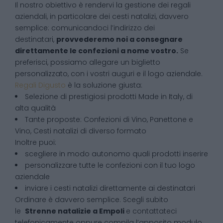
Il nostro obiettivo è rendervi la gestione dei regali
aziendali, in particolare dei cesti natalizi, davvero
semplice: comunicandoci l’indirizzo dei
destinatari,
provvederemo noi a consegnare
direttamente le confezioni a nome vostro.
Se
preferisci, possiamo allegare un biglietto
personalizzato, con i vostri auguri e il logo aziendale.
Regali Digusto
è la soluzione giusta:
Selezione di prestigiosi prodotti Made in Italy, di
alta qualità
Tante proposte: Confezioni di Vino, Panettone e
Vino, Cesti natalizi di diverso formato
Inoltre puoi:
scegliere in modo autonomo quali prodotti inserire
personalizzare tutte le confezioni con il tuo logo
aziendale
inviare i cesti natalizi direttamente ai destinatari
Ordinare è davvero semplice. Scegli subito
le
Strenne natalizie
a
Empoli
e contattateci
telefonicamente oppure compila l’apposito modulo.