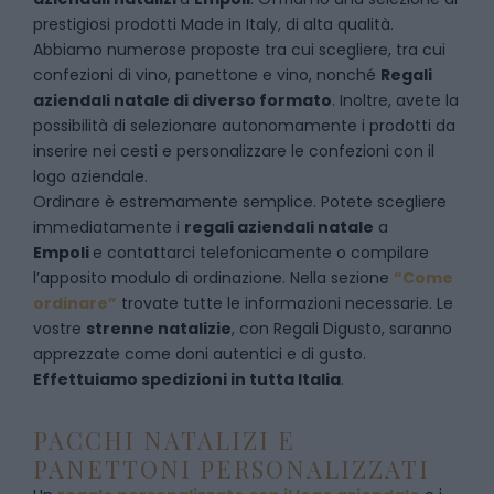
prestigiosi prodotti Made in Italy, di alta qualità.
Abbiamo numerose proposte tra cui scegliere, tra cui
confezioni di vino, panettone e vino, nonché
Regali
aziendali natale di diverso formato
. Inoltre, avete la
possibilità di selezionare autonomamente i prodotti da
inserire nei cesti e personalizzare le confezioni con il
logo aziendale.
Ordinare è estremamente semplice. Potete scegliere
immediatamente i
regali aziendali natale
a
Empoli
e
contattarci telefonicamente
o c
ompilare
l’apposito modulo di ordinazione
. Nella sezione
“Come
ordinare”
trovate tutte le informazioni necessarie. Le
vostre
strenne natalizie
, con Regali Digusto, saranno
apprezzate come doni autentici e di gusto.
Effettuiamo spedizioni in tutta Italia
.
PACCHI NATALIZI E
PANETTONI PERSONALIZZATI