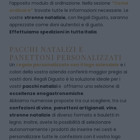
l’apposito modulo di ordinazione
. Nella sezione
“Come
ordinare”
trovate tutte le informazioni necessarie. Le
vostre
strenne natalizie
, con Regali Digusto, saranno
apprezzate come doni autentici e di gusto.
Effettuiamo spedizioni in tutta Italia
.
PACCHI NATALIZI E
PANETTONI PERSONALIZZATI
Un
regalo personalizzato con il logo aziendale
e i
colori della vostra azienda conferirà maggior pregio ai
vostri doni. Regali Digusto è la soluzione ideale per i
vostri
pacchi natalizi
e offriamo una selezione di
eccellenze enogastronomiche
.
Abbiamo numerose proposte tra cui scegliere, tra cui
confezioni di vino
,
panettoni artigianali
,
vino
,
strenne natalizie
di diverso formato e bauletti in
legno. Inoltre, avete la possibilità di selezionare
autonomamente i prodotti da inserire nei cesti e
personalizzare tutte le confezioni con il vostro logo