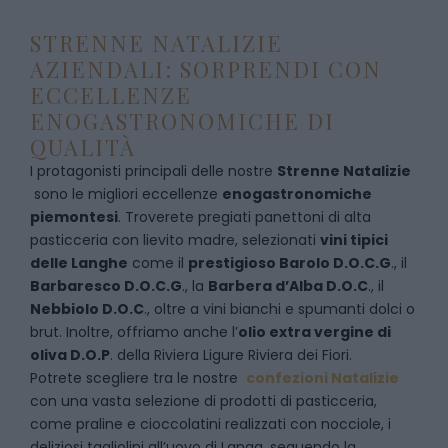
STRENNE NATALIZIE
AZIENDALI: SORPRENDI CON
ECCELLENZE
ENOGASTRONOMICHE DI
QUALITÀ
I protagonisti principali delle nostre
Strenne Natalizie
sono le migliori eccellenze
enogastronomiche
piemontesi
. Troverete pregiati panettoni di alta
pasticceria con lievito madre, selezionati
vini tipici
delle Langhe
come il
prestigioso Barolo D.O.C.G
., il
Barbaresco D.O.C.G
., la
Barbera d’Alba D.O.C
., il
Nebbiolo D.O.C
., oltre a vini bianchi e spumanti dolci o
brut. Inoltre, offriamo anche l’
olio extra vergine di
oliva D.O.P
. della Riviera Ligure Riviera dei Fiori.
Potrete scegliere tra le nostre
confezioni Natalizie
con una vasta selezione di prodotti di pasticceria,
come praline e cioccolatini realizzati con nocciole, i
deliziosi tagliolini all’uovo di Langa, seguendo la