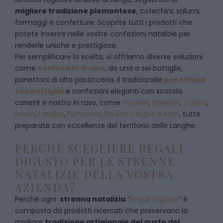
migliore tradizione piemontese
, cotechini, salumi,
formaggi e confetture. Scoprite tutti i prodotti che
potete inserire nelle vostre confezioni natalizie per
renderle uniche e prestigiose.
Per semplificare la scelta, vi offriamo diverse soluzioni
come
confezioni di vino
, da una a sei bottiglie,
panettoni di alta pasticceria, il tradizionale
panettone
con bottiglia
e confezioni eleganti con scatola
canetè e nastro in raso, come
Pensieri
,
Desideri
,
Collina
,
Roero
,
Langhe
,
Piemonte
,
Bauletto legno e Maxi
, tutte
preparate con eccellenze del territorio delle Langhe.
PERCHÉ SCEGLIERE REGALI
DIGUSTO PER LE STRENNE
NATALIZIE DELLA VOSTRA
AZIENDA?
Perché ogni
strenna natalizia
“
Regali Digusto
”
è
composta da prodotti ricercati che preservano la
migliore
tradizione artigianale del gusto del