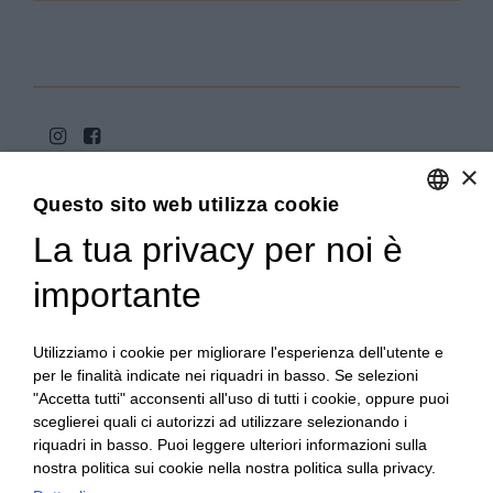
×
Questo sito web utilizza cookie
La tua privacy per noi è
ENGLISH
ITALIAN
importante
Copyright 2020© Regali Digusto è un marchio di Olio
Becchis di Becchis Danilo - Via Sommariva, 31/2/B -
10022 Carmagnola (TO) - PIVA 07980320019
Utilizziamo i cookie per migliorare l'esperienza dell'utente e
Creato da:
etinet.it
per le finalità indicate nei riquadri in basso. Se selezioni
"Accetta tutti" acconsenti all'uso di tutti i cookie, oppure puoi
sceglierei quali ci autorizzi ad utilizzare selezionando i
riquadri in basso. Puoi leggere ulteriori informazioni sulla
nostra politica sui cookie nella nostra politica sulla privacy.