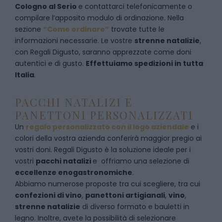
Cologno al Serio
e
contattarci telefonicamente
o
c
ompilare l’apposito modulo di ordinazione
. Nella
sezione
“Come ordinare”
trovate tutte le
informazioni necessarie. Le vostre
strenne natalizie
,
con Regali Digusto, saranno apprezzate come doni
autentici e di gusto.
Effettuiamo spedizioni in tutta
Italia
.
PACCHI NATALIZI E
PANETTONI PERSONALIZZATI
Un
regalo personalizzato con il logo aziendale
e i
colori della vostra azienda conferirà maggior pregio ai
vostri doni. Regali Digusto è la soluzione ideale per i
vostri
pacchi natalizi
e offriamo una selezione di
eccellenze enogastronomiche
.
Abbiamo numerose proposte tra cui scegliere, tra cui
confezioni di vino
,
panettoni artigianali
,
vino
,
strenne natalizie
di diverso formato e bauletti in
legno. Inoltre, avete la possibilità di selezionare