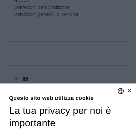
Prodotti
Confezioni personalizzate
Condizioni generali di vendita
×
Questo sito web utilizza cookie
La tua privacy per noi è
ENGLISH
ITALIAN
importante
Copyright 2020© Regali Digusto è un marchio di Olio
Becchis di Becchis Danilo - Via Sommariva, 31/2/B -