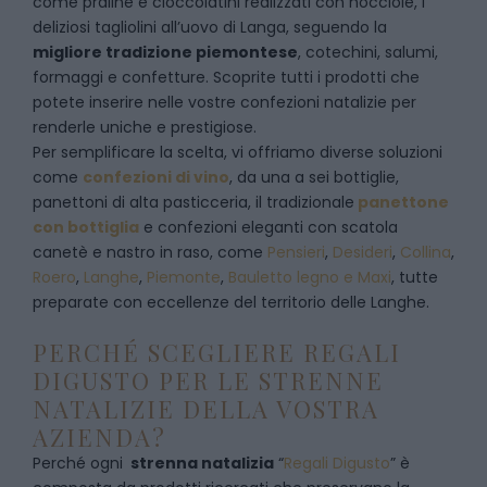
come praline e cioccolatini realizzati con nocciole, i
deliziosi tagliolini all’uovo di Langa, seguendo la
migliore tradizione piemontese
, cotechini, salumi,
formaggi e confetture. Scoprite tutti i prodotti che
potete inserire nelle vostre confezioni natalizie per
renderle uniche e prestigiose.
Per semplificare la scelta, vi offriamo diverse soluzioni
come
confezioni di vino
, da una a sei bottiglie,
panettoni di alta pasticceria, il tradizionale
panettone
con bottiglia
e confezioni eleganti con scatola
canetè e nastro in raso, come
Pensieri
,
Desideri
,
Collina
,
Roero
,
Langhe
,
Piemonte
,
Bauletto legno e Maxi
, tutte
preparate con eccellenze del territorio delle Langhe.
PERCHÉ SCEGLIERE REGALI
DIGUSTO PER LE STRENNE
NATALIZIE DELLA VOSTRA
AZIENDA?
Perché ogni
strenna natalizia
“
Regali Digusto
”
è