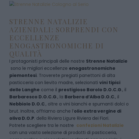
STRENNE NATALIZIE
AZIENDALI: SORPRENDI CON
ECCELLENZE
ENOGASTRONOMICHE DI
QUALITÀ
I protagonisti principali delle nostre
Strenne Natalizie
sono le migliori eccellenze
enogastronomiche
piemontesi
. Troverete pregiati panettoni di alta
pasticceria con lievito madre, selezionati
vini tipici
delle Langhe
come il
prestigioso Barolo D.O.C.G
., il
Barbaresco D.O.C.G
., la
Barbera d’Alba D.O.C
., il
Nebbiolo D.O.C
., oltre a vini bianchi e spumanti dolci o
brut. Inoltre, offriamo anche l’
olio extra vergine di
oliva D.O.P
. della Riviera Ligure Riviera dei Fiori.
Potrete scegliere tra le nostre
confezioni Natalizie
con una vasta selezione di prodotti di pasticceria,