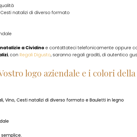
qualità
Cesti natalizi di diverso formato
endale
natalizie
a
Cividino
e contattateci telefonicamente oppure c
lizi
, con
Regali Digusto
, saranno regali graditi, di autentico gu
Vostro logo aziendale e i colori del
i, Vino, Cesti natalizi di diverso formato e Bauletti in legno
ndale
o semplice.