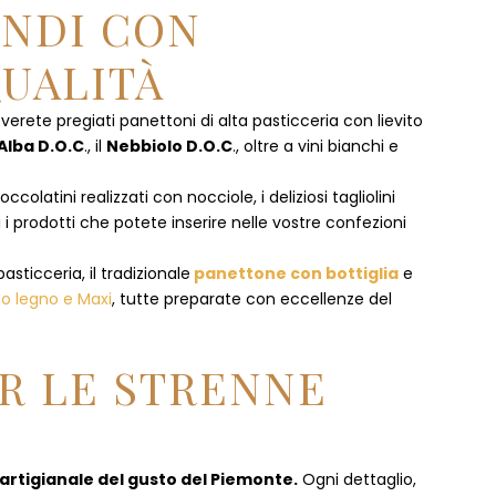
ENDI CON
UALITÀ
overete pregiati panettoni di alta pasticceria con lievito
Alba D.O.C
., il
Nebbiolo D.O.C
., oltre a vini bianchi e
olatini realizzati con nocciole, i deliziosi tagliolini
 i prodotti che potete inserire nelle vostre confezioni
pasticceria, il tradizionale
panettone con bottiglia
e
to legno e Maxi
, tutte preparate con eccellenze del
R LE STRENNE
 artigianale del gusto del Piemonte.
Ogni dettaglio,