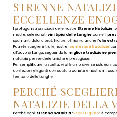
STRENNE NATALIZI
ECCELLENZE ENOG
I protagonisti principali delle nostre
Strenne Natalizie
s
madre, selezionati
vini tipici delle Langhe
come il
pres
spumanti dolci o brut. Inoltre, offriamo anche l’
olio extr
Potrete scegliere tra le nostre
confezioni Natalizie
con
all’uovo di Langa, seguendo la
migliore tradizione pi
natalizie per renderle uniche e prestigiose.
Per semplificare la scelta, vi offriamo diverse soluzioni
confezioni eleganti con scatola canetè e nastro in raso
territorio delle Langhe.
PERCHÉ SCEGLIERE
NATALIZIE DELLA 
Perché ogni
strenna natalizia
“
Regali Digusto
”
è compos