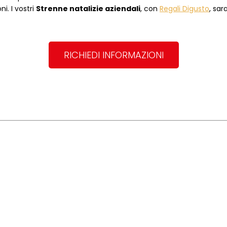
i. I vostri
Strenne natalizie aziendali
, con
Regali Digusto
, sar
RICHIEDI INFORMAZIONI