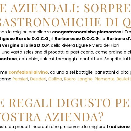
E AZIENDALI: SORPR
ASTRONOMICHE DI Q
ono le migliori eccellenze
enogastronomiche piemontesi
. Tr
tigioso Barolo D.O.C.G
., il
Barbaresco D.O.C.G
., la
Barbera d’
a vergine di oliva D.O.P
. della Riviera Ligure Riviera dei Fiori.
 una vasta selezione di prodotti di pasticceria, come praline e ciocc
emontese
, cotechini, salumi, formaggi e confetture. Scoprite tutti
 come
confezioni di vino
, da una a sei bottiglie, panettoni di alta 
, come
Pensieri
,
Desideri
,
Collina
,
Roero
,
Langhe
,
Piemonte
,
Baulet
 REGALI DIGUSTO PE
VOSTRA AZIENDA?
ta da prodotti ricercati che preservano la migliore
tradizione