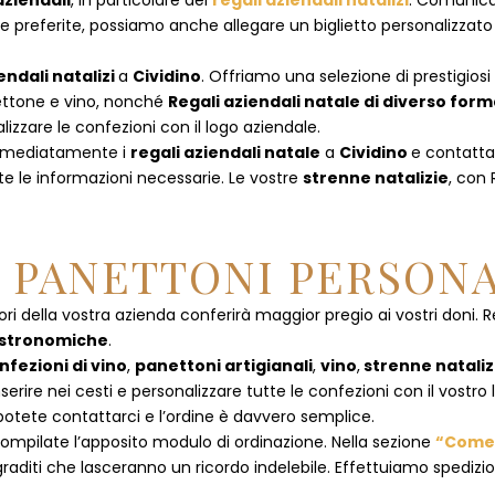
aziendali
, in particolare dei
regali aziendali natalizi
. Comunican
referite, possiamo anche allegare un biglietto personalizzato con
endali natalizi
a
Cividino
. Offriamo una selezione di prestigios
anettone e vino, nonché
Regali aziendali natale di diverso for
izzare le confezioni con il logo aziendale.
immediatamente i
regali aziendali natale
a
Cividino
e
contatta
te le informazioni necessarie. Le vostre
strenne natalizie
, con
E PANETTONI PERSONA
ori della vostra azienda conferirà maggior pregio ai vostri doni. R
astronomiche
.
nfezioni di vino
,
panettoni artigianali
,
vino
,
strenne nataliz
rire nei cesti e personalizzare tutte le confezioni con il vostro 
potete contattarci e l’ordine è davvero semplice.
ompilate l’apposito modulo di ordinazione. Nella sezione
“Come 
raditi che lasceranno un ricordo indelebile. Effettuiamo spedizioni 