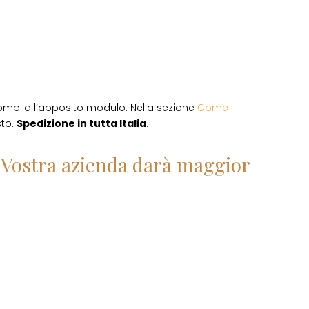
ompila l’apposito modulo. Nella sezione
Come
sto.
Spedizione in tutta Italia
.
la Vostra azienda darà maggior