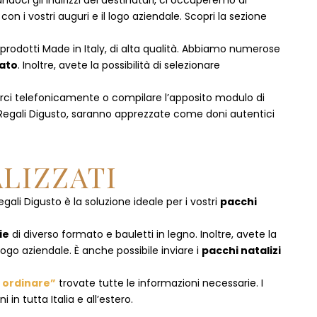
doci gli indirizzi dei destinatari, ci occuperemo di
 i vostri auguri e il logo aziendale. Scopri la sezione
i prodotti Made in Italy, di alta qualità. Abbiamo numerose
mato
. Inoltre, avete la possibilità di selezionare
rci telefonicamente
o c
ompilare l’apposito modulo di
 Regali Digusto, saranno apprezzate come doni autentici
LIZZATI
egali Digusto è la soluzione ideale per i vostri
pacchi
ie
di diverso formato e bauletti in legno. Inoltre, avete la
logo aziendale. È anche possibile inviare i
pacchi natalizi
ordinare”
trovate tutte le informazioni necessarie. I
in tutta Italia e all’estero.