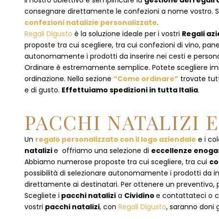
Il nostro obiettivo è semplificare la
gestione dei regali 
consegnare direttamente le confezioni a nome vostro. Se p
confezioni natalizie personalizzate
.
Regali Digusto
è la soluzione ideale per i vostri
Regali azi
proposte tra cui scegliere, tra cui confezioni di vino, p
autonomamente i prodotti da inserire nei cesti e personal
Ordinare è estremamente semplice. Potete scegliere 
ordinazione
. Nella sezione
“Come ordinare”
trovate tut
e di gusto.
Effettuiamo spedizioni in tutta Italia
.
PACCHI NATALIZI 
Un
regalo personalizzato con il logo aziendale
e i col
natalizi
e offriamo una selezione di
eccellenze enog
Abbiamo numerose proposte tra cui scegliere, tra cui
co
possibilità di selezionare autonomamente i prodotti da inse
direttamente ai destinatari. Per ottenere un preventivo, 
Scegliete i
pacchi natalizi
a
Cividino
e
contattateci
o c
vostri
pacchi natalizi
, con
Regali Digusto
, saranno doni g