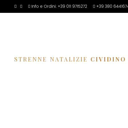
Info e Ordini:
+39 011 9715272
+39 380 644167
STRENNE NATALIZIE
CIVIDINO