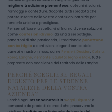
migliore tradizione piemontese
, cotechini, salumi,
formaggi e confetture. Scoprite tutti i prodotti che
potete inserire nelle vostre confezioni natalizie per
renderle uniche e prestigiose.
Per semplificare la scelta, vi offriamo diverse soluzioni
come
confezioni di vino
, da una a sei bottiglie,
panettoni di alta pasticceria, il tradizionale
panettone
con bottiglia
e confezioni eleganti con scatola
canetè e nastro in raso, come
Pensieri
,
Desideri
,
Collina
,
Roero
,
Langhe
,
Piemonte
,
Bauletto legno e Maxi
, tutte
preparate con eccellenze del territorio delle Langhe.
PERCHÉ SCEGLIERE REGALI
DIGUSTO PER LE STRENNE
NATALIZIE DELLA VOSTRA
AZIENDA?
Perché ogni
strenna natalizia
“
Regali Digusto
”
è
composta da prodotti ricercati che preservano la
migliore
tradizione artigianale del gusto del