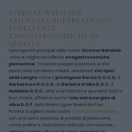
STRENNE NATALIZIE
AZIENDALI: SORPRENDI CON
ECCELLENZE
ENOGASTRONOMICHE DI
QUALITÀ
I protagonisti principali delle nostre
Strenne Natalizie
sono le migliori eccellenze
enogastronomiche
piemontesi
. Troverete pregiati panettoni di alta
pasticceria con lievito madre, selezionati
vini tipici
delle Langhe
come il
prestigioso Barolo D.O.C.G
., il
Barbaresco D.O.C.G
., la
Barbera d’Alba D.O.C
., il
Nebbiolo D.O.C
., oltre a vini bianchi e spumanti dolci o
brut. Inoltre, offriamo anche l’
olio extra vergine di
oliva D.O.P
. della Riviera Ligure Riviera dei Fiori.
Potrete scegliere tra le nostre
confezioni Natalizie
con una vasta selezione di prodotti di pasticceria,
come praline e cioccolatini realizzati con nocciole, i
deliziosi tagliolini all’uovo di Langa, seguendo la