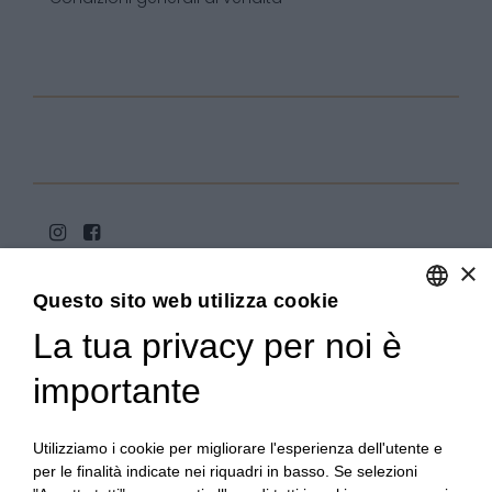
×
Questo sito web utilizza cookie
La tua privacy per noi è
ENGLISH
ITALIAN
importante
Copyright 2020© Regali Digusto è un marchio di Olio
Becchis di Becchis Danilo - Via Sommariva, 31/2/B -
10022 Carmagnola (TO) - PIVA 07980320019
Utilizziamo i cookie per migliorare l'esperienza dell'utente e
Creato da:
etinet.it
per le finalità indicate nei riquadri in basso. Se selezioni