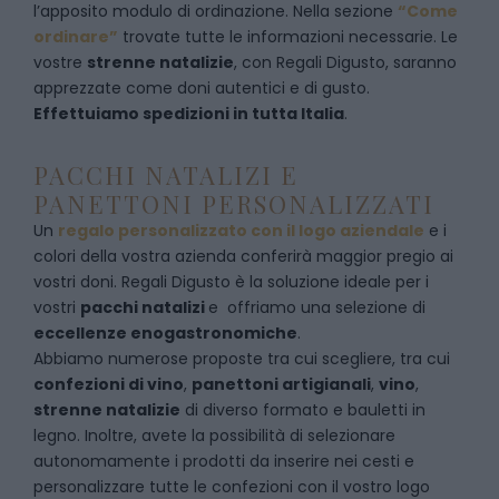
l’apposito modulo di ordinazione
. Nella sezione
“Come
ordinare”
trovate tutte le informazioni necessarie. Le
vostre
strenne natalizie
, con Regali Digusto, saranno
apprezzate come doni autentici e di gusto.
Effettuiamo spedizioni in tutta Italia
.
PACCHI NATALIZI E
PANETTONI PERSONALIZZATI
Un
regalo personalizzato con il logo aziendale
e i
colori della vostra azienda conferirà maggior pregio ai
vostri doni. Regali Digusto è la soluzione ideale per i
vostri
pacchi natalizi
e offriamo una selezione di
eccellenze enogastronomiche
.
Abbiamo numerose proposte tra cui scegliere, tra cui
confezioni di vino
,
panettoni artigianali
,
vino
,
strenne natalizie
di diverso formato e bauletti in
legno. Inoltre, avete la possibilità di selezionare
autonomamente i prodotti da inserire nei cesti e
personalizzare tutte le confezioni con il vostro logo