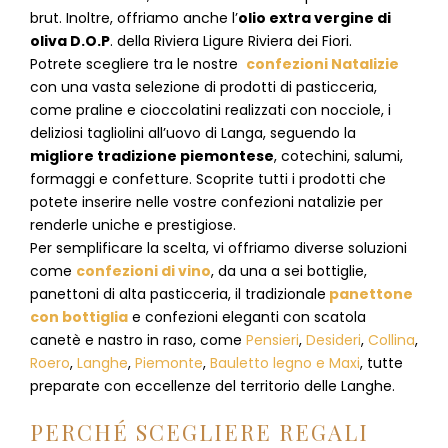
brut. Inoltre, offriamo anche l’
olio extra vergine di
oliva D.O.P
. della Riviera Ligure Riviera dei Fiori.
Potrete scegliere tra le nostre
confezioni Natalizie
con una vasta selezione di prodotti di pasticceria,
come praline e cioccolatini realizzati con nocciole, i
deliziosi tagliolini all’uovo di Langa, seguendo la
migliore tradizione piemontese
, cotechini, salumi,
formaggi e confetture. Scoprite tutti i prodotti che
potete inserire nelle vostre confezioni natalizie per
renderle uniche e prestigiose.
Per semplificare la scelta, vi offriamo diverse soluzioni
come
confezioni di vino
, da una a sei bottiglie,
panettoni di alta pasticceria, il tradizionale
panettone
con bottiglia
e confezioni eleganti con scatola
canetè e nastro in raso, come
Pensieri
,
Desideri
,
Collina
,
Roero
,
Langhe
,
Piemonte
,
Bauletto legno e Maxi
, tutte
preparate con eccellenze del territorio delle Langhe.
PERCHÉ SCEGLIERE REGALI