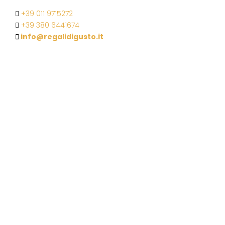
+39 011 9715272
+39 380 6441674
info@regalidigusto.it