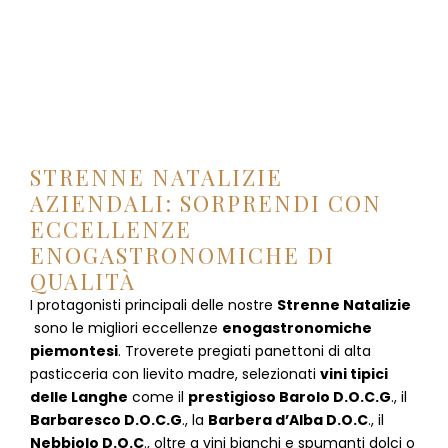
STRENNE NATALIZIE
AZIENDALI: SORPRENDI CON
ECCELLENZE
ENOGASTRONOMICHE DI
QUALITÀ
I protagonisti principali delle nostre
Strenne Natalizie
sono le migliori eccellenze
enogastronomiche
piemontesi
. Troverete pregiati panettoni di alta
pasticceria con lievito madre, selezionati
vini tipici
delle Langhe
come il
prestigioso Barolo D.O.C.G
., il
Barbaresco D.O.C.G
., la
Barbera d’Alba D.O.C
., il
Nebbiolo D.O.C
., oltre a vini bianchi e spumanti dolci o