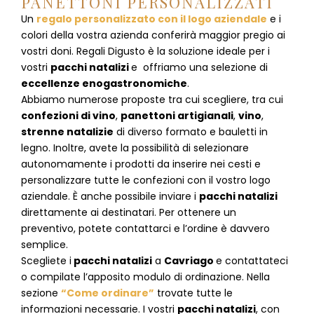
PANETTONI PERSONALIZZATI
Un
regalo personalizzato con il logo aziendale
e i
colori della vostra azienda conferirà maggior pregio ai
vostri doni. Regali Digusto è la soluzione ideale per i
vostri
pacchi natalizi
e offriamo una selezione di
eccellenze enogastronomiche
.
Abbiamo numerose proposte tra cui scegliere, tra cui
confezioni di vino
,
panettoni artigianali
,
vino
,
strenne natalizie
di diverso formato e bauletti in
legno. Inoltre, avete la possibilità di selezionare
autonomamente i prodotti da inserire nei cesti e
personalizzare tutte le confezioni con il vostro logo
aziendale. È anche possibile inviare i
pacchi natalizi
direttamente ai destinatari. Per ottenere un
preventivo, potete contattarci e l’ordine è davvero
semplice.
Scegliete i
pacchi natalizi
a
Cavriago
e
contattateci
o compilate l’apposito modulo di ordinazione. Nella
sezione
“Come ordinare”
trovate tutte le
informazioni necessarie. I vostri
pacchi natalizi
, con