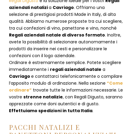
Regali Digusto
è la soluzione ideale per i vostri
Regali
aziendali natalizi
a
Cavriago
. Offriamo una
selezione di prestigiosi prodotti Made in Italy, di alta
qualità. Abbiamo numerose proposte tra cui scegliere,
tra cui confezioni di vino, panettone e vino, nonché
Regali aziendali natale di diverso formato
. Inoltre,
avete la possibilità di selezionare autonomamente i
prodotti da inserire nei cesti e personalizzare le
confezioni con il logo aziendale.
Ordinare è estremamente semplice. Potete scegliere
immediatamente i
regali aziendali natale
a
Cavriago
e
contattarci telefonicamente
o c
ompilare
l’apposito modulo di ordinazione
. Nella sezione
“Come
ordinare”
trovate tutte le informazioni necessarie. Le
vostre
strenne natalizie
, con Regali Digusto, saranno
apprezzate come doni autentici e di gusto.
Effettuiamo spedizioni in tutta Italia
.
PACCHI NATALIZI E