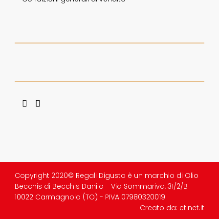
Copyright 2020© Regali Digusto è un marchio di Olio
Becchis di Becchis Danilo - Via Sommariva, 31/2/B -
10022 Carmagnola (TO) - PIVA 07980320019
Creato da:
etinet.it