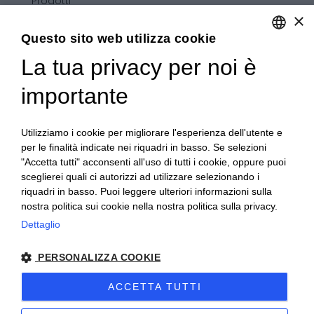
Prodotti
×
Confezioni personalizzate
Condizioni generali di vendita
Questo sito web utilizza cookie
La tua privacy per noi è
ENGLISH
ITALIAN
importante
Utilizziamo i cookie per migliorare l'esperienza dell'utente e
per le finalità indicate nei riquadri in basso. Se selezioni
"Accetta tutti" acconsenti all'uso di tutti i cookie, oppure puoi
sceglierei quali ci autorizzi ad utilizzare selezionando i
riquadri in basso. Puoi leggere ulteriori informazioni sulla
nostra politica sui cookie nella nostra politica sulla privacy.
Dettaglio
PERSONALIZZA COOKIE
Copyright 2020© Regali Digusto è un marchio di Olio
ACCETTA TUTTI
Becchis di Becchis Danilo - Via Sommariva, 31/2/B -