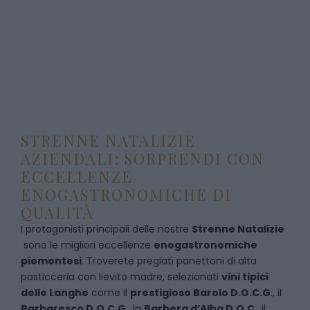
STRENNE NATALIZIE
AZIENDALI: SORPRENDI CON
ECCELLENZE
ENOGASTRONOMICHE DI
QUALITÀ
I protagonisti principali delle nostre
Strenne Natalizie
sono le migliori eccellenze
enogastronomiche
piemontesi
. Troverete pregiati panettoni di alta
pasticceria con lievito madre, selezionati
vini tipici
delle Langhe
come il
prestigioso Barolo D.O.C.G
., il
Barbaresco D.O.C.G
., la
Barbera d’Alba D.O.C
., il