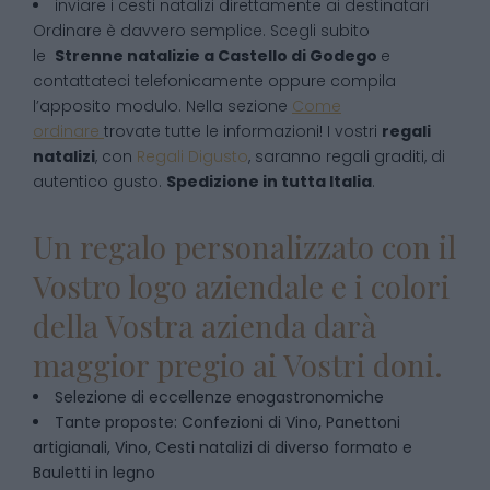
inviare i cesti natalizi direttamente ai destinatari
Ordinare è davvero semplice. Scegli subito
le
Strenne natalizie
a
Castello di Godego
e
contattateci telefonicamente oppure compila
l’apposito modulo. Nella sezione
Come
ordinare
trovate tutte le informazioni! I vostri
regali
natalizi
, con
Regali Digusto
, saranno regali graditi, di
autentico gusto.
Spedizione in tutta Italia
.
Un regalo personalizzato con il
Vostro logo aziendale e i colori
della Vostra azienda darà
maggior pregio ai Vostri doni.
Selezione di eccellenze enogastronomiche
Tante proposte: Confezioni di Vino, Panettoni
artigianali, Vino, Cesti natalizi di diverso formato e
Bauletti in legno