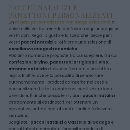
PACCHI NATALIZI E
PANETTONI PERSONALIZZATI
Un
regalo personalizzato con il logo aziendale
e i
colori della vostra azienda conferirà maggior pregio ai
vostri doni. Regali Digusto è la soluzione ideale per i
vostri
pacchi natalizi
e offriamo una selezione di
eccellenze enogastronomiche
.
Abbiamo numerose proposte tra cui scegliere, tra cui
confezioni di vino
,
panettoni artigianali
,
vino
,
strenne natalizie
di diverso formato e bauletti in
legno. Inoltre, avete la possibilità di selezionare
autonomamente i prodotti da inserire nei cesti e
personalizzare tutte le confezioni con il vostro logo
aziendale. È anche possibile inviare i
pacchi natalizi
direttamente ai destinatari. Per ottenere un
preventivo, potete contattarci e l’ordine è davvero
semplice.
Scegliete i
pacchi natalizi
a
Castello di Godego
e
contattateci
o compilate l’apposito modulo di