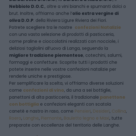
Nebbiolo D.O.C
., oltre a vini bianchi e spumanti dolci o
brut. Inoltre, offriamo anche l’
olio extra vergine di
oliva D.O.P
. della Riviera Ligure Riviera dei Fiori.
Potrete scegliere tra le nostre
confezioni Natalizie
con una vasta selezione di prodotti di pasticceria,
come praline e cioccolatini realizzati con nocciole, i
deliziosi tagliolini all’uovo di Langa, seguendo la
migliore tradizione piemontese
, cotechini, salumi,
formaggi e confetture. Scoprite tutti i prodotti che
potete inserire nelle vostre confezioni natalizie per
renderle uniche e prestigiose.
Per semplificare la scelta, vi offriamo diverse soluzioni
come
confezioni di vino
, da una a sei bottiglie,
panettoni di alta pasticceria, il tradizionale
panettone
con bottiglia
e confezioni eleganti con scatola
canetè e nastro in raso, come
Pensieri
,
Desideri
,
Collina
,
Roero
,
Langhe
,
Piemonte
,
Bauletto legno e Maxi
, tutte
preparate con eccellenze del territorio delle Langhe.