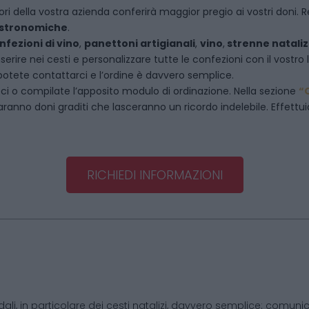
ori della vostra azienda conferirà maggior pregio ai vostri doni. R
astronomiche
.
nfezioni di vino
,
panettoni artigianali
,
vino
,
strenne nataliz
rire nei cesti e personalizzare tutte le confezioni con il vostro 
potete contattarci e l’ordine è davvero semplice.
eci
o compilate l’apposito modulo di ordinazione. Nella sezione
“
saranno doni graditi che lasceranno un ricordo indelebile. Effettuia
RICHIEDI INFORMAZIONI
dali, in particolare dei cesti natalizi, davvero semplice: comunic