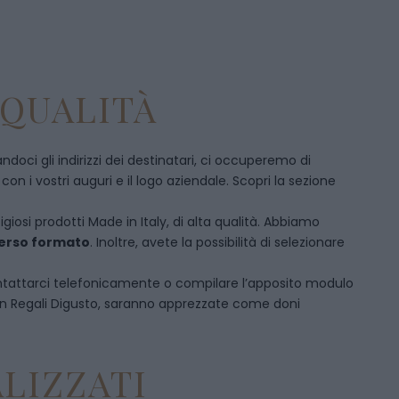
 QUALITÀ
doci gli indirizzi dei destinatari, ci occuperemo di
 i vostri auguri e il logo aziendale. Scopri la sezione
giosi prodotti Made in Italy, di alta qualità. Abbiamo
iverso formato
. Inoltre, avete la possibilità di selezionare
tattarci telefonicamente
o c
ompilare l’apposito modulo
on Regali Digusto, saranno apprezzate come doni
LIZZATI