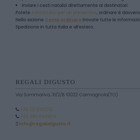
inviare i cesti natalizi direttamente ai destinatari
Potete
contattarci per un preventivo
, ordinare è davver
Nella sezione
Come ordinare
trovate tutte le informazion
Spedizione in tutta Italia e all’estero.
REGALI DIGUSTO
Via Sommariva, 31/2/B 10022 Carmagnola(TO)
+39 011 9715272
+39 380 6441674
info@regalidigusto.it