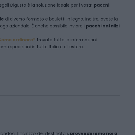
egali Digusto è la soluzione ideale per i vostri
pacchi
ie
di diverso formato e bauletti in legno. Inoltre, avete la
logo aziendale. È anche possibile inviare i
pacchi natalizi
Come ordinare”
trovate tutte le informazioni
mo spedizioni in tutta Italia e all’estero.
andoci l’indirizzo dei destinatari,
provvederemo noi a