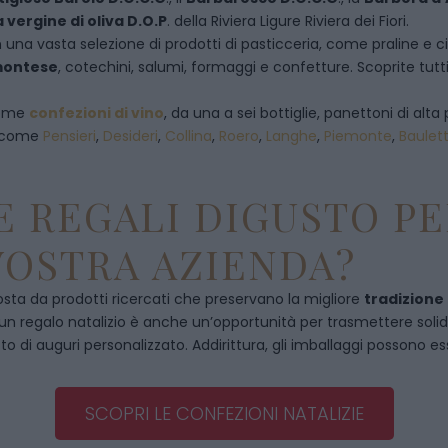
a vergine di oliva D.O.P
. della Riviera Ligure Riviera dei Fiori.
 una vasta selezione di prodotti di pasticceria, come praline e ciocc
emontese
, cotechini, salumi, formaggi e confetture. Scoprite tutti
 come
confezioni di vino
, da una a sei bottiglie, panettoni di alta 
, come
Pensieri
,
Desideri
,
Collina
,
Roero
,
Langhe
,
Piemonte
,
Baulet
 REGALI DIGUSTO PE
VOSTRA AZIENDA?
ta da prodotti ricercati che preservano la migliore
tradizione
, un regalo natalizio è anche un’opportunità per trasmettere solidità
to di auguri personalizzato. Addirittura, gli imballaggi possono es
SCOPRI LE CONFEZIONI NATALIZIE