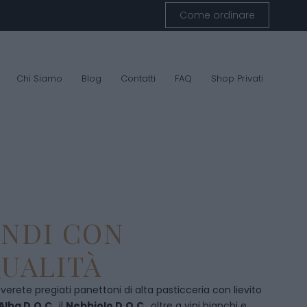
Come ordinare
Chi Siamo
Blog
Contatti
FAQ
Shop Privati
ENDI CON
UALITÀ
overete pregiati panettoni di alta pasticceria con lievito
Alba D.O.C
., il
Nebbiolo D.O.C
., oltre a vini bianchi e