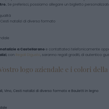
tro.
Se preferisci, possiamo allegare un biglietto personalizzato,
qualità
Cesti natalizi di diverso formato
endale
natalizie
a
Castellarano
e contattateci telefonicamente opp
lizi
, con
Regali Digusto
, saranno regali graditi, di autentico gu
Vostro logo aziendale e i colori del
i, Vino, Cesti natalizi di diverso formato e Bauletti in legno
ndale