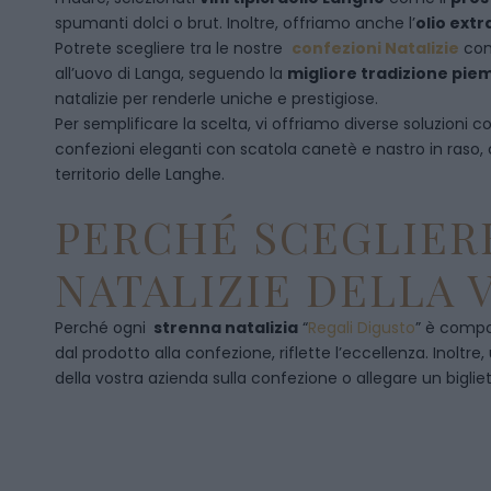
spumanti dolci o brut. Inoltre, offriamo anche l’
olio extr
Potrete scegliere tra le nostre
confezioni Natalizie
con
all’uovo di Langa, seguendo la
migliore tradizione pi
natalizie per renderle uniche e prestigiose.
Per semplificare la scelta, vi offriamo diverse soluzioni
confezioni eleganti con scatola canetè e nastro in raso
territorio delle Langhe.
PERCHÉ SCEGLIERE
NATALIZIE DELLA 
Perché ogni
strenna natalizia
“
Regali Digusto
”
è compos
dal prodotto alla confezione, riflette l’eccellenza. Inoltre
della vostra azienda sulla confezione o allegare un bigliet