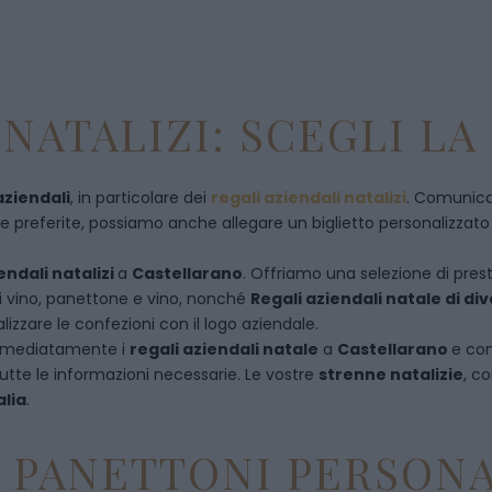
NATALIZI: SCEGLI LA
aziendali
, in particolare dei
regali aziendali natalizi
. Comunican
referite, possiamo anche allegare un biglietto personalizzato con
endali natalizi
a
Castellarano
. Offriamo una selezione di presti
di vino, panettone e vino, nonché
Regali aziendali natale di d
izzare le confezioni con il logo aziendale.
immediatamente i
regali aziendali natale
a
Castellarano
e
con
utte le informazioni necessarie. Le vostre
strenne natalizie
, c
alia
.
E PANETTONI PERSONA