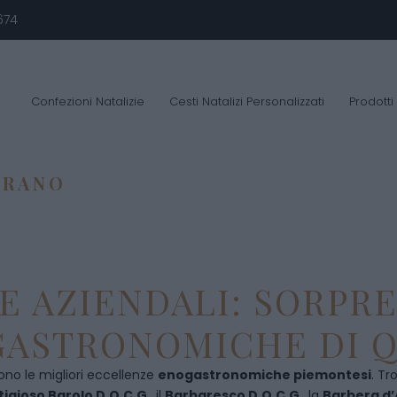
674
Confezioni Natalizie
Cesti Natalizi Personalizzati
Prodotti
ARANO
E AZIENDALI: SORPR
ASTRONOMICHE DI Q
ono le migliori eccellenze
enogastronomiche piemontesi
. Tr
tigioso Barolo D.O.C.G
., il
Barbaresco D.O.C.G
., la
Barbera d’