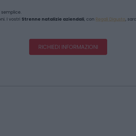
o semplice.
i. I vostri
Strenne natalizie aziendali
, con
Regali Digusto
, sar
RICHIEDI INFORMAZIONI