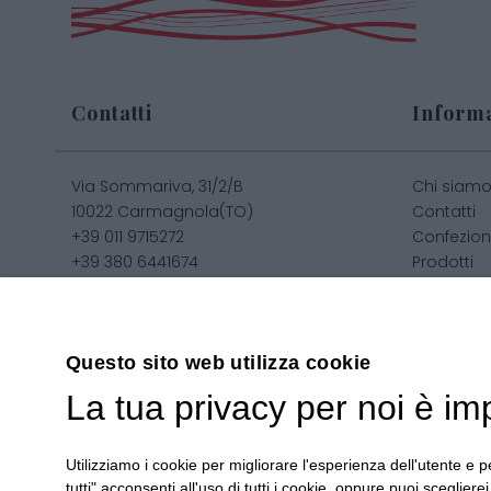
Contatti
Informa
Via Sommariva, 31/2/B
Chi siam
10022 Carmagnola(TO)
Contatti
+39 011 9715272
Confezion
+39 380 6441674
Prodotti
info@regalidigusto.it
Confezion
Privacy
Condizioni
Sitemap
Questo sito web utilizza cookie
La tua privacy per noi è im
Utilizziamo i cookie per migliorare l'esperienza dell'utente e pe
Copyright 2020© Regali Digusto è un marchio di Olio Be
tutti" acconsenti all'uso di tutti i cookie, oppure puoi scegliere