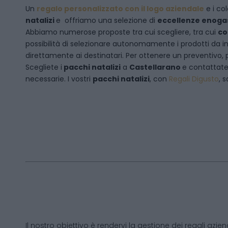
Un
regalo personalizzato con il logo aziendale
e i col
natalizi
e offriamo una selezione di
eccellenze enog
Abbiamo numerose proposte tra cui scegliere, tra cui
co
possibilità di selezionare autonomamente i prodotti da inse
direttamente ai destinatari. Per ottenere un preventivo, 
Scegliete i
pacchi natalizi
a
Castellarano
e
contattat
necessarie. I vostri
pacchi natalizi
, con
Regali Digusto
, 
Il nostro obiettivo è rendervi la gestione dei regali azien