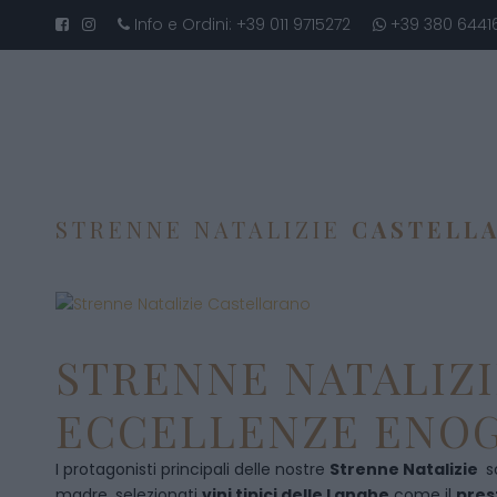
Info e Ordini:
+39 011 9715272
+39 380 6441
STRENNE NATALIZIE
CASTELL
STRENNE NATALIZI
ECCELLENZE ENOG
I protagonisti principali delle nostre
Strenne Natalizie
s
madre, selezionati
vini tipici delle Langhe
come il
pres