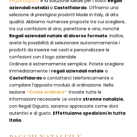
Regali Digusto
è la soluzione ideale per i vostri
Regali
aziendali natalizi
a
Castelfidardo
. Offriamo una
selezione di prestigiosi prodotti Made in Italy, di alta
qualità. Abbiamo numerose proposte tra cui scegliere,
tra cui confezioni di vino, panettone e vino, nonché
Regali aziendali natale di diverso formato
. Inoltre,
avete la possibilità di selezionare autonomamente i
prodotti da inserire nei cesti e personalizzare le
confezioni con il logo aziendale.
Ordinare è estremamente semplice. Potete scegliere
immediatamente i
regali aziendali natale
a
Castelfidardo
e
contattarci telefonicamente
o
c
ompilare l’apposito modulo di ordinazione
. Nella
sezione
“Come ordinare”
trovate tutte le
informazioni necessarie. Le vostre
strenne natalizie
,
con Regali Digusto, saranno apprezzate come doni
autentici e di gusto.
Effettuiamo spedizioni in tutta
Italia
.