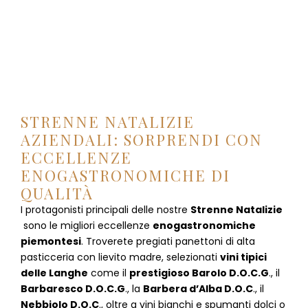
STRENNE NATALIZIE
AZIENDALI: SORPRENDI CON
ECCELLENZE
ENOGASTRONOMICHE DI
QUALITÀ
I protagonisti principali delle nostre
Strenne Natalizie
sono le migliori eccellenze
enogastronomiche
piemontesi
. Troverete pregiati panettoni di alta
pasticceria con lievito madre, selezionati
vini tipici
delle Langhe
come il
prestigioso Barolo D.O.C.G
., il
Barbaresco D.O.C.G
., la
Barbera d’Alba D.O.C
., il
Nebbiolo D.O.C
., oltre a vini bianchi e spumanti dolci o