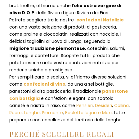
brut. Inoltre, offriamo anche l’
olio extra vergine di
oliva D.O.P
. della Riviera Ligure Riviera dei Fiori.
Potrete scegliere tra le nostre
confezioni Natalizie
con una vasta selezione di prodotti di pasticceria,
come praline e cioccolatini realizzati con nocciole, i
deliziosi tagliolini all’uovo di Langa, seguendo la
migliore tradizione piemontese
, cotechini, salumi,
formaggi e confetture. Scoprite tutti i prodotti che
potete inserire nelle vostre confezioni natalizie per
renderle uniche e prestigiose.
Per semplificare la scelta, vi offriamo diverse soluzioni
come
confezioni di vino
, da una a sei bottiglie,
panettoni di alta pasticceria, il tradizionale
panettone
con bottiglia
e confezioni eleganti con scatola
canetè e nastro in raso, come
Pensieri
,
Desideri
,
Collina
,
Roero
,
Langhe
,
Piemonte
,
Bauletto legno e Maxi
, tutte
preparate con eccellenze del territorio delle Langhe.
PERCHÉ SCEGLIERE REGALI