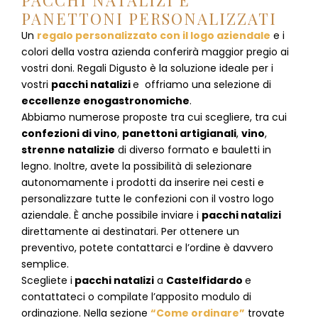
PACCHI NATALIZI E
PANETTONI PERSONALIZZATI
Un
regalo personalizzato con il logo aziendale
e i
colori della vostra azienda conferirà maggior pregio ai
vostri doni. Regali Digusto è la soluzione ideale per i
vostri
pacchi natalizi
e offriamo una selezione di
eccellenze enogastronomiche
.
Abbiamo numerose proposte tra cui scegliere, tra cui
confezioni di vino
,
panettoni artigianali
,
vino
,
strenne natalizie
di diverso formato e bauletti in
legno. Inoltre, avete la possibilità di selezionare
autonomamente i prodotti da inserire nei cesti e
personalizzare tutte le confezioni con il vostro logo
aziendale. È anche possibile inviare i
pacchi natalizi
direttamente ai destinatari. Per ottenere un
preventivo, potete contattarci e l’ordine è davvero
semplice.
Scegliete i
pacchi natalizi
a
Castelfidardo
e
contattateci
o compilate l’apposito modulo di
ordinazione. Nella sezione
“Come ordinare”
trovate