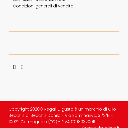
Condizioni generali di vendita
Copyright 2020© Regali Digusto è un marchio di Olio
Becchis di Becchis Danilo - Via Sommariva, 31/2/B -
10022 Carmagnola (TO) - PIVA 07980320019