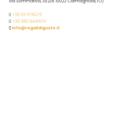
Via Sommariva, 31/2/B 10022 Carmagnola(TO)
+39 011 9715272
+39 380 6441674
info@regalidigusto.it