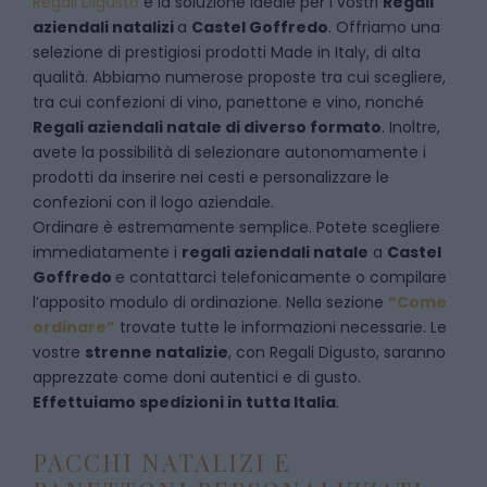
Regali Digusto
è la soluzione ideale per i vostri
Regali
aziendali natalizi
a
Castel Goffredo
. Offriamo una
selezione di prestigiosi prodotti Made in Italy, di alta
qualità. Abbiamo numerose proposte tra cui scegliere,
tra cui confezioni di vino, panettone e vino, nonché
Regali aziendali natale di diverso formato
. Inoltre,
avete la possibilità di selezionare autonomamente i
prodotti da inserire nei cesti e personalizzare le
confezioni con il logo aziendale.
Ordinare è estremamente semplice. Potete scegliere
immediatamente i
regali aziendali natale
a
Castel
Goffredo
e
contattarci telefonicamente
o c
ompilare
l’apposito modulo di ordinazione
. Nella sezione
“Come
ordinare”
trovate tutte le informazioni necessarie. Le
vostre
strenne natalizie
, con Regali Digusto, saranno
apprezzate come doni autentici e di gusto.
Effettuiamo spedizioni in tutta Italia
.
PACCHI NATALIZI E