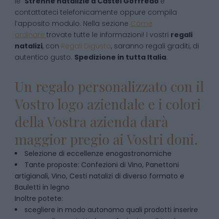
le
Strenne natalizie
a
Castel Goffredo
e
contattateci telefonicamente oppure compila
l’apposito modulo. Nella sezione
Come
ordinare
trovate tutte le informazioni! I vostri
regali
natalizi
, con
Regali Digusto
, saranno regali graditi, di
autentico gusto.
Spedizione in tutta Italia
.
Un regalo personalizzato con il
Vostro logo aziendale e i colori
della Vostra azienda darà
maggior pregio ai Vostri doni.
Selezione di eccellenze enogastronomiche
Tante proposte: Confezioni di Vino, Panettoni
artigianali, Vino, Cesti natalizi di diverso formato e
Bauletti in legno
Inoltre potete:
scegliere in modo autonomo quali prodotti inserire