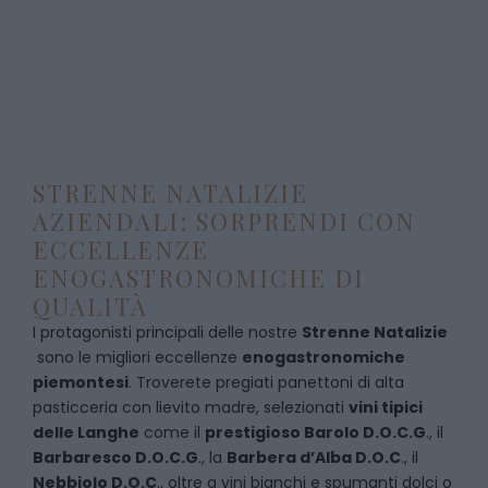
STRENNE NATALIZIE
AZIENDALI: SORPRENDI CON
ECCELLENZE
ENOGASTRONOMICHE DI
QUALITÀ
I protagonisti principali delle nostre
Strenne Natalizie
sono le migliori eccellenze
enogastronomiche
piemontesi
. Troverete pregiati panettoni di alta
pasticceria con lievito madre, selezionati
vini tipici
delle Langhe
come il
prestigioso Barolo D.O.C.G
., il
Barbaresco D.O.C.G
., la
Barbera d’Alba D.O.C
., il
Nebbiolo D.O.C
., oltre a vini bianchi e spumanti dolci o