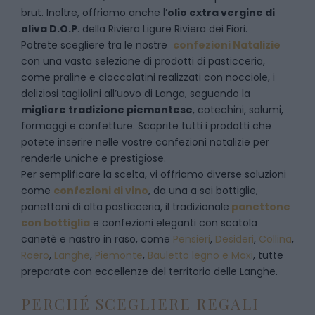
brut. Inoltre, offriamo anche l’
olio extra vergine di
oliva D.O.P
. della Riviera Ligure Riviera dei Fiori.
Potrete scegliere tra le nostre
confezioni Natalizie
con una vasta selezione di prodotti di pasticceria,
come praline e cioccolatini realizzati con nocciole, i
deliziosi tagliolini all’uovo di Langa, seguendo la
migliore tradizione piemontese
, cotechini, salumi,
formaggi e confetture. Scoprite tutti i prodotti che
potete inserire nelle vostre confezioni natalizie per
renderle uniche e prestigiose.
Per semplificare la scelta, vi offriamo diverse soluzioni
come
confezioni di vino
, da una a sei bottiglie,
panettoni di alta pasticceria, il tradizionale
panettone
con bottiglia
e confezioni eleganti con scatola
canetè e nastro in raso, come
Pensieri
,
Desideri
,
Collina
,
Roero
,
Langhe
,
Piemonte
,
Bauletto legno e Maxi
, tutte
preparate con eccellenze del territorio delle Langhe.
PERCHÉ SCEGLIERE REGALI