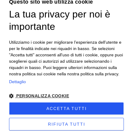
Questo sito web utilizza cookie
La tua privacy per noi è
ENGLISH
ITALIAN
importante
Utilizziamo i cookie per migliorare l'esperienza dell'utente e
per le finalità indicate nei riquadri in basso. Se selezioni
"Accetta tutti" acconsenti all'uso di tutti i cookie, oppure puoi
sceglierei quali ci autorizzi ad utilizzare selezionando i
riquadri in basso. Puoi leggere ulteriori informazioni sulla
nostra politica sui cookie nella nostra politica sulla privacy.
Dettaglio
PERSONALIZZA COOKIE
Copyright 2020© Regali Digusto è un marchio di Olio
ACCETTA TUTTI
Becchis di Becchis Danilo - Via Sommariva, 31/2/B -
10022 Carmagnola (TO) - PIVA 07980320019
RIFIUTA TUTTI
Creato da:
etinet.it