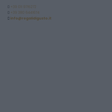
+39 011 9715272
+39 380 6441674
info@regalidigusto.it