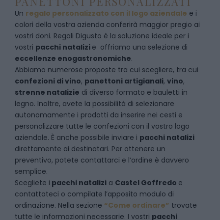
PANETTONI PERSONALIZZATI
Un
regalo personalizzato con il logo aziendale
e i
colori della vostra azienda conferirà maggior pregio ai
vostri doni. Regali Digusto è la soluzione ideale per i
vostri
pacchi natalizi
e offriamo una selezione di
eccellenze enogastronomiche
.
Abbiamo numerose proposte tra cui scegliere, tra cui
confezioni di vino
,
panettoni artigianali
,
vino
,
strenne natalizie
di diverso formato e bauletti in
legno. Inoltre, avete la possibilità di selezionare
autonomamente i prodotti da inserire nei cesti e
personalizzare tutte le confezioni con il vostro logo
aziendale. È anche possibile inviare i
pacchi natalizi
direttamente ai destinatari. Per ottenere un
preventivo, potete contattarci e l’ordine è davvero
semplice.
Scegliete i
pacchi natalizi
a
Castel Goffredo
e
contattateci
o compilate l’apposito modulo di
ordinazione. Nella sezione
“Come ordinare”
trovate
tutte le informazioni necessarie. I vostri
pacchi