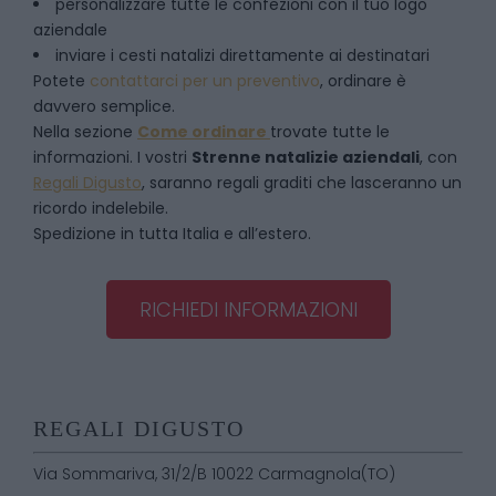
personalizzare tutte le confezioni con il tuo logo
aziendale
inviare i cesti natalizi direttamente ai destinatari
Potete
contattarci per un preventivo
, ordinare è
davvero semplice.
Nella sezione
Come ordinare
trovate tutte le
informazioni. I vostri
Strenne natalizie aziendali
, con
Regali Digusto
, saranno regali graditi che lasceranno un
ricordo indelebile.
Spedizione in tutta Italia e all’estero.
RICHIEDI INFORMAZIONI
REGALI DIGUSTO
Via Sommariva, 31/2/B 10022 Carmagnola(TO)