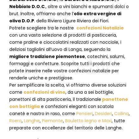
Nebbiolo D.O.C
., oltre a vini bianchi e spumanti dolci o
brut. Inoltre, offriamo anche l’
olio extra vergine di
oliva D.O.P
. della Riviera Ligure Riviera dei Fiori.
Potrete scegliere tra le nostre
confezioni Natalizie
con una vasta selezione di prodotti di pasticceria,
come praline e cioccolatini realizzati con nocciole, i
deliziosi tagliolini all’uovo di Langa, seguendo la
migliore tradizione piemontese
, cotechini, salumi,
formaggi e confetture. Scoprite tutti i prodotti che
potete inserire nelle vostre confezioni natalizie per
renderle uniche e prestigiose.
Per semplificare la scelta, vi offriamo diverse soluzioni
come
confezioni di vino
, da una a sei bottiglie,
panettoni di alta pasticceria, il tradizionale
panettone
con bottiglia
e confezioni eleganti con scatola
canetè e nastro in raso, come
Pensieri
,
Desideri
,
Collina
,
Roero
,
Langhe
,
Piemonte
,
Bauletto legno e Maxi
, tutte
preparate con eccellenze del territorio delle Langhe.