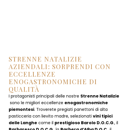
STRENNE NATALIZIE
AZIENDALI: SORPRENDI CON
ECCELLENZE
ENOGASTRONOMICHE DI
QUALITÀ
I protagonisti principali delle nostre
Strenne Natalizie
sono le migliori eccellenze
enogastronomiche
piemontesi
. Troverete pregiati panettoni di alta
pasticceria con lievito madre, selezionati
vini tipici
delle Langhe
come il
prestigioso Barolo D.O.C.G
., il
Barbaresco D.O.C.G
., la
Barbera d’Alba D.O.C
., il