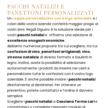
PACCHI NATALIZI E
PANETTONI PERSONALIZZATI
Un
regalo personalizzato con il logo aziendale
e i
colori della vostra azienda conferirà maggior pregio ai
vostri doni. Regali Digusto è la soluzione ideale per i
vostri
pacchi natalizi
e offriamo una selezione di
eccellenze enogastronomiche
.
Abbiamo numerose proposte tra cui scegliere, tra cui
confezioni di vino
,
panettoni artigianali
,
vino
,
strenne natalizie
di diverso formato e bauletti in
legno. Inoltre, avete la possibilità di selezionare
autonomamente i prodotti da inserire nei cesti e
personalizzare tutte le confezioni con il vostro logo
aziendale. È anche possibile inviare i
pacchi natalizi
direttamente ai destinatari. Per ottenere un
preventivo, potete contattarci e l’ordine è davvero
semplice.
Scegliete i
pacchi natalizi
a
Casciana Terme Lari
e
contattateci
o compilate l’apposito modulo di