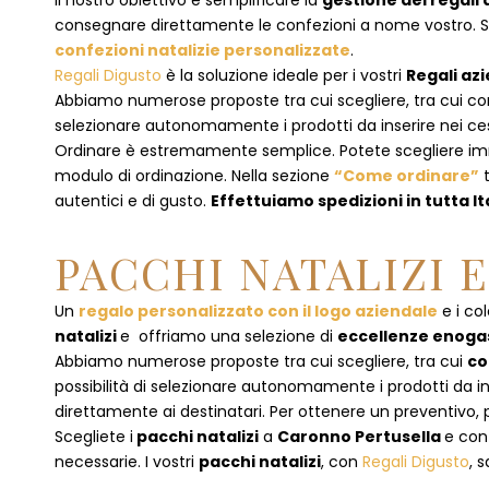
Il nostro obiettivo è semplificare la
gestione dei regali 
consegnare direttamente le confezioni a nome vostro. Se p
confezioni natalizie personalizzate
.
Regali Digusto
è la soluzione ideale per i vostri
Regali azi
Abbiamo numerose proposte tra cui scegliere, tra cui co
selezionare autonomamente i prodotti da inserire nei cest
Ordinare è estremamente semplice. Potete scegliere 
modulo di ordinazione
. Nella sezione
“Come ordinare”
t
autentici e di gusto.
Effettuiamo spedizioni in tutta It
PACCHI NATALIZI 
Un
regalo personalizzato con il logo aziendale
e i col
natalizi
e offriamo una selezione di
eccellenze enog
Abbiamo numerose proposte tra cui scegliere, tra cui
co
possibilità di selezionare autonomamente i prodotti da inse
direttamente ai destinatari. Per ottenere un preventivo, 
Scegliete i
pacchi natalizi
a
Caronno Pertusella
e
con
necessarie. I vostri
pacchi natalizi
, con
Regali Digusto
, 