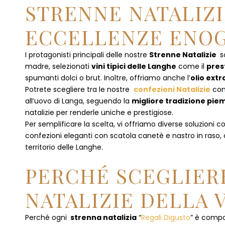
STRENNE NATALIZI
ECCELLENZE ENOG
I protagonisti principali delle nostre
Strenne Natalizie
s
madre, selezionati
vini tipici delle Langhe
come il
pres
spumanti dolci o brut. Inoltre, offriamo anche l’
olio extr
Potrete scegliere tra le nostre
confezioni Natalizie
con
all’uovo di Langa, seguendo la
migliore tradizione pi
natalizie per renderle uniche e prestigiose.
Per semplificare la scelta, vi offriamo diverse soluzioni
confezioni eleganti con scatola canetè e nastro in raso
territorio delle Langhe.
PERCHÉ SCEGLIERE
NATALIZIE DELLA 
Perché ogni
strenna natalizia
“
Regali Digusto
”
è compos