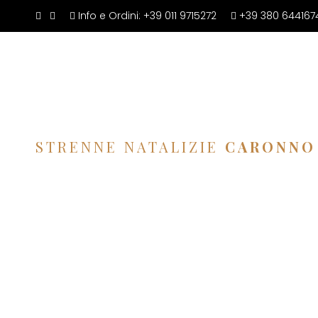
Info e Ordini:
+39 011 9715272
+39 380 644167
STRENNE NATALIZIE
CARONNO