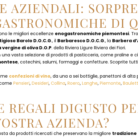
E AZIENDALI: SORPR
ASTRONOMICHE DI Q
ono le migliori eccellenze
enogastronomiche piemontesi
. Tr
tigioso Barolo D.O.C.G
., il
Barbaresco D.O.C.G
., la
Barbera d’
a vergine di oliva D.O.P
. della Riviera Ligure Riviera dei Fiori.
 una vasta selezione di prodotti di pasticceria, come praline e ciocc
emontese
, cotechini, salumi, formaggi e confetture. Scoprite tutti
 come
confezioni di vino
, da una a sei bottiglie, panettoni di alta 
, come
Pensieri
,
Desideri
,
Collina
,
Roero
,
Langhe
,
Piemonte
,
Baulet
 REGALI DIGUSTO PE
VOSTRA AZIENDA?
ta da prodotti ricercati che preservano la migliore
tradizione