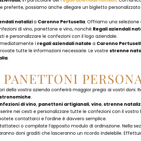
aziendali
, in particolare dei
regali aziendali natalizi
. Comunican
referite, possiamo anche allegare un biglietto personalizzato con
endali natalizi
a
Caronno Pertusella
. Offriamo una selezione di
nfezioni di vino, panettone e vino, nonché
Regali aziendali nat
i e personalizzare le confezioni con il logo aziendale.
immediatamente i
regali aziendali natale
a
Caronno Pertusel
rovate tutte le informazioni necessarie. Le vostre
strenne nata
alia
.
E PANETTONI PERSONA
ori della vostra azienda conferirà maggior pregio ai vostri doni. R
astronomiche
.
nfezioni di vino
,
panettoni artigianali
,
vino
,
strenne nataliz
rire nei cesti e personalizzare tutte le confezioni con il vostro 
potete contattarci e l’ordine è davvero semplice.
tattateci
o compilate l’apposito modulo di ordinazione. Nella se
saranno doni graditi che lasceranno un ricordo indelebile. Effettuia