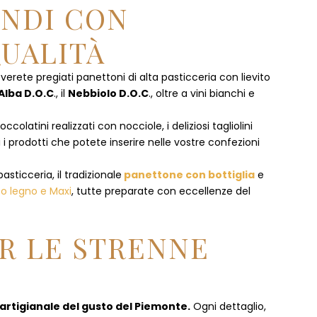
ENDI CON
UALITÀ
overete pregiati panettoni di alta pasticceria con lievito
Alba D.O.C
., il
Nebbiolo D.O.C
., oltre a vini bianchi e
olatini realizzati con nocciole, i deliziosi tagliolini
 i prodotti che potete inserire nelle vostre confezioni
pasticceria, il tradizionale
panettone con bottiglia
e
to legno e Maxi
, tutte preparate con eccellenze del
R LE STRENNE
 artigianale del gusto del Piemonte.
Ogni dettaglio,