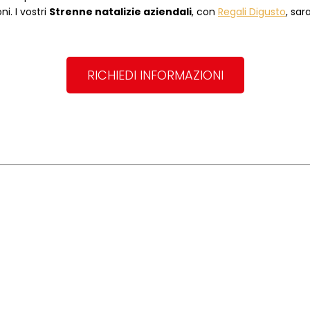
i. I vostri
Strenne natalizie aziendali
, con
Regali Digusto
, sar
RICHIEDI INFORMAZIONI