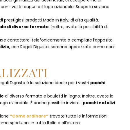
doci gli indirizzi dei destinatari, ci occuperemo di
 i vostri auguri e il logo aziendale. Scopri la sezione
 prestigiosi prodotti Made in Italy, di alta qualità.
ale di diverso formato
. Inoltre, avete la possibilità di
la
e
contattarci telefonicamente
o c
ompilare l’apposito
lizie
, con Regali Digusto, saranno apprezzate come doni
LIZZATI
egali Digusto è la soluzione ideale per i vostri
pacchi
ie
di diverso formato e bauletti in legno. Inoltre, avete la
logo aziendale. È anche possibile inviare i
pacchi natalizi
zione
“Come ordinare”
trovate tutte le informazioni
mo spedizioni in tutta Italia e all’estero.