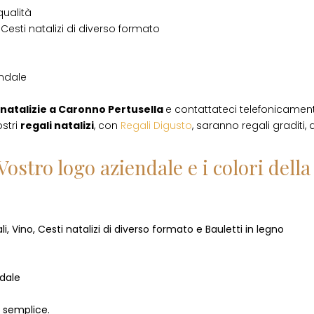
qualità
Cesti natalizi di diverso formato
endale
natalizie
a
Caronno Pertusella
e contattateci telefonicamen
ostri
regali natalizi
, con
Regali Digusto
, saranno regali graditi,
Vostro logo aziendale e i colori del
i, Vino, Cesti natalizi di diverso formato e Bauletti in legno
ndale
o semplice.