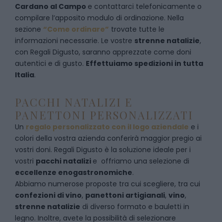
Cardano al Campo
e
contattarci telefonicamente
o
c
ompilare l’apposito modulo di ordinazione
. Nella
sezione
“Come ordinare”
trovate tutte le
informazioni necessarie. Le vostre
strenne natalizie
,
con Regali Digusto, saranno apprezzate come doni
autentici e di gusto.
Effettuiamo spedizioni in tutta
Italia
.
PACCHI NATALIZI E
PANETTONI PERSONALIZZATI
Un
regalo personalizzato con il logo aziendale
e i
colori della vostra azienda conferirà maggior pregio ai
vostri doni. Regali Digusto è la soluzione ideale per i
vostri
pacchi natalizi
e offriamo una selezione di
eccellenze enogastronomiche
.
Abbiamo numerose proposte tra cui scegliere, tra cui
confezioni di vino
,
panettoni artigianali
,
vino
,
strenne natalizie
di diverso formato e bauletti in
legno. Inoltre, avete la possibilità di selezionare