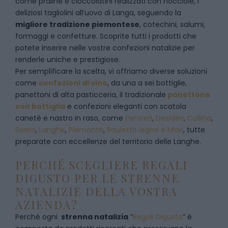
come praline e cioccolatini realizzati con nocciole, i
deliziosi tagliolini all’uovo di Langa, seguendo la
migliore tradizione piemontese
, cotechini, salumi,
formaggi e confetture. Scoprite tutti i prodotti che
potete inserire nelle vostre confezioni natalizie per
renderle uniche e prestigiose.
Per semplificare la scelta, vi offriamo diverse soluzioni
come
confezioni di vino
, da una a sei bottiglie,
panettoni di alta pasticceria, il tradizionale
panettone
con bottiglia
e confezioni eleganti con scatola
canetè e nastro in raso, come
Pensieri
,
Desideri
,
Collina
,
Roero
,
Langhe
,
Piemonte
,
Bauletto legno e Maxi
, tutte
preparate con eccellenze del territorio delle Langhe.
PERCHÉ SCEGLIERE REGALI
DIGUSTO PER LE STRENNE
NATALIZIE DELLA VOSTRA
AZIENDA?
Perché ogni
strenna natalizia
“
Regali Digusto
”
è