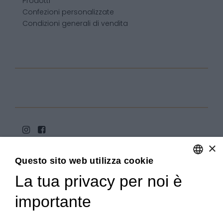
Prodotti
Confezioni personalizzate
Condizioni generali di vendita
×
Questo sito web utilizza cookie
La tua privacy per noi è
ENGLISH
ITALIAN
importante
Copyright 2020© Regali Digusto è un marchio di Olio
Becchis di Becchis Danilo - Via Sommariva, 31/2/B -