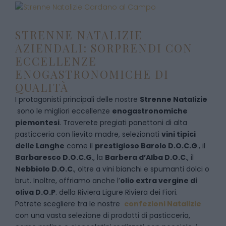
STRENNE NATALIZIE
AZIENDALI: SORPRENDI CON
ECCELLENZE
ENOGASTRONOMICHE DI
QUALITÀ
I protagonisti principali delle nostre
Strenne Natalizie
sono le migliori eccellenze
enogastronomiche
piemontesi
. Troverete pregiati panettoni di alta
pasticceria con lievito madre, selezionati
vini tipici
delle Langhe
come il
prestigioso Barolo D.O.C.G
., il
Barbaresco D.O.C.G
., la
Barbera d’Alba D.O.C
., il
Nebbiolo D.O.C
., oltre a vini bianchi e spumanti dolci o
brut. Inoltre, offriamo anche l’
olio extra vergine di
oliva D.O.P
. della Riviera Ligure Riviera dei Fiori.
Potrete scegliere tra le nostre
confezioni Natalizie
con una vasta selezione di prodotti di pasticceria,