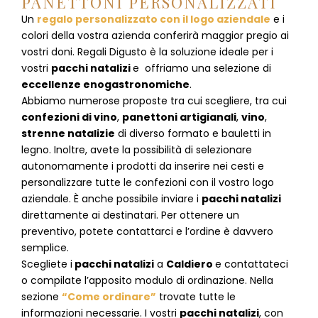
PANETTONI PERSONALIZZATI
Un
regalo personalizzato con il logo aziendale
e i
colori della vostra azienda conferirà maggior pregio ai
vostri doni. Regali Digusto è la soluzione ideale per i
vostri
pacchi natalizi
e offriamo una selezione di
eccellenze enogastronomiche
.
Abbiamo numerose proposte tra cui scegliere, tra cui
confezioni di vino
,
panettoni artigianali
,
vino
,
strenne natalizie
di diverso formato e bauletti in
legno. Inoltre, avete la possibilità di selezionare
autonomamente i prodotti da inserire nei cesti e
personalizzare tutte le confezioni con il vostro logo
aziendale. È anche possibile inviare i
pacchi natalizi
direttamente ai destinatari. Per ottenere un
preventivo, potete contattarci e l’ordine è davvero
semplice.
Scegliete i
pacchi natalizi
a
Caldiero
e
contattateci
o compilate l’apposito modulo di ordinazione. Nella
sezione
“Come ordinare”
trovate tutte le
informazioni necessarie. I vostri
pacchi natalizi
, con