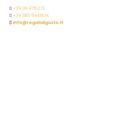
+39 011 9715272
+39 380 6441674
info@regalidigusto.it