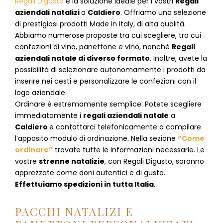
Regali Digusto
è la soluzione ideale per i vostri
Regali
aziendali natalizi
a
Caldiero
. Offriamo una selezione
di prestigiosi prodotti Made in Italy, di alta qualità.
Abbiamo numerose proposte tra cui scegliere, tra cui
confezioni di vino, panettone e vino, nonché
Regali
aziendali natale di diverso formato
. Inoltre, avete la
possibilità di selezionare autonomamente i prodotti da
inserire nei cesti e personalizzare le confezioni con il
logo aziendale.
Ordinare è estremamente semplice. Potete scegliere
immediatamente i
regali aziendali natale
a
Caldiero
e
contattarci telefonicamente
o c
ompilare
l’apposito modulo di ordinazione
. Nella sezione
“Come
ordinare”
trovate tutte le informazioni necessarie. Le
vostre
strenne natalizie
, con Regali Digusto, saranno
apprezzate come doni autentici e di gusto.
Effettuiamo spedizioni in tutta Italia
.
PACCHI NATALIZI E