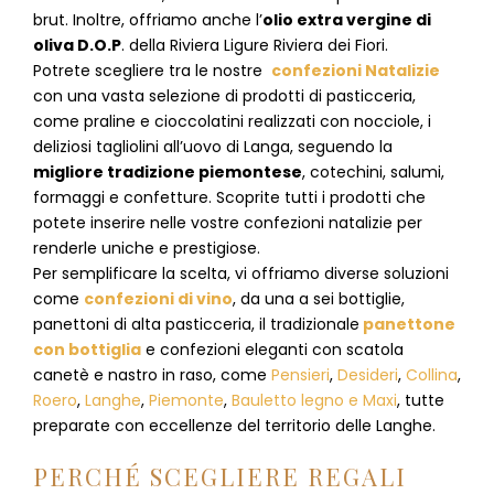
brut. Inoltre, offriamo anche l’
olio extra vergine di
oliva D.O.P
. della Riviera Ligure Riviera dei Fiori.
Potrete scegliere tra le nostre
confezioni Natalizie
con una vasta selezione di prodotti di pasticceria,
come praline e cioccolatini realizzati con nocciole, i
deliziosi tagliolini all’uovo di Langa, seguendo la
migliore tradizione piemontese
, cotechini, salumi,
formaggi e confetture. Scoprite tutti i prodotti che
potete inserire nelle vostre confezioni natalizie per
renderle uniche e prestigiose.
Per semplificare la scelta, vi offriamo diverse soluzioni
come
confezioni di vino
, da una a sei bottiglie,
panettoni di alta pasticceria, il tradizionale
panettone
con bottiglia
e confezioni eleganti con scatola
canetè e nastro in raso, come
Pensieri
,
Desideri
,
Collina
,
Roero
,
Langhe
,
Piemonte
,
Bauletto legno e Maxi
, tutte
preparate con eccellenze del territorio delle Langhe.
PERCHÉ SCEGLIERE REGALI