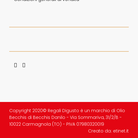
Copyright 2020© Regali Digusto è un marchio di Olio
Becchis di Becchis Danilo - Via Sommariva, 31/2/B -
10022 Carmagnola (TO) - PIVA 07980320019
Creato da:
etinet.it