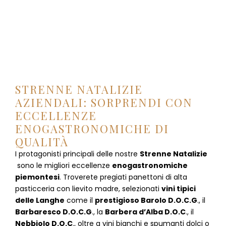
STRENNE NATALIZIE
AZIENDALI: SORPRENDI CON
ECCELLENZE
ENOGASTRONOMICHE DI
QUALITÀ
I protagonisti principali delle nostre
Strenne Natalizie
sono le migliori eccellenze
enogastronomiche
piemontesi
. Troverete pregiati panettoni di alta
pasticceria con lievito madre, selezionati
vini tipici
delle Langhe
come il
prestigioso Barolo D.O.C.G
., il
Barbaresco D.O.C.G
., la
Barbera d’Alba D.O.C
., il
Nebbiolo D.O.C
., oltre a vini bianchi e spumanti dolci o