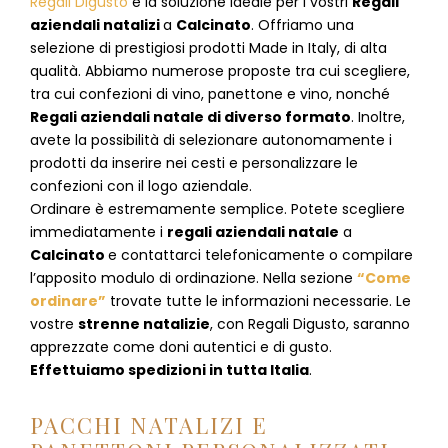
Regali Digusto
è la soluzione ideale per i vostri
Regali
aziendali natalizi
a
Calcinato
. Offriamo una
selezione di prestigiosi prodotti Made in Italy, di alta
qualità. Abbiamo numerose proposte tra cui scegliere,
tra cui confezioni di vino, panettone e vino, nonché
Regali aziendali natale di diverso formato
. Inoltre,
avete la possibilità di selezionare autonomamente i
prodotti da inserire nei cesti e personalizzare le
confezioni con il logo aziendale.
Ordinare è estremamente semplice. Potete scegliere
immediatamente i
regali aziendali natale
a
Calcinato
e
contattarci telefonicamente
o c
ompilare
l’apposito modulo di ordinazione
. Nella sezione
“Come
ordinare”
trovate tutte le informazioni necessarie. Le
vostre
strenne natalizie
, con Regali Digusto, saranno
apprezzate come doni autentici e di gusto.
Effettuiamo spedizioni in tutta Italia
.
PACCHI NATALIZI E