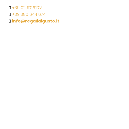
+39 011 9715272
+39 380 6441674
info@regalidigusto.it