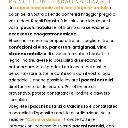
PANETTONI PERSONALIZZATI
Un
regalo personalizzato con il logo aziendale
e i
colori della vostra azienda conferirà maggior pregio ai
vostri doni. Regali Digusto è la soluzione ideale per i
vostri
pacchi natalizi
e offriamo una selezione di
eccellenze enogastronomiche
.
Abbiamo numerose proposte tra cui scegliere, tra cui
confezioni di vino
,
panettoni artigianali
,
vino
,
strenne natalizie
di diverso formato e bauletti in
legno. Inoltre, avete la possibilità di selezionare
autonomamente i prodotti da inserire nei cesti e
personalizzare tutte le confezioni con il vostro logo
aziendale. È anche possibile inviare i
pacchi natalizi
direttamente ai destinatari. Per ottenere un
preventivo, potete contattarci e l’ordine è davvero
semplice.
Scegliete i
pacchi natalizi
a
Calcinato
e
contattateci
o compilate l’apposito modulo di ordinazione. Nella
sezione
“Come ordinare”
trovate tutte le
informazioni necessarie. I vostri
pacchi natalizi
, con