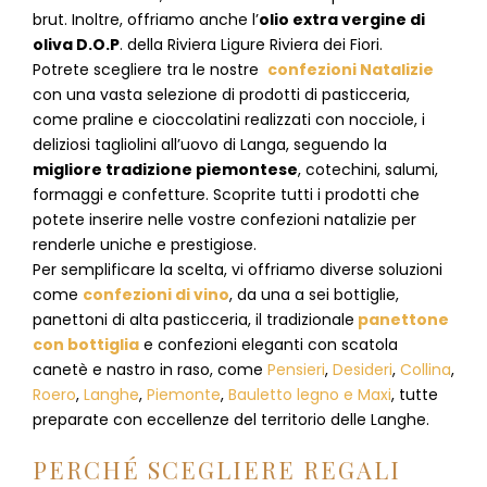
brut. Inoltre, offriamo anche l’
olio extra vergine di
oliva D.O.P
. della Riviera Ligure Riviera dei Fiori.
Potrete scegliere tra le nostre
confezioni Natalizie
con una vasta selezione di prodotti di pasticceria,
come praline e cioccolatini realizzati con nocciole, i
deliziosi tagliolini all’uovo di Langa, seguendo la
migliore tradizione piemontese
, cotechini, salumi,
formaggi e confetture. Scoprite tutti i prodotti che
potete inserire nelle vostre confezioni natalizie per
renderle uniche e prestigiose.
Per semplificare la scelta, vi offriamo diverse soluzioni
come
confezioni di vino
, da una a sei bottiglie,
panettoni di alta pasticceria, il tradizionale
panettone
con bottiglia
e confezioni eleganti con scatola
canetè e nastro in raso, come
Pensieri
,
Desideri
,
Collina
,
Roero
,
Langhe
,
Piemonte
,
Bauletto legno e Maxi
, tutte
preparate con eccellenze del territorio delle Langhe.
PERCHÉ SCEGLIERE REGALI