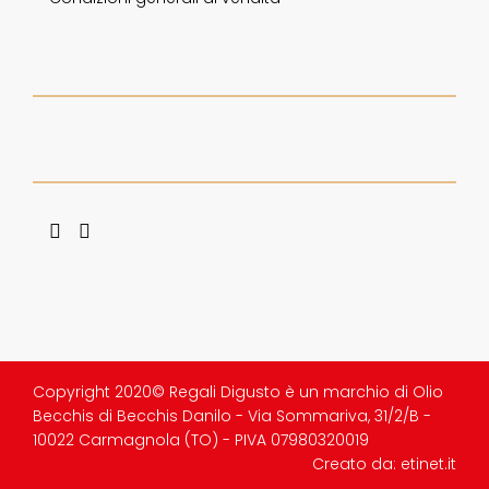
Copyright 2020© Regali Digusto è un marchio di Olio
Becchis di Becchis Danilo - Via Sommariva, 31/2/B -
10022 Carmagnola (TO) - PIVA 07980320019
Creato da:
etinet.it