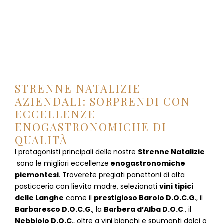
STRENNE NATALIZIE
AZIENDALI: SORPRENDI CON
ECCELLENZE
ENOGASTRONOMICHE DI
QUALITÀ
I protagonisti principali delle nostre
Strenne Natalizie
sono le migliori eccellenze
enogastronomiche
piemontesi
. Troverete pregiati panettoni di alta
pasticceria con lievito madre, selezionati
vini tipici
delle Langhe
come il
prestigioso Barolo D.O.C.G
., il
Barbaresco D.O.C.G
., la
Barbera d’Alba D.O.C
., il
Nebbiolo D.O.C
., oltre a vini bianchi e spumanti dolci o