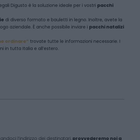
egali Digusto è la soluzione ideale per i vostri
pacchi
ie
di diverso formato e bauletti in legno. Inoltre, avete la
logo aziendale. È anche possibile inviare i
pacchi natalizi
e ordinare”
trovate tutte le informazioni necessarie. I
in tutta Italia e all’estero.
andoci l’indirizzo dei destinatari,
provvederemo noi a