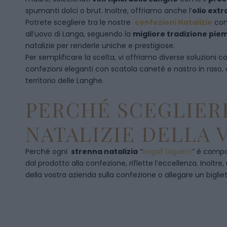
spumanti dolci o brut. Inoltre, offriamo anche l’
olio extr
Potrete scegliere tra le nostre
confezioni Natalizie
con
all’uovo di Langa, seguendo la
migliore tradizione pi
natalizie per renderle uniche e prestigiose.
Per semplificare la scelta, vi offriamo diverse soluzioni
confezioni eleganti con scatola canetè e nastro in raso
territorio delle Langhe.
PERCHÉ SCEGLIERE
NATALIZIE DELLA 
Perché ogni
strenna natalizia
“
Regali Digusto
”
è compos
dal prodotto alla confezione, riflette l’eccellenza. Inoltre
della vostra azienda sulla confezione o allegare un bigliet