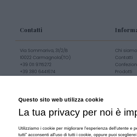
Contatti
Informa
Via Sommariva, 31/2/B
Chi siam
10022 Carmagnola(TO)
Contatti
+39 011 9715272
Confezion
+39 380 6441674
Prodotti
info@regalidigusto.it
Confezion
Privacy
Condizioni
Sitemap
Questo sito web utilizza cookie
La tua privacy per noi è im
Utilizziamo i cookie per migliorare l'esperienza dell'utente e pe
Copyright 2020© Regali Digusto è un marchio di Olio Be
tutti" acconsenti all'uso di tutti i cookie, oppure puoi scegliere