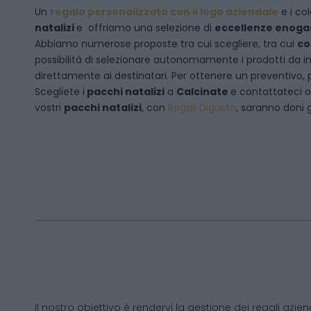
Un
regalo personalizzato con il logo aziendale
e i col
natalizi
e offriamo una selezione di
eccellenze enog
Abbiamo numerose proposte tra cui scegliere, tra cui
co
possibilità di selezionare autonomamente i prodotti da inse
direttamente ai destinatari. Per ottenere un preventivo, 
Scegliete i
pacchi natalizi
a
Calcinate
e
contattateci
o
vostri
pacchi natalizi
, con
Regali Digusto
, saranno doni g
Il nostro obiettivo è rendervi la gestione dei regali azien