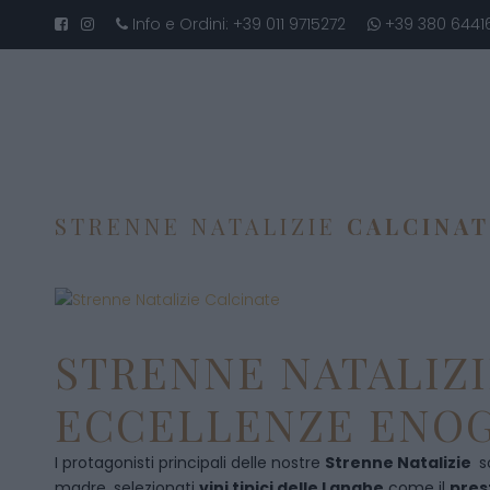
Info e Ordini:
+39 011 9715272
+39 380 6441
STRENNE NATALIZIE
CALCINA
STRENNE NATALIZI
ECCELLENZE ENOG
I protagonisti principali delle nostre
Strenne Natalizie
s
madre, selezionati
vini tipici delle Langhe
come il
pres