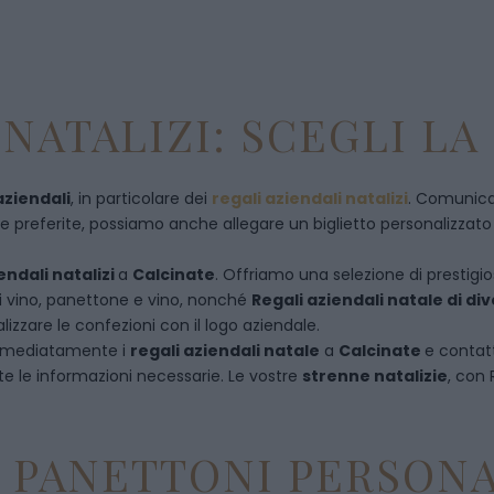
NATALIZI: SCEGLI LA
aziendali
, in particolare dei
regali aziendali natalizi
. Comunican
referite, possiamo anche allegare un biglietto personalizzato con
endali natalizi
a
Calcinate
. Offriamo una selezione di prestigio
di vino, panettone e vino, nonché
Regali aziendali natale di d
izzare le confezioni con il logo aziendale.
immediatamente i
regali aziendali natale
a
Calcinate
e
contat
te le informazioni necessarie. Le vostre
strenne natalizie
, con
E PANETTONI PERSONA