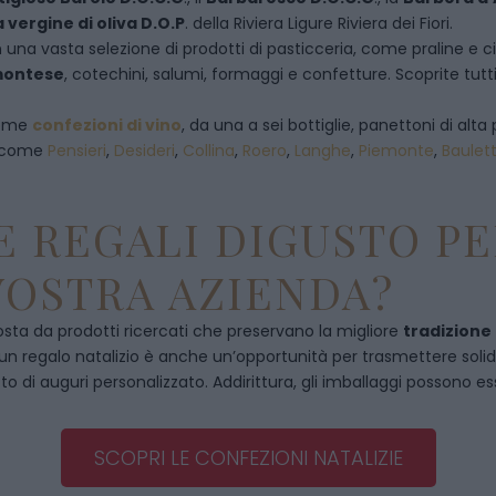
a vergine di oliva D.O.P
. della Riviera Ligure Riviera dei Fiori.
 una vasta selezione di prodotti di pasticceria, come praline e ciocc
emontese
, cotechini, salumi, formaggi e confetture. Scoprite tutti
 come
confezioni di vino
, da una a sei bottiglie, panettoni di alta 
, come
Pensieri
,
Desideri
,
Collina
,
Roero
,
Langhe
,
Piemonte
,
Baulet
 REGALI DIGUSTO PE
VOSTRA AZIENDA?
ta da prodotti ricercati che preservano la migliore
tradizione
, un regalo natalizio è anche un’opportunità per trasmettere solidità
to di auguri personalizzato. Addirittura, gli imballaggi possono es
SCOPRI LE CONFEZIONI NATALIZIE