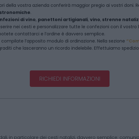
ori della vostra azienda conferirà maggior pregio ai vostri doni. R
astronomiche
.
nfezioni di vino
,
panettoni artigianali
,
vino
,
strenne nataliz
rire nei cesti e personalizzare tutte le confezioni con il vostro 
potete contattarci e l’ordine è davvero semplice.
 compilate l’apposito modulo di ordinazione. Nella sezione
“Com
raditi che lasceranno un ricordo indelebile. Effettuiamo spedizioni 
RICHIEDI INFORMAZIONI
dali, in particolare dei cesti natalizi, davvero semplice: comunic