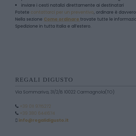
inviare i cesti natalizi direttamente ai destinatari
Potete
contattarci per un preventivo
, ordinare è davver
Nella sezione
Come ordinare
trovate tutte le informazion
Spedizione in tutta Italia e all’estero.
REGALI DIGUSTO
Via Sommariva, 31/2/B 10022 Carmagnola(TO)
+39 011 9715272
+39 380 6441674
info@regalidigusto.it