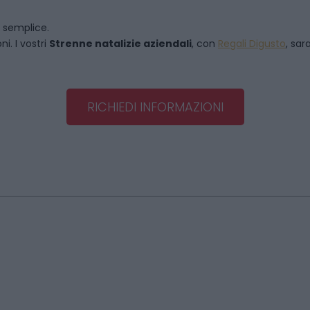
o semplice.
i. I vostri
Strenne natalizie aziendali
, con
Regali Digusto
, sar
RICHIEDI INFORMAZIONI