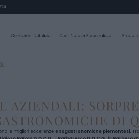
674
Confezioni Natalizie
Cesti Natalizi Personalizzati
Prodotti
TE
E AZIENDALI: SORPR
ASTRONOMICHE DI Q
ono le migliori eccellenze
enogastronomiche piemontesi
. Tr
tigioso Barolo D.O.C.G
., il
Barbaresco D.O.C.G
., la
Barbera d’