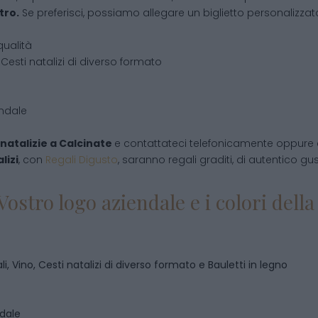
tro.
Se preferisci, possiamo allegare un biglietto personalizzato,
qualità
Cesti natalizi di diverso formato
endale
natalizie
a
Calcinate
e contattateci telefonicamente oppure 
lizi
, con
Regali Digusto
, saranno regali graditi, di autentico gu
Vostro logo aziendale e i colori del
i, Vino, Cesti natalizi di diverso formato e Bauletti in legno
ndale