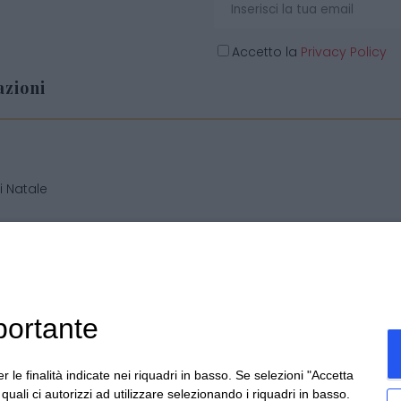
Accetto la
Privacy Policy
zioni
o
i Natale
i personalizzate
 generali di vendita
portante
r le finalità indicate nei riquadri in basso. Se selezioni "Accetta
cchis di Becchis Danilo - Via Sommariva, 31/2/B - 10022 Carma
i quali ci autorizzi ad utilizzare selezionando i riquadri in basso.