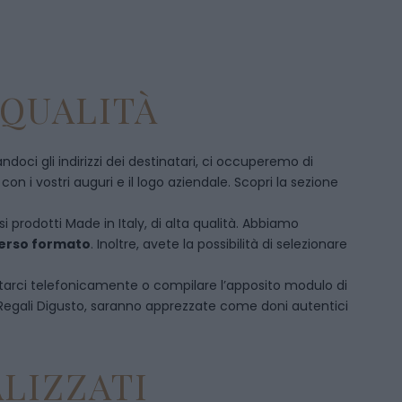
 QUALITÀ
doci gli indirizzi dei destinatari, ci occuperemo di
 i vostri auguri e il logo aziendale. Scopri la sezione
si prodotti Made in Italy, di alta qualità. Abbiamo
iverso formato
. Inoltre, avete la possibilità di selezionare
tarci telefonicamente
o c
ompilare l’apposito modulo di
 Regali Digusto, saranno apprezzate come doni autentici
LIZZATI