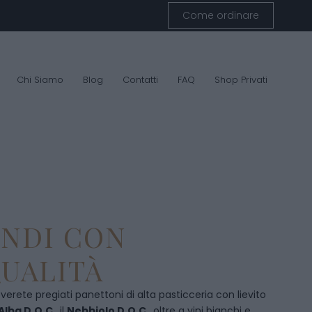
Come ordinare
Chi Siamo
Blog
Contatti
FAQ
Shop Privati
ENDI CON
UALITÀ
overete pregiati panettoni di alta pasticceria con lievito
Alba D.O.C
., il
Nebbiolo D.O.C
., oltre a vini bianchi e