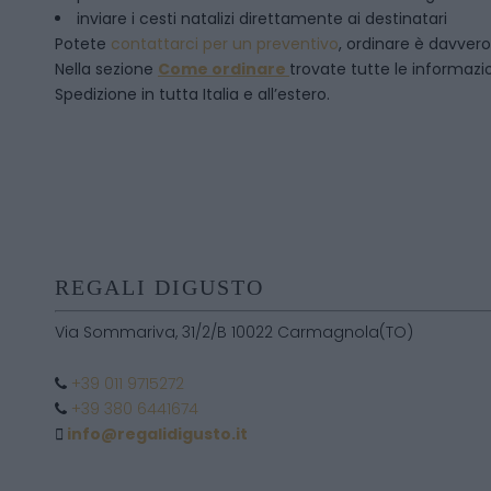
inviare i cesti natalizi direttamente ai destinatari
Potete
contattarci per un preventivo
, ordinare è davver
Nella sezione
Come ordinare
trovate tutte le informazion
Spedizione in tutta Italia e all’estero.
REGALI DIGUSTO
Via Sommariva, 31/2/B 10022 Carmagnola(TO)
+39 011 9715272
+39 380 6441674
info@regalidigusto.it