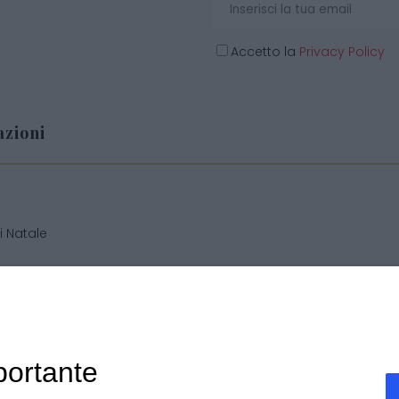
Accetto la
Privacy Policy
zioni
o
i Natale
i personalizzate
 generali di vendita
portante