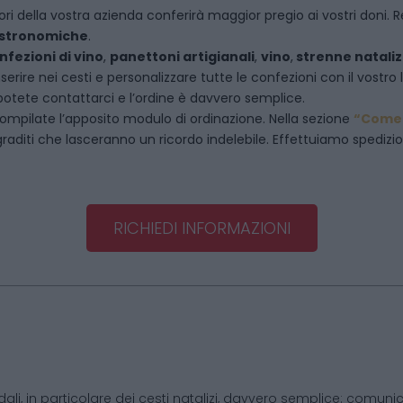
ori della vostra azienda conferirà maggior pregio ai vostri doni. R
astronomiche
.
nfezioni di vino
,
panettoni artigianali
,
vino
,
strenne nataliz
rire nei cesti e personalizzare tutte le confezioni con il vostro 
potete contattarci e l’ordine è davvero semplice.
ompilate l’apposito modulo di ordinazione. Nella sezione
“Come 
raditi che lasceranno un ricordo indelebile. Effettuiamo spedizioni 
RICHIEDI INFORMAZIONI
dali, in particolare dei cesti natalizi, davvero semplice: comunic