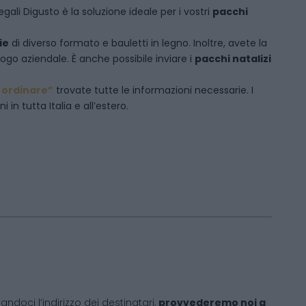
egali Digusto è la soluzione ideale per i vostri
pacchi
ie
di diverso formato e bauletti in legno. Inoltre, avete la
logo aziendale. È anche possibile inviare i
pacchi natalizi
ordinare”
trovate tutte le informazioni necessarie. I
in tutta Italia e all’estero.
andoci l’indirizzo dei destinatari,
provvederemo noi a