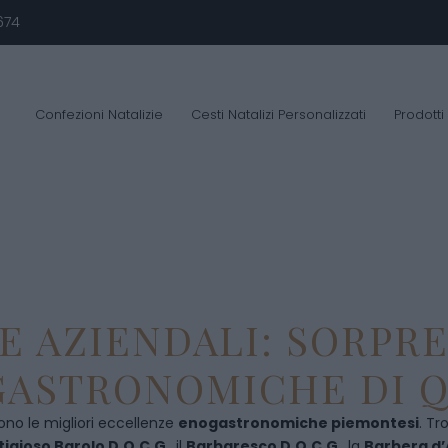
674
Confezioni Natalizie
Cesti Natalizi Personalizzati
Prodotti
E AZIENDALI: SORPR
ASTRONOMICHE DI Q
ono le migliori eccellenze
enogastronomiche piemontesi
. Tr
tigioso Barolo D.O.C.G
., il
Barbaresco D.O.C.G
., la
Barbera d’