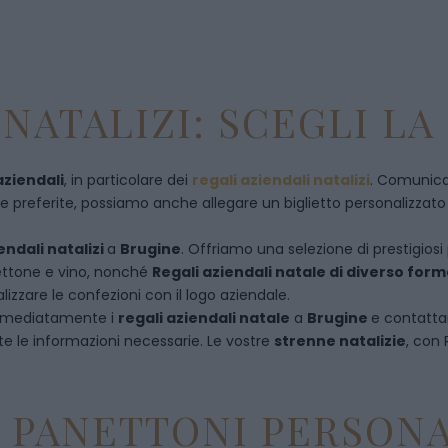
NATALIZI: SCEGLI LA
aziendali
, in particolare dei
regali aziendali natalizi
. Comunican
referite, possiamo anche allegare un biglietto personalizzato con
endali natalizi
a
Brugine
. Offriamo una selezione di prestigiosi
anettone e vino, nonché
Regali aziendali natale di diverso for
izzare le confezioni con il logo aziendale.
immediatamente i
regali aziendali natale
a
Brugine
e
contatta
te le informazioni necessarie. Le vostre
strenne natalizie
, con
E PANETTONI PERSONA