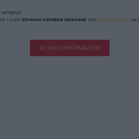
o semplice.
i. I vostri
Strenne natalizie aziendali
, con
Regali Digusto
, sar
RICHIEDI INFORMAZIONI