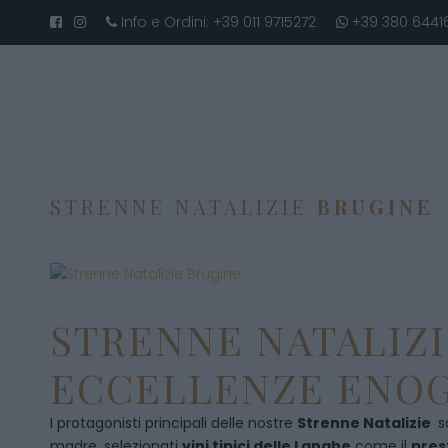
Info e Ordini:
+39 011 9715272
+39 380 6441
STRENNE NATALIZIE
BRUGINE
STRENNE NATALIZI
ECCELLENZE ENOG
I protagonisti principali delle nostre
Strenne Natalizie
s
madre, selezionati
vini tipici delle Langhe
come il
pres