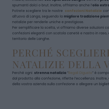
spumanti dolci o brut. Inoltre, offriamo anche l’
olio extr
Potrete scegliere tra le nostre
confezioni Natalizie
con
all’uovo di Langa, seguendo la
migliore tradizione pi
natalizie per renderle uniche e prestigiose.
Per semplificare la scelta, vi offriamo diverse soluzioni
confezioni eleganti con scatola canetè e nastro in raso
territorio delle Langhe.
PERCHÉ SCEGLIERE
NATALIZIE DELLA 
Perché ogni
strenna natalizia
“
Regali Digusto
”
è compos
dal prodotto alla confezione, riflette l’eccellenza. Inoltre
della vostra azienda sulla confezione o allegare un bigliet