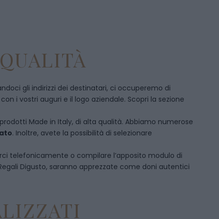
 QUALITÀ
doci gli indirizzi dei destinatari, ci occuperemo di
 i vostri auguri e il logo aziendale. Scopri la sezione
 prodotti Made in Italy, di alta qualità. Abbiamo numerose
mato
. Inoltre, avete la possibilità di selezionare
rci telefonicamente
o c
ompilare l’apposito modulo di
 Regali Digusto, saranno apprezzate come doni autentici
LIZZATI