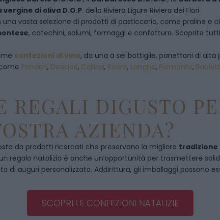
a vergine di oliva D.O.P
. della Riviera Ligure Riviera dei Fiori.
 una vasta selezione di prodotti di pasticceria, come praline e ciocc
emontese
, cotechini, salumi, formaggi e confetture. Scoprite tutti
 come
confezioni di vino
, da una a sei bottiglie, panettoni di alta 
, come
Pensieri
,
Desideri
,
Collina
,
Roero
,
Langhe
,
Piemonte
,
Baulet
 REGALI DIGUSTO PE
VOSTRA AZIENDA?
ta da prodotti ricercati che preservano la migliore
tradizione
, un regalo natalizio è anche un’opportunità per trasmettere solidità
to di auguri personalizzato. Addirittura, gli imballaggi possono es
SCOPRI LE CONFEZIONI NATALIZIE