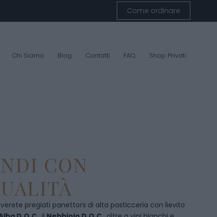
Come ordinare
Chi Siamo
Blog
Contatti
FAQ
Shop Privati
ENDI CON
UALITÀ
overete pregiati panettoni di alta pasticceria con lievito
Alba D.O.C
., il
Nebbiolo D.O.C
., oltre a vini bianchi e