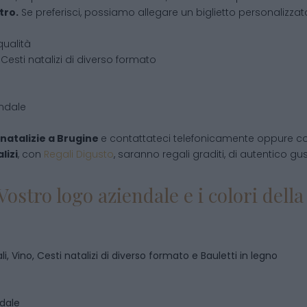
tro.
Se preferisci, possiamo allegare un biglietto personalizzato,
qualità
Cesti natalizi di diverso formato
endale
natalizie
a
Brugine
e contattateci telefonicamente oppure co
lizi
, con
Regali Digusto
, saranno regali graditi, di autentico gu
Vostro logo aziendale e i colori del
i, Vino, Cesti natalizi di diverso formato e Bauletti in legno
ndale