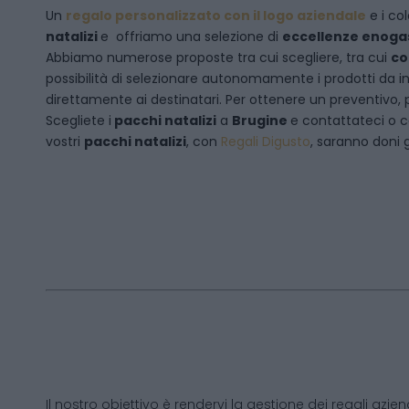
Un
regalo personalizzato con il logo aziendale
e i col
natalizi
e offriamo una selezione di
eccellenze enog
Abbiamo numerose proposte tra cui scegliere, tra cui
co
possibilità di selezionare autonomamente i prodotti da inse
direttamente ai destinatari. Per ottenere un preventivo, 
Scegliete i
pacchi natalizi
a
Brugine
e
contattateci
o c
vostri
pacchi natalizi
, con
Regali Digusto
, saranno doni g
Il nostro obiettivo è rendervi la gestione dei regali azien