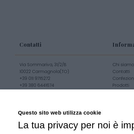
Contatti
Informa
Via Sommariva, 31/2/B
Chi siam
10022 Carmagnola(TO)
Contatti
+39 011 9715272
Confezion
+39 380 6441674
Prodotti
info@regalidigusto.it
Confezion
Privacy
Condizioni
Sitemap
Questo sito web utilizza cookie
La tua privacy per noi è im