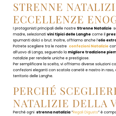
STRENNE NATALIZI
ECCELLENZE ENOG
I protagonisti principali delle nostre
Strenne Natalizie
s
madre, selezionati
vini tipici delle Langhe
come il
pres
spumanti dolci o brut. Inoltre, offriamo anche l’
olio extr
Potrete scegliere tra le nostre
confezioni Natalizie
con
all’uovo di Langa, seguendo la
migliore tradizione pi
natalizie per renderle uniche e prestigiose.
Per semplificare la scelta, vi offriamo diverse soluzioni
confezioni eleganti con scatola canetè e nastro in raso
territorio delle Langhe.
PERCHÉ SCEGLIERE
NATALIZIE DELLA 
Perché ogni
strenna natalizia
“
Regali Digusto
”
è compos