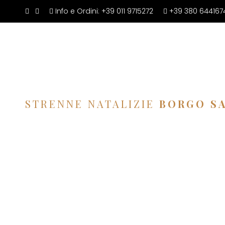
Info e Ordini:
+39 011 9715272
+39 380 644167
STRENNE NATALIZIE
BORGO S