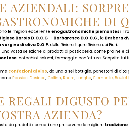
E AZIENDALI: SORPR
ASTRONOMICHE DI Q
ono le migliori eccellenze
enogastronomiche piemontesi
. Tr
tigioso Barolo D.O.C.G
., il
Barbaresco D.O.C.G
., la
Barbera d’
a vergine di oliva D.O.P
. della Riviera Ligure Riviera dei Fiori.
 una vasta selezione di prodotti di pasticceria, come praline e ciocc
emontese
, cotechini, salumi, formaggi e confetture. Scoprite tutti
 come
confezioni di vino
, da una a sei bottiglie, panettoni di alta 
, come
Pensieri
,
Desideri
,
Collina
,
Roero
,
Langhe
,
Piemonte
,
Baulet
 REGALI DIGUSTO PE
VOSTRA AZIENDA?
ta da prodotti ricercati che preservano la migliore
tradizione