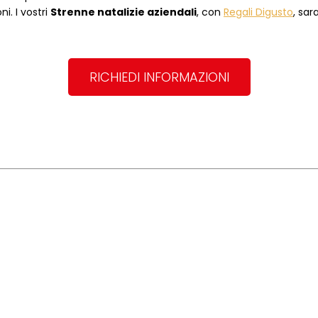
i. I vostri
Strenne natalizie aziendali
, con
Regali Digusto
, sar
RICHIEDI INFORMAZIONI