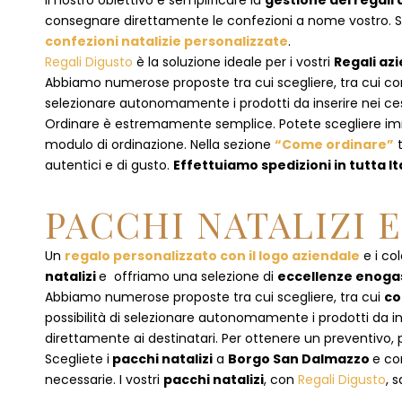
Il nostro obiettivo è semplificare la
gestione dei regali 
consegnare direttamente le confezioni a nome vostro. Se p
confezioni natalizie personalizzate
.
Regali Digusto
è la soluzione ideale per i vostri
Regali azi
Abbiamo numerose proposte tra cui scegliere, tra cui co
selezionare autonomamente i prodotti da inserire nei cest
Ordinare è estremamente semplice. Potete scegliere 
modulo di ordinazione
. Nella sezione
“Come ordinare”
t
autentici e di gusto.
Effettuiamo spedizioni in tutta It
PACCHI NATALIZI 
Un
regalo personalizzato con il logo aziendale
e i col
natalizi
e offriamo una selezione di
eccellenze enog
Abbiamo numerose proposte tra cui scegliere, tra cui
co
possibilità di selezionare autonomamente i prodotti da inse
direttamente ai destinatari. Per ottenere un preventivo, 
Scegliete i
pacchi natalizi
a
Borgo San Dalmazzo
e
co
necessarie. I vostri
pacchi natalizi
, con
Regali Digusto
, 