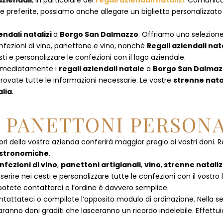
aziendali
, in particolare dei
regali aziendali natalizi
. Comunican
referite, possiamo anche allegare un biglietto personalizzato con
endali natalizi
a
Borgo San Dalmazzo
. Offriamo una selezione d
nfezioni di vino, panettone e vino, nonché
Regali aziendali nat
i e personalizzare le confezioni con il logo aziendale.
immediatamente i
regali aziendali natale
a
Borgo San Dalma
rovate tutte le informazioni necessarie. Le vostre
strenne nata
alia
.
E PANETTONI PERSONA
ori della vostra azienda conferirà maggior pregio ai vostri doni. R
astronomiche
.
nfezioni di vino
,
panettoni artigianali
,
vino
,
strenne nataliz
rire nei cesti e personalizzare tutte le confezioni con il vostro 
potete contattarci e l’ordine è davvero semplice.
ntattateci
o compilate l’apposito modulo di ordinazione. Nella s
saranno doni graditi che lasceranno un ricordo indelebile. Effettuia