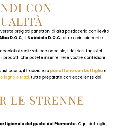
ENDI CON
UALITÀ
overete pregiati panettoni di alta pasticceria con lievito
Alba D.O.C
., il
Nebbiolo D.O.C
., oltre a vini bianchi e
olatini realizzati con nocciole, i deliziosi tagliolini
 i prodotti che potete inserire nelle vostre confezioni
pasticceria, il tradizionale
panettone con bottiglia
e
to legno e Maxi
, tutte preparate con eccellenze del
R LE STRENNE
 artigianale del gusto del Piemonte.
Ogni dettaglio,