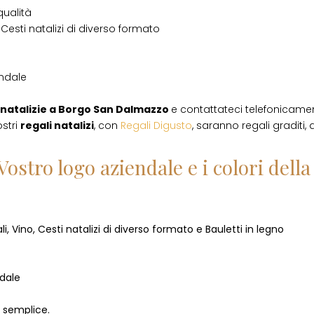
qualità
Cesti natalizi di diverso formato
endale
natalizie
a
Borgo San Dalmazzo
e contattateci telefonicame
ostri
regali natalizi
, con
Regali Digusto
, saranno regali graditi,
Vostro logo aziendale e i colori del
i, Vino, Cesti natalizi di diverso formato e Bauletti in legno
ndale
o semplice.