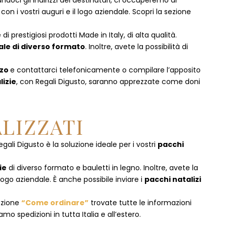
doci gli indirizzi dei destinatari, ci occuperemo di
 i vostri auguri e il logo aziendale. Scopri la sezione
i prestigiosi prodotti Made in Italy, di alta qualità.
ale di diverso formato
. Inoltre, avete la possibilità di
zzo
e
contattarci telefonicamente
o c
ompilare l’apposito
lizie
, con Regali Digusto, saranno apprezzate come doni
LIZZATI
egali Digusto è la soluzione ideale per i vostri
pacchi
ie
di diverso formato e bauletti in legno. Inoltre, avete la
logo aziendale. È anche possibile inviare i
pacchi natalizi
ezione
“Come ordinare”
trovate tutte le informazioni
mo spedizioni in tutta Italia e all’estero.