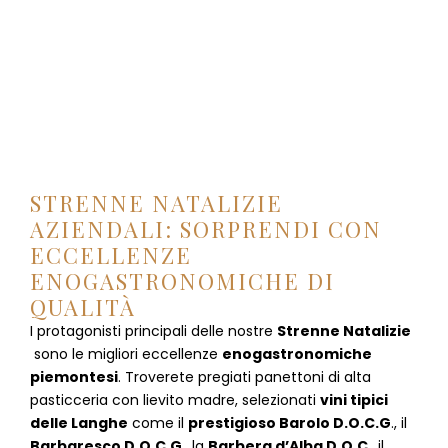
STRENNE NATALIZIE
AZIENDALI: SORPRENDI CON
ECCELLENZE
ENOGASTRONOMICHE DI
QUALITÀ
I protagonisti principali delle nostre
Strenne Natalizie
sono le migliori eccellenze
enogastronomiche
piemontesi
. Troverete pregiati panettoni di alta
pasticceria con lievito madre, selezionati
vini tipici
delle Langhe
come il
prestigioso Barolo D.O.C.G
., il
Barbaresco D.O.C.G
., la
Barbera d’Alba D.O.C
., il