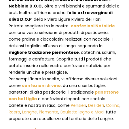
Nebbiolo D.O.C
., oltre a vini bianchi e spumanti dolci o
brut. Inoltre, offriamo anche l’
olio extra vergine di
oliva D.O.P
. della Riviera Ligure Riviera dei Fiori.
Potrete scegliere tra le nostre
confezioni Natalizie
con una vasta selezione di prodotti di pasticceria,
come praline e cioccolatini realizzati con nocciole, i
deliziosi tagliolini all’uovo di Langa, seguendo la
migliore tradizione piemontese
, cotechini, salumi,
formaggi e confetture. Scoprite tutti i prodotti che
potete inserire nelle vostre confezioni natalizie per
renderle uniche e prestigiose.
Per semplificare la scelta, vi offriamo diverse soluzioni
come
confezioni di vino
, da una a sei bottiglie,
panettoni di alta pasticceria, il tradizionale
panettone
con bottiglia
e confezioni eleganti con scatola
canetè e nastro in raso, come
Pensieri
,
Desideri
,
Collina
,
Roero
,
Langhe
,
Piemonte
,
Bauletto legno e Maxi
, tutte
preparate con eccellenze del territorio delle Langhe.