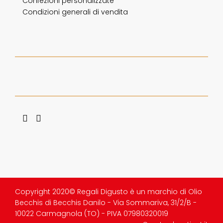
Confezioni personalizzate
Condizioni generali di vendita
Copyright 2020© Regali Digusto è un marchio di Olio
Becchis di Becchis Danilo - Via Sommariva, 31/2/B -
10022 Carmagnola (TO) - PIVA 07980320019