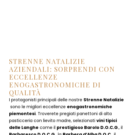
STRENNE NATALIZIE
AZIENDALI: SORPRENDI CON
ECCELLENZE
ENOGASTRONOMICHE DI
QUALITÀ
I protagonisti principali delle nostre
Strenne Natalizie
sono le migliori eccellenze
enogastronomiche
piemontesi
. Troverete pregiati panettoni di alta
pasticceria con lievito madre, selezionati
vini tipici
delle Langhe
come il
prestigioso Barolo D.O.C.G
., il
Barbaresco D.O.C.G
., la
Barbera d’Alba D.O.C
., il