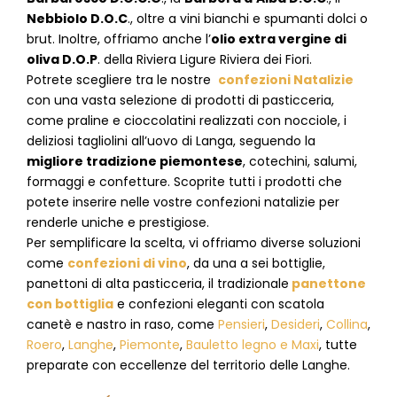
Nebbiolo D.O.C
., oltre a vini bianchi e spumanti dolci o
brut. Inoltre, offriamo anche l’
olio extra vergine di
oliva D.O.P
. della Riviera Ligure Riviera dei Fiori.
Potrete scegliere tra le nostre
confezioni Natalizie
con una vasta selezione di prodotti di pasticceria,
come praline e cioccolatini realizzati con nocciole, i
deliziosi tagliolini all’uovo di Langa, seguendo la
migliore tradizione piemontese
, cotechini, salumi,
formaggi e confetture. Scoprite tutti i prodotti che
potete inserire nelle vostre confezioni natalizie per
renderle uniche e prestigiose.
Per semplificare la scelta, vi offriamo diverse soluzioni
come
confezioni di vino
, da una a sei bottiglie,
panettoni di alta pasticceria, il tradizionale
panettone
con bottiglia
e confezioni eleganti con scatola
canetè e nastro in raso, come
Pensieri
,
Desideri
,
Collina
,
Roero
,
Langhe
,
Piemonte
,
Bauletto legno e Maxi
, tutte
preparate con eccellenze del territorio delle Langhe.