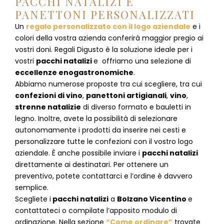
PACCHI NATALIZI E
PANETTONI PERSONALIZZATI
Un
regalo personalizzato con il logo aziendale
e i
colori della vostra azienda conferirà maggior pregio ai
vostri doni. Regali Digusto è la soluzione ideale per i
vostri
pacchi natalizi
e offriamo una selezione di
eccellenze enogastronomiche
.
Abbiamo numerose proposte tra cui scegliere, tra cui
confezioni di vino
,
panettoni artigianali
,
vino
,
strenne natalizie
di diverso formato e bauletti in
legno. Inoltre, avete la possibilità di selezionare
autonomamente i prodotti da inserire nei cesti e
personalizzare tutte le confezioni con il vostro logo
aziendale. È anche possibile inviare i
pacchi natalizi
direttamente ai destinatari. Per ottenere un
preventivo, potete contattarci e l’ordine è davvero
semplice.
Scegliete i
pacchi natalizi
a
Bolzano Vicentino
e
contattateci
o compilate l’apposito modulo di
ordinazione. Nella sezione
“Come ordinare”
trovate