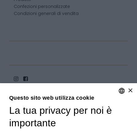
Confezioni personalizzate
Condizioni generali di vendita
×
Questo sito web utilizza cookie
La tua privacy per noi è
ENGLISH
ITALIAN
importante
Copyright 2020© Regali Digusto è un marchio di Olio
Becchis di Becchis Danilo - Via Sommariva, 31/2/B -