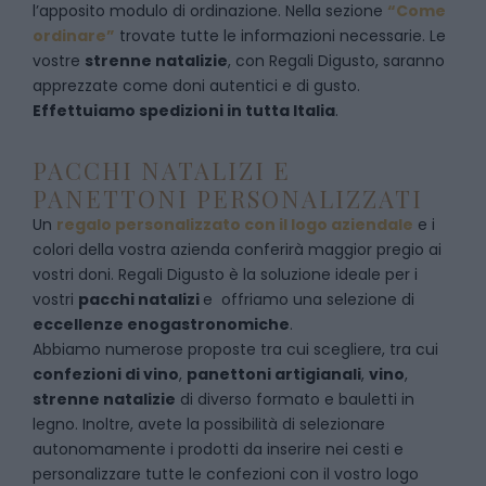
l’apposito modulo di ordinazione
. Nella sezione
“Come
ordinare”
trovate tutte le informazioni necessarie. Le
vostre
strenne natalizie
, con Regali Digusto, saranno
apprezzate come doni autentici e di gusto.
Effettuiamo spedizioni in tutta Italia
.
PACCHI NATALIZI E
PANETTONI PERSONALIZZATI
Un
regalo personalizzato con il logo aziendale
e i
colori della vostra azienda conferirà maggior pregio ai
vostri doni. Regali Digusto è la soluzione ideale per i
vostri
pacchi natalizi
e offriamo una selezione di
eccellenze enogastronomiche
.
Abbiamo numerose proposte tra cui scegliere, tra cui
confezioni di vino
,
panettoni artigianali
,
vino
,
strenne natalizie
di diverso formato e bauletti in
legno. Inoltre, avete la possibilità di selezionare
autonomamente i prodotti da inserire nei cesti e
personalizzare tutte le confezioni con il vostro logo