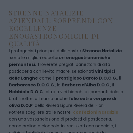
STRENNE NATALIZIE
AZIENDALI: SORPRENDI CON
ECCELLENZE
ENOGASTRONOMICHE DI
QUALITÀ
I protagonisti principali delle nostre
Strenne Natalizie
sono le migliori eccellenze
enogastronomiche
piemontesi
. Troverete pregiati panettoni di alta
pasticceria con lievito madre, selezionati
vini tipici
delle Langhe
come il
prestigioso Barolo D.O.C.G
., il
Barbaresco D.O.C.G
., la
Barbera d’Alba D.O.C
., il
Nebbiolo D.O.C
., oltre a vini bianchi e spumanti dolci o
brut. Inoltre, offriamo anche l’
olio extra vergine di
oliva D.O.P
. della Riviera Ligure Riviera dei Fiori.
Potrete scegliere tra le nostre
confezioni Natalizie
con una vasta selezione di prodotti di pasticceria,
come praline e cioccolatini realizzati con nocciole, i
deliziosi tagliolini all’uovo di Langa, seguendo la