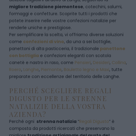
migliore tradizione piemontese
, cotechini, salumi,
formaggi e confetture. Scoprite tutti i prodotti che
potete inserire nelle vostre confezioni natalizie per
renderle uniche e prestigiose.
Per semplificare la scelta, vi offriamo diverse soluzioni
come
confezioni di vino
, da una a sei bottiglie,
panettoni di alta pasticceria, il tradizionale
panettone
con bottiglia
e confezioni eleganti con scatola
canetè e nastro in raso, come
Pensieri
,
Desideri
,
Collina
,
Roero
,
Langhe
,
Piemonte
,
Bauletto legno e Maxi
, tutte
preparate con eccellenze del territorio delle Langhe.
PERCHÉ SCEGLIERE REGALI
DIGUSTO PER LE STRENNE
NATALIZIE DELLA VOSTRA
AZIENDA?
Perché ogni
strenna natalizia
“
Regali Digusto
”
è
composta da prodotti ricercati che preservano la
migliore
tradizione artigianale del gusto del