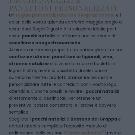
PACCHI NATALIZI E
PANETTONI PERSONALIZZATI
Un
regalo personalizzato con il logo aziendale
e i
colori della vostra azienda conferirà maggior pregio ai
vostri doni. Regali Digusto è la soluzione ideale per i
vostri
pacchi natalizi
e offriamo una selezione di
eccellenze enogastronomiche
.
Abbiamo numerose proposte tra cui scegliere, tra cui
confezioni di vino
,
panettoni artigianali
,
vino
,
strenne natalizie
di diverso formato e bauletti in
legno. Inoltre, avete la possibilità di selezionare
autonomamente i prodotti da inserire nei cesti e
personalizzare tutte le confezioni con il vostro logo
aziendale. È anche possibile inviare i
pacchi natalizi
direttamente ai destinatari. Per ottenere un
preventivo, potete contattarci e l’ordine è davvero
semplice.
Scegliete i
pacchi natalizi
a
Bassano del Grappa
e
contattateci
o compilate l’apposito modulo di
ordinazione. Nella sezione
“Come ordinare”
trovate