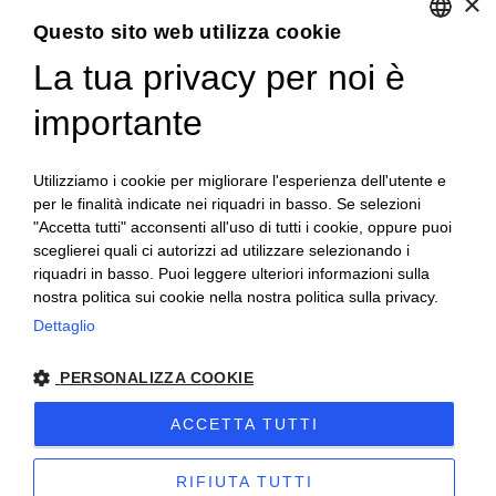
×
Condizioni generali di vendita
Questo sito web utilizza cookie
La tua privacy per noi è
ENGLISH
ITALIAN
importante
Utilizziamo i cookie per migliorare l'esperienza dell'utente e
per le finalità indicate nei riquadri in basso. Se selezioni
"Accetta tutti" acconsenti all'uso di tutti i cookie, oppure puoi
sceglierei quali ci autorizzi ad utilizzare selezionando i
riquadri in basso. Puoi leggere ulteriori informazioni sulla
nostra politica sui cookie nella nostra politica sulla privacy.
Dettaglio
PERSONALIZZA COOKIE
Copyright 2020© Regali Digusto è un marchio di Olio
ACCETTA TUTTI
Becchis di Becchis Danilo - Via Sommariva, 31/2/B -
10022 Carmagnola (TO) - PIVA 07980320019
RIFIUTA TUTTI