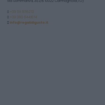
Via Sommariva, 31/2/B 10022 Carmagnola(TO)
+39 011 9715272
+39 380 6441674
info@regalidigusto.it