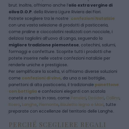
brut. Inoltre, offriamo anche l’
olio extra vergine di
oliva D.O.P
. della Riviera Ligure Riviera dei Fiori.
Potrete scegliere tra le nostre
confezioni Natalizie
con una vasta selezione di prodotti di pasticceria,
come praline e cioccolatini realizzati con nocciole, i
deliziosi tagliolini all’uovo di Langa, seguendo la
migliore tradizione piemontese
, cotechini, salumi,
formaggi e confetture. Scoprite tutti i prodotti che
potete inserire nelle vostre confezioni natalizie per
renderle uniche e prestigiose.
Per semplificare la scelta, vi offriamo diverse soluzioni
come
confezioni di vino
, da una a sei bottiglie,
panettoni di alta pasticceria, il tradizionale
panettone
con bottiglia
e confezioni eleganti con scatola
canetè e nastro in raso, come
Pensieri
,
Desideri
,
Collina
,
Roero
,
Langhe
,
Piemonte
,
Bauletto legno e Maxi
, tutte
preparate con eccellenze del territorio delle Langhe.
PERCHÉ SCEGLIERE REGALI