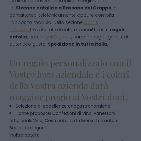
Ordinare è davvero semplice. Scegli subito
le
Strenne natalizie
a
Bassano del Grappa
e
contattateci telefonicamente oppure compila
l’apposito modulo. Nella sezione
Come
ordinare
trovate tutte le informazioni! I vostri
regali
natalizi
, con
Regali Digusto
, saranno regali graditi, di
autentico gusto.
Spedizione in tutta Italia
.
Un regalo personalizzato con il
Vostro logo aziendale e i colori
della Vostra azienda darà
maggior pregio ai Vostri doni.
Selezione di eccellenze enogastronomiche
Tante proposte: Confezioni di Vino, Panettoni
artigianali, Vino, Cesti natalizi di diverso formato e
Bauletti in legno
Inoltre potete: