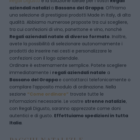
Regali Digusto
è la soluzione ideale per i vostri
Regali
aziendali natalizi
a
Bassano del Grappa
. Offriamo
una selezione di prestigiosi prodotti Made in Italy, di alta
qualità. Abbiamo numerose proposte tra cui scegliere,
tra cui confezioni di vino, panettone e vino, nonché
Regali aziendali natale di diverso formato
. Inoltre,
avete la possibilità di selezionare autonomamente i
prodotti da inserire nei cesti e personalizzare le
confezioni con il logo aziendale.
Ordinare è estremamente semplice. Potete scegliere
immediatamente i
regali aziendali natale
a
Bassano del Grappa
e
contattarci telefonicamente
o
c
ompilare l’apposito modulo di ordinazione
. Nella
sezione
“Come ordinare”
trovate tutte le
informazioni necessarie. Le vostre
strenne natalizie
,
con Regali Digusto, saranno apprezzate come doni
autentici e di gusto.
Effettuiamo spedizioni in tutta
Italia
.