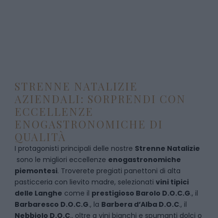
STRENNE NATALIZIE
AZIENDALI: SORPRENDI CON
ECCELLENZE
ENOGASTRONOMICHE DI
QUALITÀ
I protagonisti principali delle nostre
Strenne Natalizie
sono le migliori eccellenze
enogastronomiche
piemontesi
. Troverete pregiati panettoni di alta
pasticceria con lievito madre, selezionati
vini tipici
delle Langhe
come il
prestigioso Barolo D.O.C.G
., il
Barbaresco D.O.C.G
., la
Barbera d’Alba D.O.C
., il
Nebbiolo D.O.C
., oltre a vini bianchi e spumanti dolci o