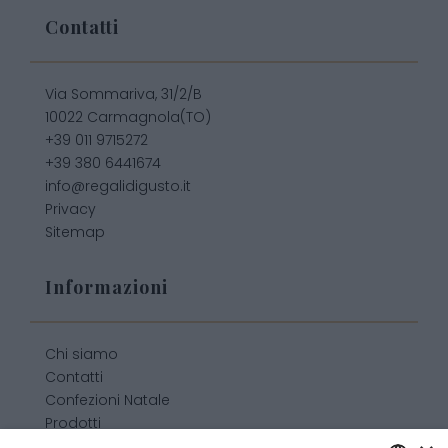
Contatti
Via Sommariva, 31/2/B
10022 Carmagnola(TO)
+39 011 9715272
+39 380 6441674
info@regalidigusto.it
Privacy
Sitemap
Informazioni
Chi siamo
Contatti
Confezioni Natale
Prodotti
Confezioni personalizzate