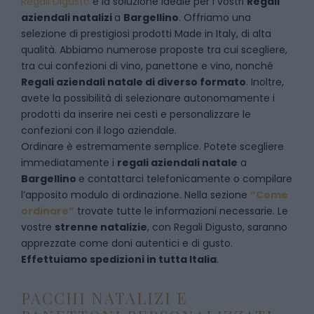
Regali Digusto
è la soluzione ideale per i vostri
Regali
aziendali natalizi
a
Bargellino
. Offriamo una
selezione di prestigiosi prodotti Made in Italy, di alta
qualità. Abbiamo numerose proposte tra cui scegliere,
tra cui confezioni di vino, panettone e vino, nonché
Regali aziendali natale di diverso formato
. Inoltre,
avete la possibilità di selezionare autonomamente i
prodotti da inserire nei cesti e personalizzare le
confezioni con il logo aziendale.
Ordinare è estremamente semplice. Potete scegliere
immediatamente i
regali aziendali natale
a
Bargellino
e
contattarci telefonicamente
o c
ompilare
l’apposito modulo di ordinazione
. Nella sezione
“Come
ordinare”
trovate tutte le informazioni necessarie. Le
vostre
strenne natalizie
, con Regali Digusto, saranno
apprezzate come doni autentici e di gusto.
Effettuiamo spedizioni in tutta Italia
.
PACCHI NATALIZI E