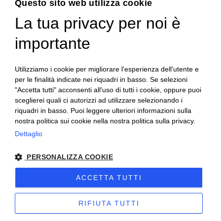
Questo sito web utilizza cookie
La tua privacy per noi è
ENGLISH
ITALIAN
importante
Utilizziamo i cookie per migliorare l'esperienza dell'utente e
per le finalità indicate nei riquadri in basso. Se selezioni
"Accetta tutti" acconsenti all'uso di tutti i cookie, oppure puoi
sceglierei quali ci autorizzi ad utilizzare selezionando i
riquadri in basso. Puoi leggere ulteriori informazioni sulla
nostra politica sui cookie nella nostra politica sulla privacy.
Dettaglio
PERSONALIZZA COOKIE
Copyright 2020© Regali Digusto è un marchio di Olio
ACCETTA TUTTI
Becchis di Becchis Danilo - Via Sommariva, 31/2/B -
10022 Carmagnola (TO) - PIVA 07980320019
RIFIUTA TUTTI
Creato da:
etinet.it