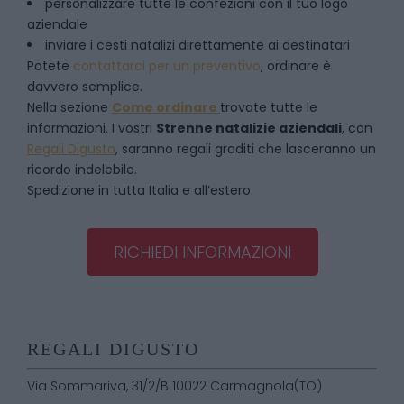
personalizzare tutte le confezioni con il tuo logo
aziendale
inviare i cesti natalizi direttamente ai destinatari
Potete
contattarci per un preventivo
, ordinare è
davvero semplice.
Nella sezione
Come ordinare
trovate tutte le
informazioni. I vostri
Strenne natalizie aziendali
, con
Regali Digusto
, saranno regali graditi che lasceranno un
ricordo indelebile.
Spedizione in tutta Italia e all’estero.
RICHIEDI INFORMAZIONI
REGALI DIGUSTO
Via Sommariva, 31/2/B 10022 Carmagnola(TO)