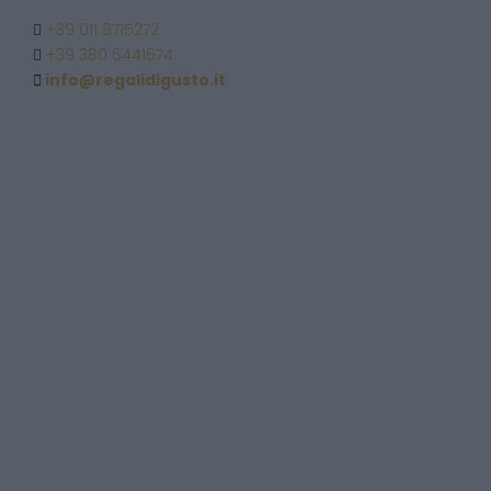
+39 011 9715272
+39 380 6441674
info@regalidigusto.it