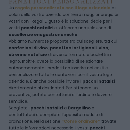
PANETTONI PERSONALIZZATI
Un
regalo personalizzato con il logo aziendale
e i
colori della vostra azienda conferirà maggior pregio ai
vostri doni. Regali Digusto è la soluzione ideale per i
vostri
pacchi natalizi
e offriamo una selezione di
eccellenze enogastronomiche
.
Abbiamo numerose proposte tra cui scegliere, tra cui
confezioni di vino
,
panettoni artigianali
,
vino
,
strenne natalizie
di diverso formato e bauletti in
legno. Inoltre, avete la possibilità di selezionare
autonomamente i prodotti da inserire nei cesti e
personalizzare tutte le confezioni con il vostro logo
aziendale. È anche possibile inviare i
pacchi natalizi
direttamente ai destinatari. Per ottenere un
preventivo, potete contattarci e l’ordine è davvero
semplice.
Scegliete i
pacchi natalizi
a
Bargellino
e
contattateci
o compilate l’apposito modulo di
ordinazione. Nella sezione
“Come ordinare”
trovate
tutte le informazioni necessarie. I vostri
pacchi