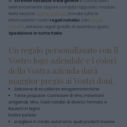
le
Strenne natalizie
a
Bargellino
e contattateci
telefonicamente oppure compila l’apposito modulo.
Nella sezione
Come ordinare
trovate tutte le
informazioni! I vostri
regali natalizi
, con
Regali
Digusto
, saranno regali graditi, di autentico gusto.
Spedizione in tutta Italia
.
Un regalo personalizzato con il
Vostro logo aziendale e i colori
della Vostra azienda darà
maggior pregio ai Vostri doni.
Selezione di eccellenze enogastronomiche
Tante proposte: Confezioni di Vino, Panettoni
artigianali, Vino, Cesti natalizi di diverso formato e
Bauletti in legno
Inoltre potete:
scegliere in modo autonomo quali prodotti inserire