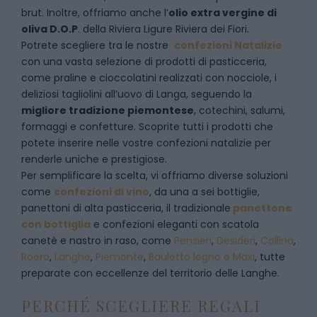
brut. Inoltre, offriamo anche l’
olio extra vergine di
oliva D.O.P
. della Riviera Ligure Riviera dei Fiori.
Potrete scegliere tra le nostre
confezioni Natalizie
con una vasta selezione di prodotti di pasticceria,
come praline e cioccolatini realizzati con nocciole, i
deliziosi tagliolini all’uovo di Langa, seguendo la
migliore tradizione piemontese
, cotechini, salumi,
formaggi e confetture. Scoprite tutti i prodotti che
potete inserire nelle vostre confezioni natalizie per
renderle uniche e prestigiose.
Per semplificare la scelta, vi offriamo diverse soluzioni
come
confezioni di vino
, da una a sei bottiglie,
panettoni di alta pasticceria, il tradizionale
panettone
con bottiglia
e confezioni eleganti con scatola
canetè e nastro in raso, come
Pensieri
,
Desideri
,
Collina
,
Roero
,
Langhe
,
Piemonte
,
Bauletto legno e Maxi
, tutte
preparate con eccellenze del territorio delle Langhe.
PERCHÉ SCEGLIERE REGALI