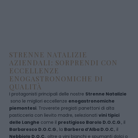
STRENNE NATALIZIE
AZIENDALI: SORPRENDI CON
ECCELLENZE
ENOGASTRONOMICHE DI
QUALITÀ
I protagonisti principali delle nostre
Strenne Natalizie
sono le migliori eccellenze
enogastronomiche
piemontesi
. Troverete pregiati panettoni di alta
pasticceria con lievito madre, selezionati
vini tipici
delle Langhe
come il
prestigioso Barolo D.O.C.G
., il
Barbaresco D.O.C.G
., la
Barbera d’Alba D.O.C
., il
Nebbiolo D.O.C
., oltre a vini bianchi e spumanti dolci o