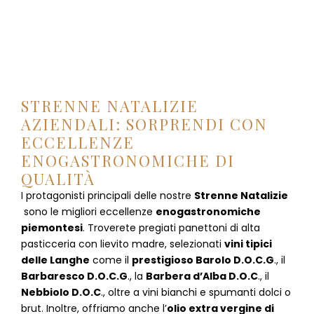
STRENNE NATALIZIE
AZIENDALI: SORPRENDI CON
ECCELLENZE
ENOGASTRONOMICHE DI
QUALITÀ
I protagonisti principali delle nostre
Strenne Natalizie
sono le migliori eccellenze
enogastronomiche
piemontesi
. Troverete pregiati panettoni di alta
pasticceria con lievito madre, selezionati
vini tipici
delle Langhe
come il
prestigioso Barolo D.O.C.G
., il
Barbaresco D.O.C.G
., la
Barbera d’Alba D.O.C
., il
Nebbiolo D.O.C
., oltre a vini bianchi e spumanti dolci o
brut. Inoltre, offriamo anche l’
olio extra vergine di