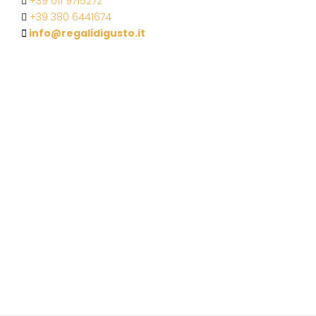
+39 011 9715272
+39 380 6441674
info@regalidigusto.it