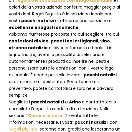
Un
regalo personalizzato con il logo aziendale
e i
colori della vostra azienda conferirà maggior pregio ai
vostri doni. Regali Digusto è la soluzione ideale per i
vostri
pacchi natalizi
e offriamo una selezione di
eccellenze enogastronomiche
.
Abbiamo numerose proposte tra cui scegliere, tra cui
confezioni di vino
,
panettoni artigianali
,
vino
,
strenne natalizie
di diverso formato e bauletti in
legno. Inoltre, avete la possibilità di selezionare
autonomamente i prodotti da inserire nei cesti e
personalizzare tutte le confezioni con il vostro logo
aziendale. È anche possibile inviare i
pacchi natalizi
direttamente ai destinatari. Per ottenere un
preventivo, potete contattarci e l’ordine è davvero
semplice.
Scegliete i
pacchi natalizi
a
Arino
e
contattateci
o
compilate l’apposito modulo di ordinazione. Nella
sezione
“Come ordinare”
trovate tutte le
informazioni necessarie. I vostri
pacchi natalizi
, con
Regali Digusto
, saranno doni graditi che lasceranno un