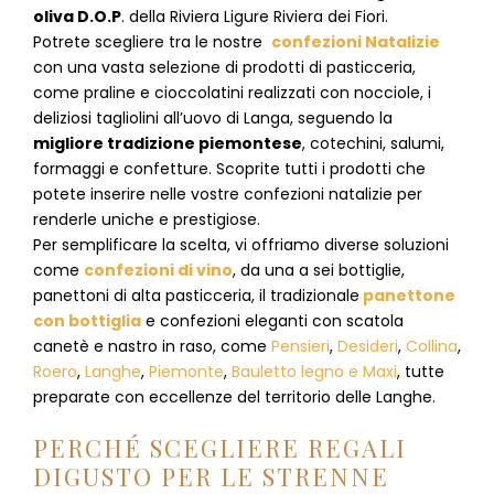
oliva D.O.P
. della Riviera Ligure Riviera dei Fiori.
Potrete scegliere tra le nostre
confezioni Natalizie
con una vasta selezione di prodotti di pasticceria,
come praline e cioccolatini realizzati con nocciole, i
deliziosi tagliolini all’uovo di Langa, seguendo la
migliore tradizione piemontese
, cotechini, salumi,
formaggi e confetture. Scoprite tutti i prodotti che
potete inserire nelle vostre confezioni natalizie per
renderle uniche e prestigiose.
Per semplificare la scelta, vi offriamo diverse soluzioni
come
confezioni di vino
, da una a sei bottiglie,
panettoni di alta pasticceria, il tradizionale
panettone
con bottiglia
e confezioni eleganti con scatola
canetè e nastro in raso, come
Pensieri
,
Desideri
,
Collina
,
Roero
,
Langhe
,
Piemonte
,
Bauletto legno e Maxi
, tutte
preparate con eccellenze del territorio delle Langhe.
PERCHÉ SCEGLIERE REGALI
DIGUSTO PER LE STRENNE