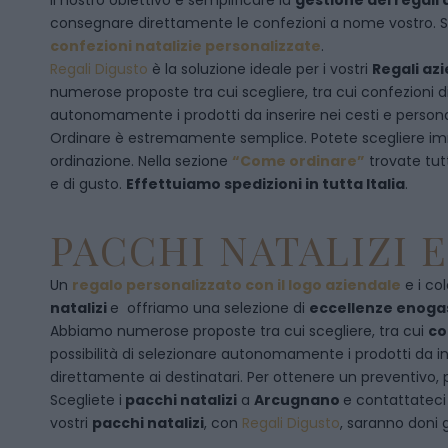
Il nostro obiettivo è semplificare la
gestione dei regali 
consegnare direttamente le confezioni a nome vostro. Se p
confezioni natalizie personalizzate
.
Regali Digusto
è la soluzione ideale per i vostri
Regali azi
numerose proposte tra cui scegliere, tra cui confezioni 
autonomamente i prodotti da inserire nei cesti e personal
Ordinare è estremamente semplice. Potete scegliere 
ordinazione
. Nella sezione
“Come ordinare”
trovate tut
e di gusto.
Effettuiamo spedizioni in tutta Italia
.
PACCHI NATALIZI 
Un
regalo personalizzato con il logo aziendale
e i col
natalizi
e offriamo una selezione di
eccellenze enog
Abbiamo numerose proposte tra cui scegliere, tra cui
co
possibilità di selezionare autonomamente i prodotti da inse
direttamente ai destinatari. Per ottenere un preventivo, 
Scegliete i
pacchi natalizi
a
Arcugnano
e
contattatec
vostri
pacchi natalizi
, con
Regali Digusto
, saranno doni g