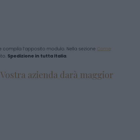
e compila l’apposito modulo. Nella sezione
Come
sto.
Spedizione in tutta Italia
.
la Vostra azienda darà maggior