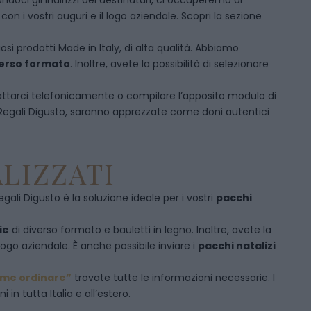
doci gli indirizzi dei destinatari, ci occuperemo di
 i vostri auguri e il logo aziendale. Scopri la sezione
osi prodotti Made in Italy, di alta qualità. Abbiamo
iverso formato
. Inoltre, avete la possibilità di selezionare
ttarci telefonicamente
o c
ompilare l’apposito modulo di
 Regali Digusto, saranno apprezzate come doni autentici
LIZZATI
egali Digusto è la soluzione ideale per i vostri
pacchi
ie
di diverso formato e bauletti in legno. Inoltre, avete la
logo aziendale. È anche possibile inviare i
pacchi natalizi
me ordinare”
trovate tutte le informazioni necessarie. I
in tutta Italia e all’estero.