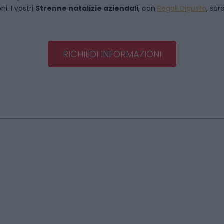
i. I vostri
Strenne natalizie aziendali
, con
Regali Digusto
, sar
RICHIEDI INFORMAZIONI