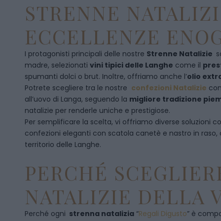
STRENNE NATALIZI
ECCELLENZE ENOG
I protagonisti principali delle nostre
Strenne Natalizie
s
madre, selezionati
vini tipici delle Langhe
come il
pres
spumanti dolci o brut. Inoltre, offriamo anche l’
olio extr
Potrete scegliere tra le nostre
confezioni Natalizie
con
all’uovo di Langa, seguendo la
migliore tradizione pi
natalizie per renderle uniche e prestigiose.
Per semplificare la scelta, vi offriamo diverse soluzioni
confezioni eleganti con scatola canetè e nastro in raso
territorio delle Langhe.
PERCHÉ SCEGLIERE
NATALIZIE DELLA 
Perché ogni
strenna natalizia
“
Regali Digusto
”
è compos