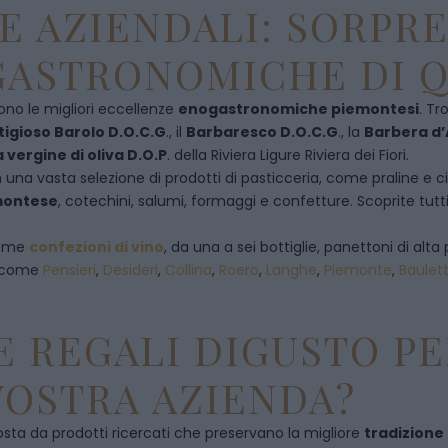
E AZIENDALI: SORPR
ASTRONOMICHE DI Q
ono le migliori eccellenze
enogastronomiche piemontesi
. Tr
tigioso Barolo D.O.C.G
., il
Barbaresco D.O.C.G
., la
Barbera d’
a vergine di oliva D.O.P
. della Riviera Ligure Riviera dei Fiori.
 una vasta selezione di prodotti di pasticceria, come praline e ciocc
emontese
, cotechini, salumi, formaggi e confetture. Scoprite tutti
 come
confezioni di vino
, da una a sei bottiglie, panettoni di alta 
, come
Pensieri
,
Desideri
,
Collina
,
Roero
,
Langhe
,
Piemonte
,
Baulet
 REGALI DIGUSTO PE
VOSTRA AZIENDA?
ta da prodotti ricercati che preservano la migliore
tradizione