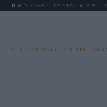
Info e Ordini:
+39 011 9715272
+39 380 6441
STRENNE NATALIZIE
ARCUGNA