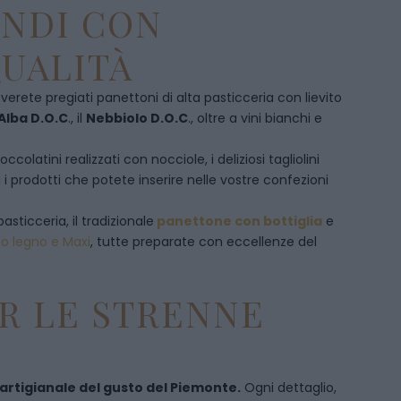
ENDI CON
UALITÀ
overete pregiati panettoni di alta pasticceria con lievito
Alba D.O.C
., il
Nebbiolo D.O.C
., oltre a vini bianchi e
olatini realizzati con nocciole, i deliziosi tagliolini
 i prodotti che potete inserire nelle vostre confezioni
pasticceria, il tradizionale
panettone con bottiglia
e
to legno e Maxi
, tutte preparate con eccellenze del
R LE STRENNE
 artigianale del gusto del Piemonte.
Ogni dettaglio,