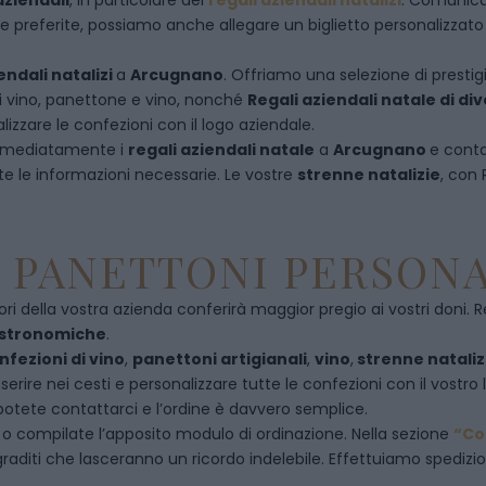
aziendali
, in particolare dei
regali aziendali natalizi
. Comunican
referite, possiamo anche allegare un biglietto personalizzato con
endali natalizi
a
Arcugnano
. Offriamo una selezione di prestigi
di vino, panettone e vino, nonché
Regali aziendali natale di d
izzare le confezioni con il logo aziendale.
immediatamente i
regali aziendali natale
a
Arcugnano
e
conta
te le informazioni necessarie. Le vostre
strenne natalizie
, con
E PANETTONI PERSONA
ori della vostra azienda conferirà maggior pregio ai vostri doni. R
astronomiche
.
nfezioni di vino
,
panettoni artigianali
,
vino
,
strenne nataliz
rire nei cesti e personalizzare tutte le confezioni con il vostro 
potete contattarci e l’ordine è davvero semplice.
i
o compilate l’apposito modulo di ordinazione. Nella sezione
“Co
raditi che lasceranno un ricordo indelebile. Effettuiamo spedizioni 