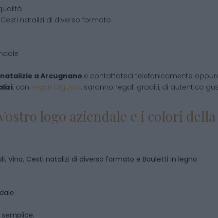
qualità
Cesti natalizi di diverso formato
endale
natalizie
a
Arcugnano
e contattateci telefonicamente oppur
lizi
, con
Regali Digusto
, saranno regali graditi, di autentico gu
Vostro logo aziendale e i colori del
i, Vino, Cesti natalizi di diverso formato e Bauletti in legno
ndale
o semplice.