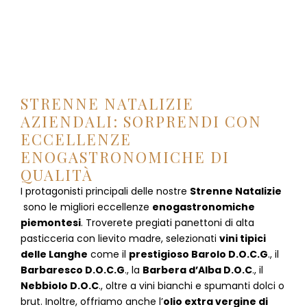
STRENNE NATALIZIE
AZIENDALI: SORPRENDI CON
ECCELLENZE
ENOGASTRONOMICHE DI
QUALITÀ
I protagonisti principali delle nostre
Strenne Natalizie
sono le migliori eccellenze
enogastronomiche
piemontesi
. Troverete pregiati panettoni di alta
pasticceria con lievito madre, selezionati
vini tipici
delle Langhe
come il
prestigioso Barolo D.O.C.G
., il
Barbaresco D.O.C.G
., la
Barbera d’Alba D.O.C
., il
Nebbiolo D.O.C
., oltre a vini bianchi e spumanti dolci o
brut. Inoltre, offriamo anche l’
olio extra vergine di