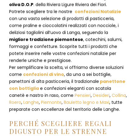
oliva D.O.P
. della Riviera Ligure Riviera dei Fiori.
Potrete scegliere tra le nostre
confezioni Natalizie
con una vasta selezione di prodotti di pasticceria,
come praline e cioccolatini realizzati con nocciole, i
deliziosi tagliolini all’uovo di Langa, seguendo la
migliore tradizione piemontese
, cotechini, salumi,
formaggi e confetture. Scoprite tutti i prodotti che
potete inserire nelle vostre confezioni natalizie per
renderle uniche e prestigiose.
Per semplificare la scelta, vi offriamo diverse soluzioni
come
confezioni di vino
, da una a sei bottiglie,
panettoni di alta pasticceria, il tradizionale
panettone
con bottiglia
e confezioni eleganti con scatola
canetè e nastro in raso, come
Pensieri
,
Desideri
,
Collina
,
Roero
,
Langhe
,
Piemonte
,
Bauletto legno e Maxi
, tutte
preparate con eccellenze del territorio delle Langhe.
PERCHÉ SCEGLIERE REGALI
DIGUSTO PER LE STRENNE