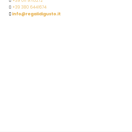
+39 011 9715272
+39 380 6441674
info@regalidigusto.it