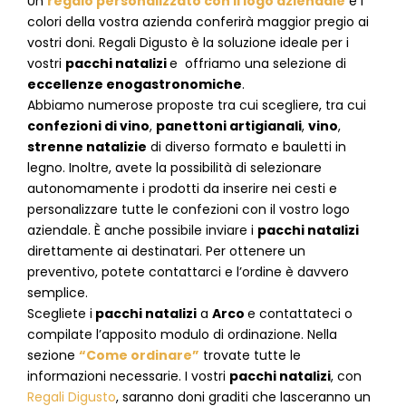
Un
regalo personalizzato con il logo aziendale
e i
colori della vostra azienda conferirà maggior pregio ai
vostri doni. Regali Digusto è la soluzione ideale per i
vostri
pacchi natalizi
e offriamo una selezione di
eccellenze enogastronomiche
.
Abbiamo numerose proposte tra cui scegliere, tra cui
confezioni di vino
,
panettoni artigianali
,
vino
,
strenne natalizie
di diverso formato e bauletti in
legno. Inoltre, avete la possibilità di selezionare
autonomamente i prodotti da inserire nei cesti e
personalizzare tutte le confezioni con il vostro logo
aziendale. È anche possibile inviare i
pacchi natalizi
direttamente ai destinatari. Per ottenere un
preventivo, potete contattarci e l’ordine è davvero
semplice.
Scegliete i
pacchi natalizi
a
Arco
e
contattateci
o
compilate l’apposito modulo di ordinazione. Nella
sezione
“Come ordinare”
trovate tutte le
informazioni necessarie. I vostri
pacchi natalizi
, con
Regali Digusto
, saranno doni graditi che lasceranno un