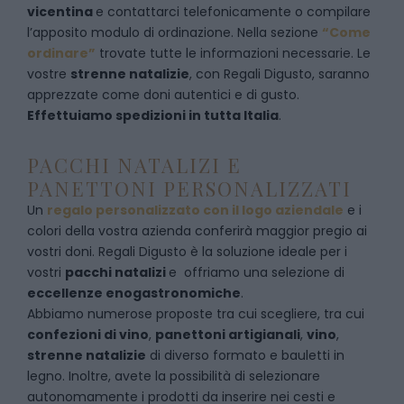
vicentina
e
contattarci telefonicamente
o c
ompilare
l’apposito modulo di ordinazione
. Nella sezione
“Come
ordinare”
trovate tutte le informazioni necessarie. Le
vostre
strenne natalizie
, con Regali Digusto, saranno
apprezzate come doni autentici e di gusto.
Effettuiamo spedizioni in tutta Italia
.
PACCHI NATALIZI E
PANETTONI PERSONALIZZATI
Un
regalo personalizzato con il logo aziendale
e i
colori della vostra azienda conferirà maggior pregio ai
vostri doni. Regali Digusto è la soluzione ideale per i
vostri
pacchi natalizi
e offriamo una selezione di
eccellenze enogastronomiche
.
Abbiamo numerose proposte tra cui scegliere, tra cui
confezioni di vino
,
panettoni artigianali
,
vino
,
strenne natalizie
di diverso formato e bauletti in
legno. Inoltre, avete la possibilità di selezionare
autonomamente i prodotti da inserire nei cesti e