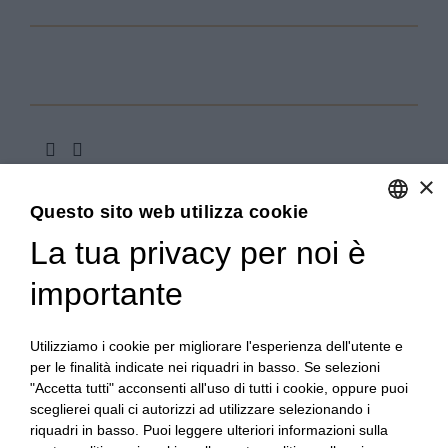
×
Questo sito web utilizza cookie
La tua privacy per noi è
ENGLISH
ITALIAN
importante
Copyright 2020© Regali Digusto è un marchio di Olio
Becchis di Becchis Danilo - Via Sommariva, 31/2/B -
10022 Carmagnola (TO) - PIVA 07980320019
Utilizziamo i cookie per migliorare l'esperienza dell'utente e
Creato da:
etinet.it
per le finalità indicate nei riquadri in basso. Se selezioni
"Accetta tutti" acconsenti all'uso di tutti i cookie, oppure puoi
sceglierei quali ci autorizzi ad utilizzare selezionando i
riquadri in basso. Puoi leggere ulteriori informazioni sulla