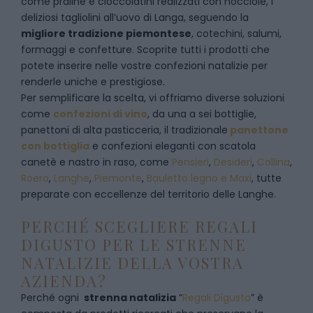
come praline e cioccolatini realizzati con nocciole, i
deliziosi tagliolini all’uovo di Langa, seguendo la
migliore tradizione piemontese
, cotechini, salumi,
formaggi e confetture. Scoprite tutti i prodotti che
potete inserire nelle vostre confezioni natalizie per
renderle uniche e prestigiose.
Per semplificare la scelta, vi offriamo diverse soluzioni
come
confezioni di vino
, da una a sei bottiglie,
panettoni di alta pasticceria, il tradizionale
panettone
con bottiglia
e confezioni eleganti con scatola
canetè e nastro in raso, come
Pensieri
,
Desideri
,
Collina
,
Roero
,
Langhe
,
Piemonte
,
Bauletto legno e Maxi
, tutte
preparate con eccellenze del territorio delle Langhe.
PERCHÉ SCEGLIERE REGALI
DIGUSTO PER LE STRENNE
NATALIZIE DELLA VOSTRA
AZIENDA?
Perché ogni
strenna natalizia
“
Regali Digusto
”
è