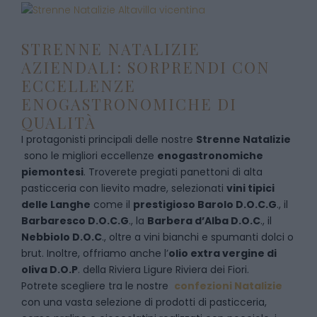
STRENNE NATALIZIE
AZIENDALI: SORPRENDI CON
ECCELLENZE
ENOGASTRONOMICHE DI
QUALITÀ
I protagonisti principali delle nostre
Strenne Natalizie
sono le migliori eccellenze
enogastronomiche
piemontesi
. Troverete pregiati panettoni di alta
pasticceria con lievito madre, selezionati
vini tipici
delle Langhe
come il
prestigioso Barolo D.O.C.G
., il
Barbaresco D.O.C.G
., la
Barbera d’Alba D.O.C
., il
Nebbiolo D.O.C
., oltre a vini bianchi e spumanti dolci o
brut. Inoltre, offriamo anche l’
olio extra vergine di
oliva D.O.P
. della Riviera Ligure Riviera dei Fiori.
Potrete scegliere tra le nostre
confezioni Natalizie
con una vasta selezione di prodotti di pasticceria,