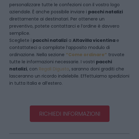
personalizzare tutte le confezioni con il vostro logo
aziendale. È anche possibile inviare i
pacchi natalizi
direttamente ai destinatari. Per ottenere un
preventivo, potete contattarci e l’ordine è davvero
semplice.
Scegliete i
pacchi natalizi
a
Altavilla vicentina
e
contattateci
o compilate l’apposito modulo di
ordinazione. Nella sezione
“Come ordinare”
trovate
tutte le informazioni necessarie. I vostri
pacchi
natalizi
, con
Regali Digusto
, saranno doni graditi che
lasceranno un ricordo indelebile. Effettuiamo spedizioni
in tutta Italia e all’estero.
RICHIEDI INFORMAZIONI