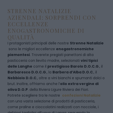
STRENNE NATALIZIE
AZIENDALI: SORPRENDI CON
ECCELLENZE
ENOGASTRONOMICHE DI
QUALITÀ
I protagonisti principali delle nostre
Strenne Natalizie
sono le migliori eccellenze
enogastronomiche
piemontesi
. Troverete pregiati panettoni di alta
pasticceria con lievito madre, selezionati
vini tipici
delle Langhe
come il
prestigioso Barolo D.O.C.G
., il
Barbaresco D.O.C.G
., la
Barbera d’Alba D.O.C
., il
Nebbiolo D.O.C
., oltre a vini bianchi e spumanti dolci o
brut. Inoltre, offriamo anche l’
olio extra vergine di
oliva D.O.P
. della Riviera Ligure Riviera dei Fiori.
Potrete scegliere tra le nostre
confezioni Natalizie
con una vasta selezione di prodotti di pasticceria,
come praline e cioccolatini realizzati con nocciole, i
deliziosi tagliolini all’uovo di Langa, seguendo la