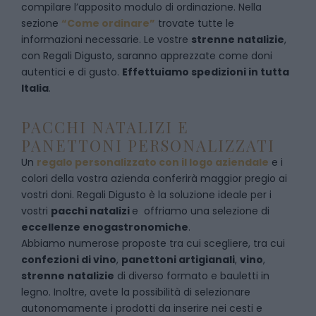
c
ompilare l’apposito modulo di ordinazione
. Nella
sezione
“Come ordinare”
trovate tutte le
informazioni necessarie. Le vostre
strenne natalizie
,
con Regali Digusto, saranno apprezzate come doni
autentici e di gusto.
Effettuiamo spedizioni in tutta
Italia
.
PACCHI NATALIZI E
PANETTONI PERSONALIZZATI
Un
regalo personalizzato con il logo aziendale
e i
colori della vostra azienda conferirà maggior pregio ai
vostri doni. Regali Digusto è la soluzione ideale per i
vostri
pacchi natalizi
e offriamo una selezione di
eccellenze enogastronomiche
.
Abbiamo numerose proposte tra cui scegliere, tra cui
confezioni di vino
,
panettoni artigianali
,
vino
,
strenne natalizie
di diverso formato e bauletti in
legno. Inoltre, avete la possibilità di selezionare
autonomamente i prodotti da inserire nei cesti e