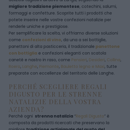
migliore tradizione piemontese
, cotechini, salumi,
formaggi e confetture. Scoprite tutti i prodotti che
potete inserire nelle vostre confezioni natalizie per
renderle uniche e prestigiose.
Per semplificare la scelta, vi offriamo diverse soluzioni
come
confezioni di vino
, da una a sei bottiglie,
panettoni di alta pasticceria, il tradizionale
panettone
con bottiglia
e confezioni eleganti con scatola
canetè e nastro in raso, come
Pensieri
,
Desideri
,
Collina
,
Roero
,
Langhe
,
Piemonte
,
Bauletto legno e Maxi
, tutte
preparate con eccellenze del territorio delle Langhe.
PERCHÉ SCEGLIERE REGALI
DIGUSTO PER LE STRENNE
NATALIZIE DELLA VOSTRA
AZIENDA?
Perché ogni
strenna natalizia
“
Regali Digusto
”
è
composta da prodotti ricercati che preservano la
migliore
tradizione artigianale del gusto del