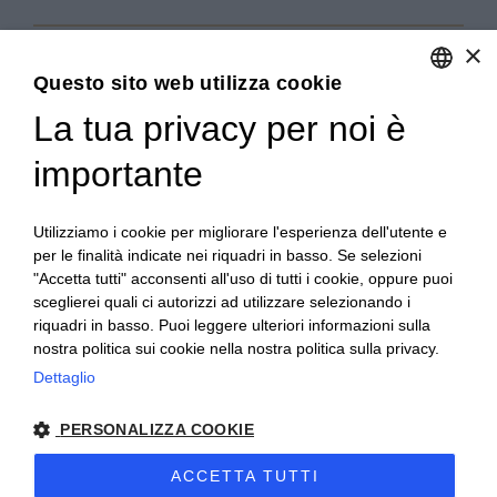
×
Questo sito web utilizza cookie
La tua privacy per noi è
ENGLISH
ITALIAN
importante
Utilizziamo i cookie per migliorare l'esperienza dell'utente e
per le finalità indicate nei riquadri in basso. Se selezioni
"Accetta tutti" acconsenti all'uso di tutti i cookie, oppure puoi
sceglierei quali ci autorizzi ad utilizzare selezionando i
Copyright 2020© Regali Digusto è un marchio di Olio
riquadri in basso. Puoi leggere ulteriori informazioni sulla
Becchis di Becchis Danilo - Via Sommariva, 31/2/B -
nostra politica sui cookie nella nostra politica sulla privacy.
10022 Carmagnola (TO) - PIVA 07980320019
Dettaglio
Creato da:
etinet.it
PERSONALIZZA COOKIE
ACCETTA TUTTI