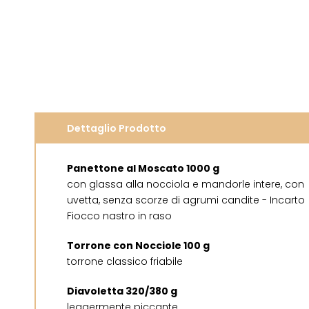
Dettaglio Prodotto
Panettone al Moscato 1000 g
con glassa alla nocciola e mandorle intere, con
uvetta, senza scorze di agrumi candite - Incarto
Fiocco nastro in raso
Torrone con Nocciole 100 g
torrone classico friabile
Diavoletta 320/380 g
leggermente piccante