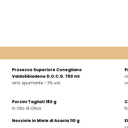
Prosecco Superiore Conegliano
P
Valdobbiadene D.O.C.G. 750 ml
c
vino spumante - 11% vol.
c
Porcini Tagliati 180 g
C
in Olio di Oliva
f
Nocciole in Miele di Acacia 110 g
E
c