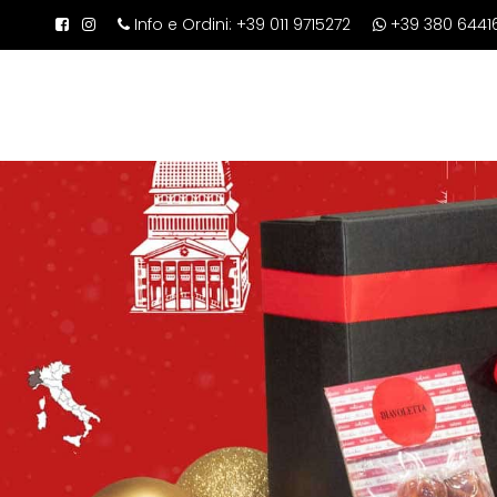
Info e Ordini:
+39 011 9715272
+39 380 6441