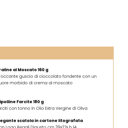
raline al Moscato 160 g
roccante guscio di cioccolato fondente con un
uore morbido di crema al moscato
ipolline Farcite 180 g
arciti con tonno in Olio Extra Vergine di Oliva
legante scatola in cartone litografata
on Logo Regali Digusto cm 39x27x h 14