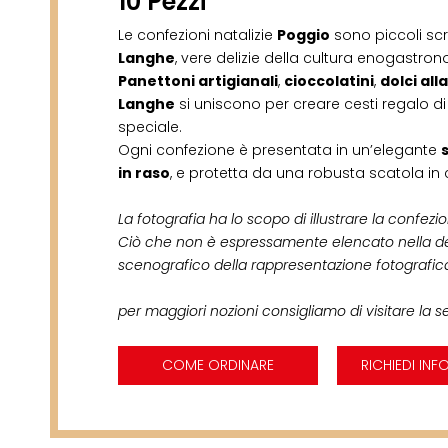
10 Pezzi
Le confezioni natalizie
Poggio
sono piccoli scr
Langhe
, vere delizie della cultura enogastron
Panettoni artigianali
,
cioccolatini
,
dolci all
Langhe
si uniscono per creare cesti regalo di
speciale.
Ogni confezione è presentata in un’elegante
in raso
, e protetta da una robusta scatola in
La fotografia ha lo scopo di illustrare la confezi
Ciò che non è espressamente elencato nella d
scenografico della rappresentazione fotografic
per maggiori nozioni consigliamo di visitare la 
COME ORDINARE
RICHIEDI INF