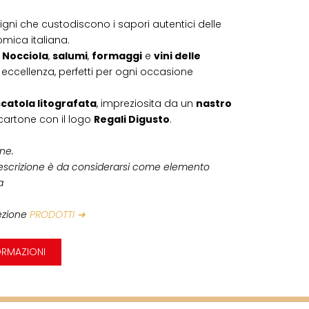
igni che custodiscono i sapori autentici delle
omica italiana.
a Nocciola
,
salumi
,
formaggi
e
vini delle
 eccellenza, perfetti per ogni occasione
scatola litografata
, impreziosita da un
nastro
 cartone con il logo
Regali Digusto
.
one.
escrizione è da considerarsi come elemento
a
sezione
PRODOTTI ➜
ORMAZIONI