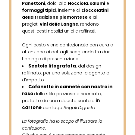
Panettoni
, dolci alla
Nocciola
,
salumi
e
formaggi tipici
, insieme ai
cioccolatini
della tradizione piemontese
e ai
pregiati
vini delle Langhe
, rendono
questi cesti natalizi unici e raffinati.
Ogni cesto viene confezionato con cura e
attenzione ai dettagli, scegliendo tra due
tipologie di presentazione:
Scatola litografata
, dal design
raffinato, per una soluzione elegante e
d’impatto
Cofanetto in canneté con nastro in
raso
dallo stile prezioso e ricercato,
protetto da una robusta scatola
in
cartone
con logo
Regali Digusto
La fotografia ha lo scopo di illustrare la
confezione.