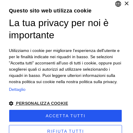
×
Confezioni personalizzate
Condizioni generali di vendita
Questo sito web utilizza cookie
La tua privacy per noi è
ENGLISH
ITALIAN
importante
Utilizziamo i cookie per migliorare l'esperienza dell'utente e
per le finalità indicate nei riquadri in basso. Se selezioni
"Accetta tutti" acconsenti all'uso di tutti i cookie, oppure puoi
sceglierei quali ci autorizzi ad utilizzare selezionando i
riquadri in basso. Puoi leggere ulteriori informazioni sulla
nostra politica sui cookie nella nostra politica sulla privacy.
Dettaglio
PERSONALIZZA COOKIE
Copyright 2020© Regali Digusto è un marchio di Olio
ACCETTA TUTTI
Becchis di Becchis Danilo - Via Sommariva, 31/2/B -
10022 Carmagnola (TO) - PIVA 07980320019
RIFIUTA TUTTI