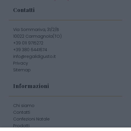
Contatti
Via Sommariva, 31/2/B
10022 Carmagnola(TO)
+39 011 9715272
+39 380 6441674
info@regalidigusto.it
Privacy
Sitemap
Informazioni
Chi siamo
Contatti
Confezioni Natale
Prodotti