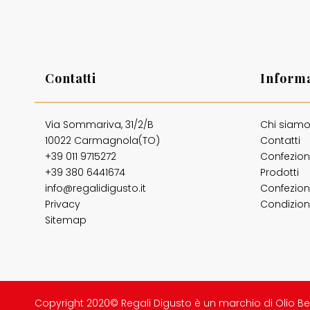
Contatti
Informa
Via Sommariva, 31/2/B
Chi siam
10022 Carmagnola(TO)
Contatti
+39 011 9715272
Confezion
+39 380 6441674
Prodotti
info@regalidigusto.it
Confezion
Privacy
Condizioni
Sitemap
Copyright 2020© Regali Digusto è un marchio di Olio Be