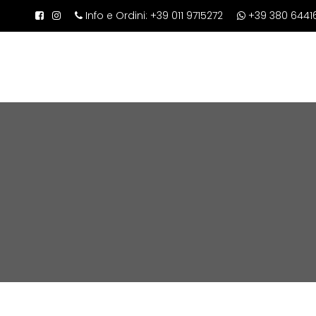
Info e Ordini:
+39 011 9715272
+39 380 6441