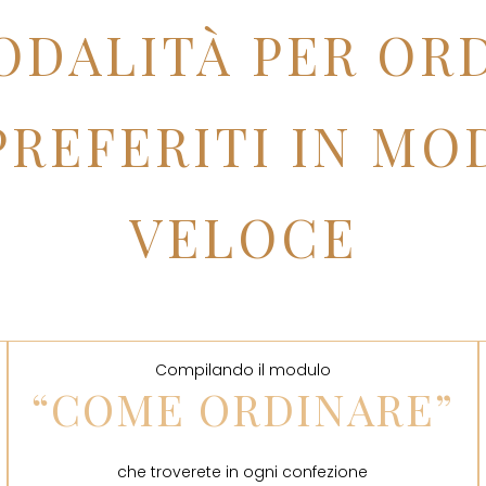
ODALITÀ PER ORD
REFERITI IN MO
VELOCE
Compilando il modulo
“COME ORDINARE”
che troverete in ogni confezione