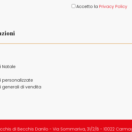
Accetto la
Privacy Policy
zioni
o
i Natale
i personalizzate
 generali di vendita
cchis di Becchis Danilo - Via Sommariva, 31/2/B - 10022 Carma