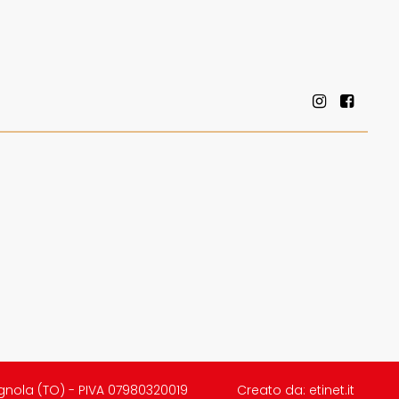
gnola (TO) - PIVA 07980320019
Creato da:
etinet.it