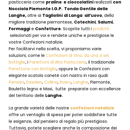
pasticceria come
praline e cioccolatini
realizzati
con
Nocciola Piemonte I.G.P. Tonda Gentile delle
Langhe,
oltre ai
Tagliolini
di Langa
all’uovo
, della
migliore tradizione piemontese,
Cotechini
,
Salumi
,
Formaggi
e
Confetture
. Scoprite tutti i
prodotti
selezionati per voi e rendete uniche e prestigiose le
vostre Confezioni natalizie.
Per facilitarvi nella scelta, vi proponiamo varie
soluzioni, come le
Confezioni di
Vino, da una a sei
bottiglie
,
i
Panettoni di Alta Pasticceria
, il tradizionale
Panettone con Bottiglia
,
oppure le Confezioni con
elegante scatola canetè con nastro in raso quali:
Pensieri
,
Desideri
,
Collina
,
Roero
,
Langhe
, Piemonte,
Bauletto legno e Maxi, tutte preparate con eccellenze
del territorio delle
Langhe.
La grande varietà delle nostre
confezioni natalizie
offre un ventaglio di spesa per poter soddisfare tutte
le esigenze, dal pensiero al regalo più prestigioso.
Tuttavia, potete scegliere anche la composizione dei