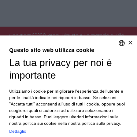
Copyright 2020© Regali Digusto è un marchio di Olio
×
Becchis di Becchis Danilo - Via Sommariva, 31/2/B -
10022 Carmagnola (TO) - PIVA 07980320019
Questo sito web utilizza cookie
Creato da:
etinet.it
La tua privacy per noi è
ENGLISH
ITALIAN
importante
Utilizziamo i cookie per migliorare l'esperienza dell'utente e
per le finalità indicate nei riquadri in basso. Se selezioni
"Accetta tutti" acconsenti all'uso di tutti i cookie, oppure puoi
sceglierei quali ci autorizzi ad utilizzare selezionando i
riquadri in basso. Puoi leggere ulteriori informazioni sulla
nostra politica sui cookie nella nostra politica sulla privacy.
Dettaglio