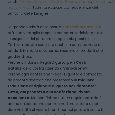
quali:
Pensieri
,
Desideri
,
Collina
,
Roero
,
Langhe
,
Piemonte
,
B
legno e Maxi
, tutte preparate con eccellenze del
territorio delle
Langhe.
La grande varietà delle nostre
confezioni natalizie
offre un ventaglio di spesa per poter soddisfare tutte
le esigenze, dal pensiero al regalo più prestigioso.
Tuttavia, potete scegliere anche la composizione dei
prodotti in modo autonomo, inserendo i prodotti che
gradite di più.
Perché affidarsi a Regali Digusto, per i
Cesti
natalizi
della vostra azienda
a
Vimodrone
?
P
erché ogni confezione “Regali Digusto” è composta
da prodotti ricercati che preservano
la migliore
tradizione artigianale di gusto del Piemonte:
tutto, dal prodotto alla confezione, rivela
eccellenza.
Ma non finisce qui: un regalo natalizio è
anche un’occasione per trasmettere solidità e per
dare visibilità al vostro brand, per cui potete inserire il