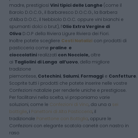
madre, prestigiosi
Vini tipici delle Langhe
(come il
Barolo D.O.C.G., il Barbaresco D.O.C.G., la Barbera
d’Alba D.O.C., il Nebbiolo D.O.C. oppure vini bianchi e
spumanti dolci o brut), l’
Olio Extra Vergine di
Oliva
D.O.P della Riviera Ligure Riviera dei Fiori.
Inoltre potete scegliere
Cesti Natalizi
con prodotti di
pasticceria come
praline e
cioccolatini
realizzati
con Nocciole,
oltre
ai
Tagliolini
di Langa
all’uovo
, della migliore
tradizione
piemontese,
Cotechini
,
Salumi
,
Formaggi
e
Confetture
.
Scoprite tutti i prodotti che potete inserire nelle vostre
Confezioni natalizie per renderle uniche e prestigiose.
Per facilitarvi nella scelta, vi proponiamo varie
soluzioni, come le
Confezioni di Vino
, da una a
sei
bottiglie
, i
Panettoni di Alta Pasticceria
, il
tradizionale
Panettone con Bottiglia
, oppure le
Confezioni con elegante scatola canetè con nastro in
raso