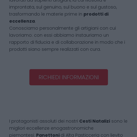
lavorati da sapienti artigiani, la cui filosofia è
improntata, sul genuino, sul buono e sul gustoso,
trasformando le materie prime in
prodotti di
eccellenza
.
Conosciamo personalmente gli artigiani con cui
lavoriamo: con essi abbiamo instauriamo un
rapporto di fiducia e di collaborazione in modo che i
prodotti siano sempre realizzati con cura.
RICHIEDI INFORMAZIONI
I protagonisti assoluti dei nostri
Cesti Natalizi
sono le
migliori eccellenze enogastronomiche
piemontesi:
Panettoni
di Alta Pasticceria con lievito