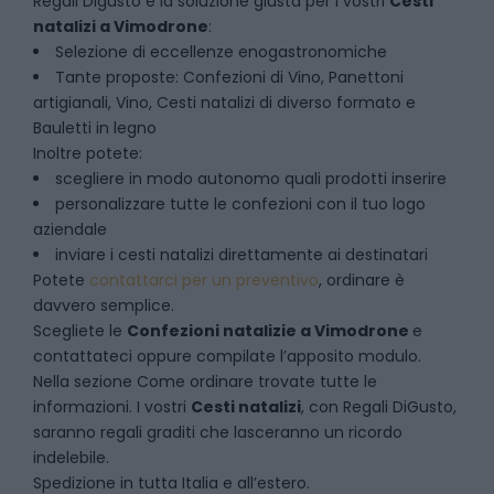
Regali Digusto è la soluzione giusta per i vostri
Cesti
natalizi
a
Vimodrone
:
Selezione di eccellenze enogastronomiche
Tante proposte: Confezioni di Vino, Panettoni
artigianali, Vino, Cesti natalizi di diverso formato e
Bauletti in legno
Inoltre potete:
scegliere in modo autonomo quali prodotti inserire
personalizzare tutte le confezioni con il tuo logo
aziendale
inviare i cesti natalizi direttamente ai destinatari
Potete
contattarci per un preventivo
, ordinare è
davvero semplice.
Scegliete le
Confezioni natalizie
a
Vimodrone
e
contattateci oppure compilate l’apposito modulo.
Nella sezione
Come ordinare
trovate tutte le
informazioni. I vostri
Cesti natalizi
, con Regali DiGusto,
saranno regali graditi che lasceranno un ricordo
indelebile.
Spedizione in tutta Italia e all’estero.