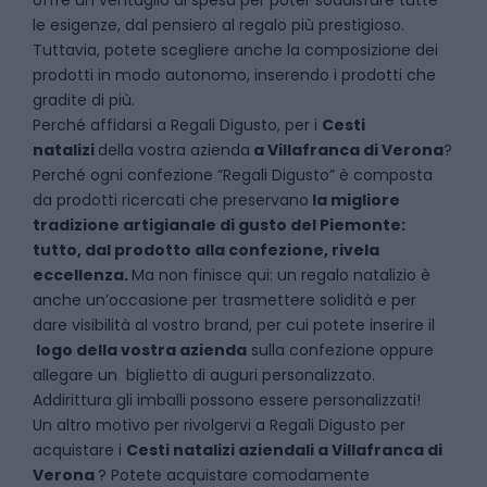
offre un ventaglio di spesa per poter soddisfare tutte
le esigenze, dal pensiero al regalo più prestigioso.
Tuttavia, potete scegliere anche la composizione dei
prodotti in modo autonomo, inserendo i prodotti che
gradite di più.
Perché affidarsi a Regali Digusto, per i
Cesti
natalizi
della vostra azienda
a
Villafranca di Verona
?
P
erché ogni confezione “Regali Digusto” è composta
da prodotti ricercati che preservano
la migliore
tradizione artigianale di gusto del Piemonte:
tutto, dal prodotto alla confezione, rivela
eccellenza.
Ma non finisce qui: un regalo natalizio è
anche un’occasione per trasmettere solidità e per
dare visibilità al vostro brand, per cui potete inserire il
logo della vostra azienda
sulla confezione oppure
allegare un biglietto di auguri personalizzato.
Addirittura gli imballi possono essere personalizzati!
Un altro motivo per rivolgervi a Regali Digusto per
acquistare i
Cesti natalizi aziendali
a
Villafranca di
Verona
? Potete acquistare comodamente