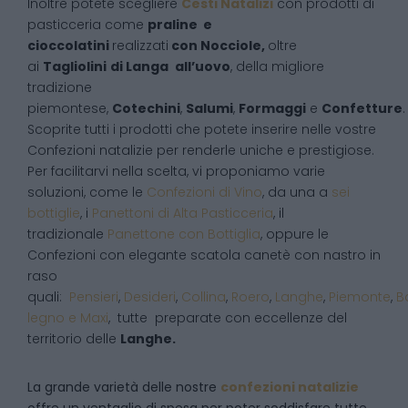
Inoltre potete scegliere
Cesti Natalizi
con prodotti di
pasticceria come
praline e
cioccolatini
realizzati
con Nocciole,
oltre
ai
Tagliolini
di Langa
all’uovo
, della migliore
tradizione
piemontese,
Cotechini
,
Salumi
,
Formaggi
e
Confetture
.
Scoprite tutti i prodotti che potete inserire nelle vostre
Confezioni natalizie per renderle uniche e prestigiose.
Per facilitarvi nella scelta, vi proponiamo varie
soluzioni, come le
Confezioni di Vino
, da una a
sei
bottiglie
, i
Panettoni di Alta Pasticceria
, il
tradizionale
Panettone con Bottiglia
, oppure le
Confezioni con elegante scatola canetè con nastro in
raso
quali:
Pensieri
,
Desideri
,
Collina
,
Roero
,
Langhe
,
Piemonte
,
B
legno e Maxi
, tutte preparate con eccellenze del
territorio delle
Langhe.
La grande varietà delle nostre
confezioni natalizie