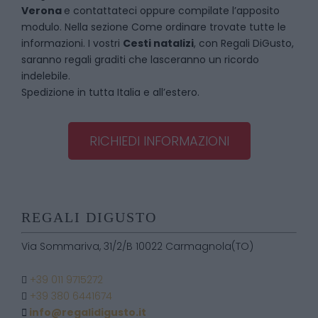
Verona
e contattateci oppure compilate l’apposito
modulo. Nella sezione
Come ordinare
trovate tutte le
informazioni. I vostri
Cesti natalizi
, con Regali DiGusto,
saranno regali graditi che lasceranno un ricordo
indelebile.
Spedizione in tutta Italia e all’estero.
RICHIEDI INFORMAZIONI
REGALI DIGUSTO
Via Sommariva, 31/2/B 10022 Carmagnola(TO)
+39 011 9715272
+39 380 6441674
info@regalidigusto.it