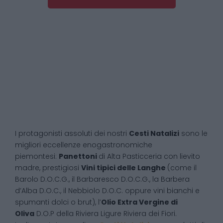
I protagonisti assoluti dei nostri
Cesti Natalizi
sono le
migliori eccellenze enogastronomiche
piemontesi:
Panettoni
di Alta Pasticceria con lievito
madre, prestigiosi
Vini tipici delle Langhe
(come il
Barolo D.O.C.G., il Barbaresco D.O.C.G., la Barbera
d’Alba D.O.C., il Nebbiolo D.O.C. oppure vini bianchi e
spumanti dolci o brut), l’
Olio Extra Vergine di
Oliva
D.O.P della Riviera Ligure Riviera dei Fiori.