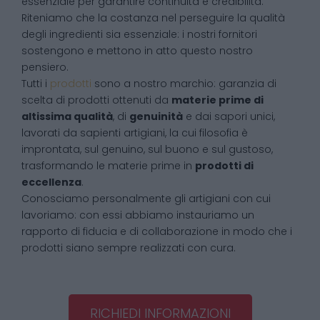
essenziale per garantire continuità e credibilità.
Riteniamo che la costanza nel perseguire la qualità
degli ingredienti sia essenziale: i nostri fornitori
sostengono e mettono in atto questo nostro
pensiero.
Tutti i
prodotti
sono a nostro marchio: garanzia di
scelta di prodotti ottenuti da
materie prime di
altissima qualità
, di
genuinità
e dai sapori unici,
lavorati da sapienti artigiani, la cui filosofia è
improntata, sul genuino, sul buono e sul gustoso,
trasformando le materie prime in
prodotti di
eccellenza
.
Conosciamo personalmente gli artigiani con cui
lavoriamo: con essi abbiamo instauriamo un
rapporto di fiducia e di collaborazione in modo che i
prodotti siano sempre realizzati con cura.
RICHIEDI INFORMAZIONI