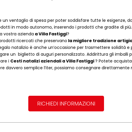
 un ventaglio di spesa per poter soddisfare tutte le esigenze, dal
dotti in modo autonomo, inserendo i prodotti che gradite di più.
la vostra azienda
a
Villa Fastiggi
?
rodotti ricercati che preservano
la migliore tradizione artigi
egalo natalizio è anche un’occasione per trasmettere solidità e per 
are un biglietto di auguri personalizzato. Addirittura gli imballi
tare i
Cesti natalizi aziendali
a
Villa Fastiggi
? Potete acquist
re davvero semplice l’iter, possiamo consegnare direttamente noi 
RICHIEDI INFORMAZIONI