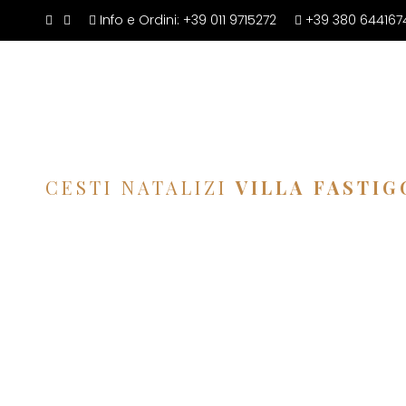
Info e Ordini:
+39 011 9715272
+39 380 644167
CESTI NATALIZI
VILLA FASTIG