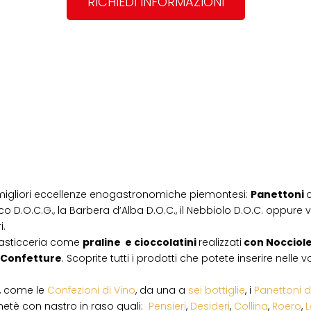
RICHIEDI INFORMAZIONI
migliori eccellenze enogastronomiche piemontesi:
Panettoni
d
co D.O.C.G., la Barbera d’Alba D.O.C., il Nebbiolo D.O.C. oppure vi
i.
pasticceria come
praline e cioccolatini
realizzati
con Nocciol
Confetture
. Scoprite tutti i prodotti che potete inserire nelle
i, come le
Confezioni di Vino
, da una a
sei bottiglie
, i
Panettoni d
netè con nastro in raso quali:
Pensieri
,
Desideri
,
Collina
,
Roero
,