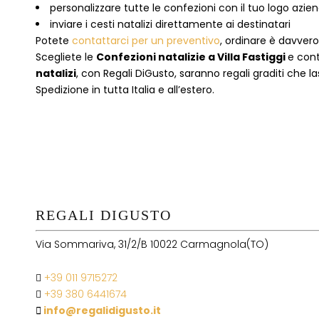
personalizzare tutte le confezioni con il tuo logo azie
inviare i cesti natalizi direttamente ai destinatari
Potete
contattarci per un preventivo
, ordinare è davver
Scegliete le
Confezioni natalizie
a
Villa Fastiggi
e cont
natalizi
, con Regali DiGusto, saranno regali graditi che l
Spedizione in tutta Italia e all’estero.
REGALI DIGUSTO
Via Sommariva, 31/2/B 10022 Carmagnola(TO)
+39 011 9715272
+39 380 6441674
info@regalidigusto.it