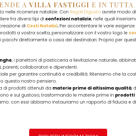
IENDE A
VILLA FASTIGGI
E IN TUTTA
 nelle ricorrenze natalizie. Con
Regali Digusto
avrete modo di 
ere fra diversi tipi di
confezioni natalizie
, nelle quali inseriamo
 creazione di
Cesti Natalizi
.
Per accontentare le varie esigenze d
rodotti a vostra scelta, personalizzare con il vostro logo le
con
i pacchi direttamente a casa dei destinatari. Proprio per que
Langhe
, i panettoni di pasticceria a lievitazione naturale, abbin
, parenti, collaboratori e dipendenti.
iale per garantire continuità e credibilità. Riteniamo che la cos
tto questo nostro pensiero.
 di prodotti ottenuti da
materie prime di altissima qualità
, 
l buono e sul gustoso, trasformando le materie prime in
prodotti
amo: con essi abbiamo instauriamo un rapporto di fiducia e d