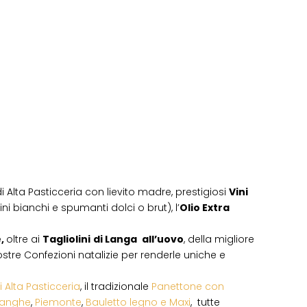
i Alta Pasticceria con lievito madre, prestigiosi
Vini
ni bianchi e spumanti dolci o brut), l’
Olio Extra
e,
oltre ai
Tagliolini
di Langa
all’uovo
, della migliore
 vostre Confezioni natalizie per renderle uniche e
i Alta Pasticceria
, il tradizionale
Panettone con
Langhe
,
Piemonte
,
Bauletto legno e Maxi
, tutte