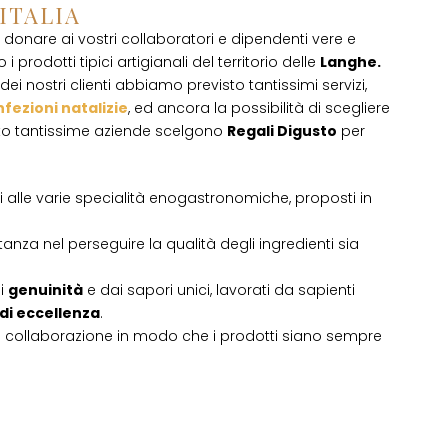
 ITALIA
donare ai vostri collaboratori e dipendenti vere e
 i prodotti tipici artigianali del territorio delle
Langhe.
ei nostri clienti abbiamo previsto tantissimi servizi,
fezioni natalizie
, ed ancora la possibilità di scegliere
sto tantissime aziende scelgono
Regali Digusto
per
ati alle varie specialità enogastronomiche, proposti in
tanza nel perseguire la qualità degli ingredienti sia
di
genuinità
e dai sapori unici, lavorati da sapienti
 di eccellenza
.
i collaborazione in modo che i prodotti siano sempre