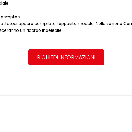
ndale
o semplice.
attateci oppure compilate l’apposito modulo. Nella sezione
Com
asceranno un ricordo indelebile.
RICHIEDI INFORMAZIONI