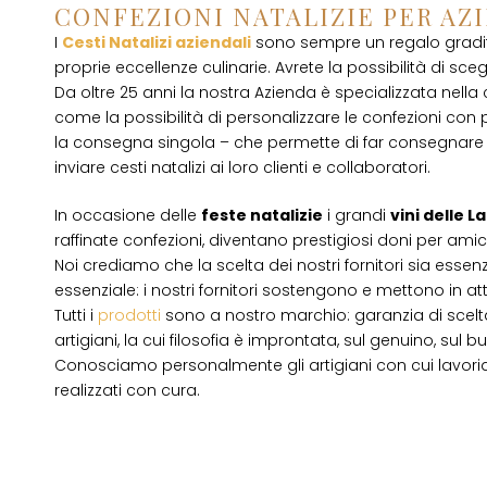
CONFEZIONI NATALIZIE PER AZ
I
Cesti Natalizi aziendali
sono sempre un regalo gradito
proprie eccellenze culinarie. Avrete la possibilità di scegli
Da oltre 25 anni la nostra Azienda è specializzata nella
come la possibilità di personalizzare le confezioni con p
la consegna singola – che permette di far consegnare 
inviare cesti natalizi ai loro clienti e collaboratori.
In occasione delle
feste natalizie
i grandi
vini delle 
raffinate confezioni, diventano prestigiosi doni per amici
Noi crediamo che la scelta dei nostri fornitori sia essenz
essenziale: i nostri fornitori sostengono e mettono in a
Tutti i
prodotti
sono a nostro marchio: garanzia di scelta
artigiani, la cui filosofia è improntata, sul genuino, su
Conosciamo personalmente gli artigiani con cui lavori
realizzati con cura.