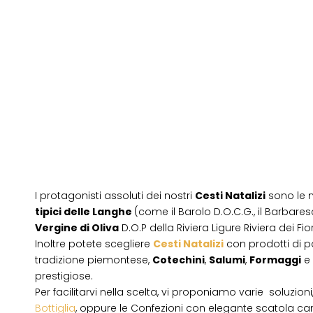
I protagonisti assoluti dei nostri
Cesti Natalizi
sono le 
tipici delle Langhe
(come il Barolo D.O.C.G., il Barbares
Vergine di Oliva
D.O.P della Riviera Ligure Riviera dei Fior
Inoltre potete scegliere
Cesti Natalizi
con prodotti di 
tradizione piemontese,
Cotechini
,
Salumi
,
Formaggi
e
prestigiose.
Per facilitarvi nella scelta, vi proponiamo varie soluzion
Bottiglia
, oppure le Confezioni con elegante scatola ca