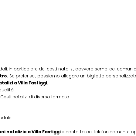
dali, in particolare dei cesti natalizi, davvero semplice: comunic
tro.
Se preferisci, possiamo allegare un biglietto personalizzato,
atalizi
a
Villa Fastiggi
:
qualità
Cesti natalizi di diverso formato
endale
ni natalizie
a
Villa Fastiggi
e contattateci telefonicamente o