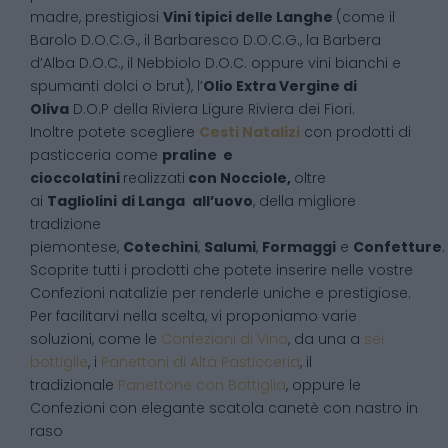
madre, prestigiosi
Vini tipici delle Langhe
(come il
Barolo D.O.C.G., il Barbaresco D.O.C.G., la Barbera
d’Alba D.O.C., il Nebbiolo D.O.C. oppure vini bianchi e
spumanti dolci o brut), l’
Olio Extra Vergine di
Oliva
D.O.P della Riviera Ligure Riviera dei Fiori.
Inoltre potete scegliere
Cesti Natalizi
con prodotti di
pasticceria come
praline e
cioccolatini
realizzati
con Nocciole,
oltre
ai
Tagliolini
di Langa
all’uovo
, della migliore
tradizione
piemontese,
Cotechini
,
Salumi
,
Formaggi
e
Confetture
.
Scoprite tutti i prodotti che potete inserire nelle vostre
Confezioni natalizie per renderle uniche e prestigiose.
Per facilitarvi nella scelta, vi proponiamo varie
soluzioni, come le
Confezioni di Vino
, da una a
sei
bottiglie
, i
Panettoni di Alta Pasticceria
, il
tradizionale
Panettone con Bottiglia
, oppure le
Confezioni con elegante scatola canetè con nastro in
raso