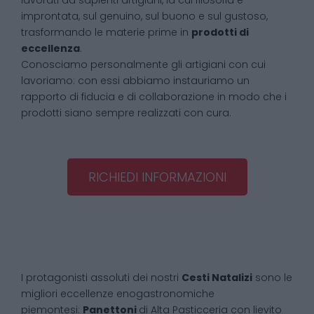
lavorati da sapienti artigiani, la cui filosofia è
improntata, sul genuino, sul buono e sul gustoso,
trasformando le materie prime in
prodotti di
eccellenza
.
Conosciamo personalmente gli artigiani con cui
lavoriamo: con essi abbiamo instauriamo un
rapporto di fiducia e di collaborazione in modo che i
prodotti siano sempre realizzati con cura.
RICHIEDI INFORMAZIONI
I protagonisti assoluti dei nostri
Cesti Natalizi
sono le
migliori eccellenze enogastronomiche
piemontesi:
Panettoni
di Alta Pasticceria con lievito