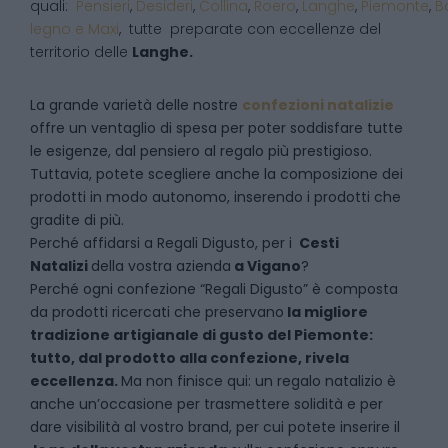
quali:
Pensieri
,
Desideri
,
Collina
,
Roero
,
Langhe
,
Piemonte
,
B
legno e Maxi
, tutte preparate con eccellenze del
territorio delle
Langhe.
La grande varietà delle nostre
confezioni natalizie
offre un ventaglio di spesa per poter soddisfare tutte
le esigenze, dal pensiero al regalo più prestigioso.
Tuttavia, potete scegliere anche la composizione dei
prodotti in modo autonomo, inserendo i prodotti che
gradite di più.
Perché affidarsi a Regali Digusto, per i
Cesti
Natalizi
della vostra azienda
a
Vigano
?
P
erché ogni confezione “Regali Digusto” è composta
da prodotti ricercati che preservano
la migliore
tradizione artigianale di gusto del Piemonte:
tutto, dal prodotto alla confezione, rivela
eccellenza.
Ma non finisce qui: un regalo natalizio è
anche un’occasione per trasmettere solidità e per
dare visibilità al vostro brand, per cui potete inserire il