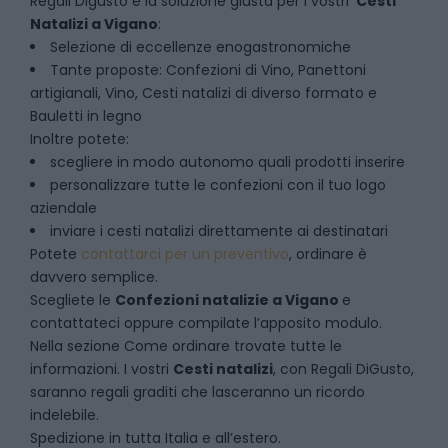
Regali Digusto è la soluzione giusta per i vostri
Cesti
Natalizi
a
Vigano
:
Selezione di eccellenze enogastronomiche
Tante proposte: Confezioni di Vino, Panettoni
artigianali, Vino, Cesti natalizi di diverso formato e
Bauletti in legno
Inoltre potete:
scegliere in modo autonomo quali prodotti inserire
personalizzare tutte le confezioni con il tuo logo
aziendale
inviare i cesti natalizi direttamente ai destinatari
Potete
contattarci per un preventivo
, ordinare è
davvero semplice.
Scegliete le
Confezioni natalizie
a
Vigano
e
contattateci oppure compilate l’apposito modulo.
Nella sezione
Come ordinare
trovate tutte le
informazioni. I vostri
Cesti natalizi
, con Regali DiGusto,
saranno regali graditi che lasceranno un ricordo
indelebile.
Spedizione in tutta Italia e all’estero.