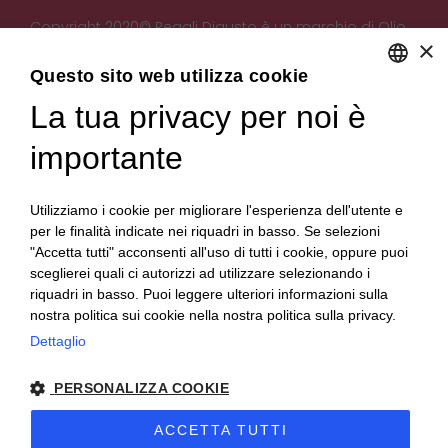
Copyright 2020© Regali Digusto è un marchio di Olio
×
Becchis di Becchis Danilo - Via Sommariva, 31/2/B -
10022 Carmagnola (TO) - PIVA 07980320019
Questo sito web utilizza cookie
Creato da:
etinet.it
La tua privacy per noi è
ENGLISH
ITALIAN
importante
Utilizziamo i cookie per migliorare l'esperienza dell'utente e
per le finalità indicate nei riquadri in basso. Se selezioni
"Accetta tutti" acconsenti all'uso di tutti i cookie, oppure puoi
sceglierei quali ci autorizzi ad utilizzare selezionando i
riquadri in basso. Puoi leggere ulteriori informazioni sulla
nostra politica sui cookie nella nostra politica sulla privacy.
Dettaglio
PERSONALIZZA COOKIE
ACCETTA TUTTI