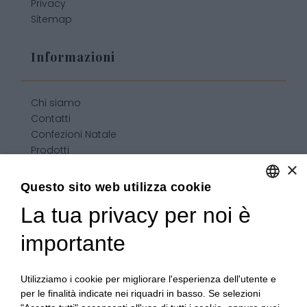
Privacy
Sitemap
Informazioni
Chi siamo
Contatti
Confezioni Natale
Prodotti
×
Confezioni personalizzate
Condizioni generali di vendita
Questo sito web utilizza cookie
La tua privacy per noi è
ENGLISH
ITALIAN
importante
Utilizziamo i cookie per migliorare l'esperienza dell'utente e
per le finalità indicate nei riquadri in basso. Se selezioni