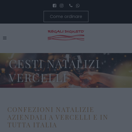
Come ordinare
CESTI NATALIZI
VERCELLI
CONFEZIONI NATALIZIE
AZIENDALI A VERCELLI E IN
TUTTA ITALIA