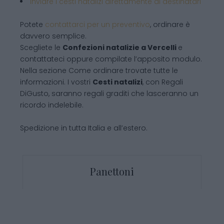
inviare i cesti natalizi direttamente ai destinatari
Potete
contattarci per un preventivo
, ordinare è
davvero semplice.
Scegliete le
Confezioni natalizie
a Vercelli
e
contattateci oppure compilate l’apposito modulo.
Nella sezione Come ordinare trovate tutte le
informazioni. I vostri
Cesti natalizi
, con Regali
DiGusto, saranno regali graditi che lasceranno un
ricordo indelebile.
Spedizione in tutta Italia e all’estero.
Panettoni