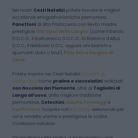
Nei nostri
Cesti Natalizi
potete trovare le migliori
eccellenze enogastronomiche piemontesi:
Panettoni
di Alta Pasticceria con lievito madre,
prestigiosi
Vini tipici delle Langhe
(come il Barolo
D.O.C.G., il Barbaresco D.O.C.G., la Barbera d’Alba
D.O.C., il Nebbiolo D.O.C. oppure vini bianchi e
spumanti dolci o brut), l’
Olio Extra Vergine di
Oliva
.
Potete inserire nei Cesti Natalizi
prodotti di
pasticceria
come
praline e cioccolatini
realizzati
con Nocciola del Piemonte
, oltre ai
Tagliolini di
Langa all’uovo
, della migliore tradizione
piemontese,
Cotechini
,
Salumi
,
Formaggi
e
Confetture
. Scoprite tutti i
prodotti
selezionati per
voi e rendete uniche e prestigiose le vostre
Confezioni natalizie.
Per facilitarvi nella scelta, vi proponiamo varie