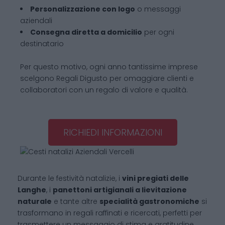
Personalizzazione con logo
o messaggi
aziendali
Consegna diretta a domicilio
per ogni
destinatario
Per questo motivo, ogni anno tantissime imprese
scelgono Regali Digusto per omaggiare clienti e
collaboratori con un regalo di valore e qualità.
RICHIEDI INFORMAZIONI
Durante le festività natalizie, i
vini pregiati delle
Langhe
, i
panettoni artigianali a lievitazione
naturale
e tante altre
specialità gastronomiche
si
trasformano in regali raffinati e ricercati, perfetti per
trasmettere un messaggio di stima e gratitudine.