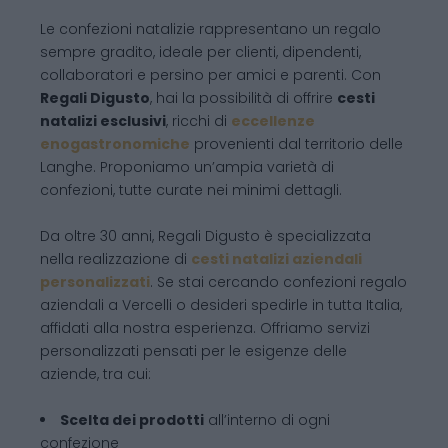
Le confezioni natalizie rappresentano un regalo
sempre gradito, ideale per clienti, dipendenti,
collaboratori e persino per amici e parenti. Con
Regali Digusto
, hai la possibilità di offrire
cesti
natalizi esclusivi
, ricchi di
eccellenze
enogastronomiche
provenienti dal territorio delle
Langhe. Proponiamo un’ampia varietà di
confezioni, tutte curate nei minimi dettagli.
Da oltre 30 anni, Regali Digusto è specializzata
nella realizzazione di
cesti natalizi aziendali
personalizzati
. Se stai cercando confezioni regalo
aziendali a Vercelli o desideri spedirle in tutta Italia,
affidati alla nostra esperienza. Offriamo servizi
personalizzati pensati per le esigenze delle
aziende, tra cui:
Scelta dei prodotti
all’interno di ogni
confezione