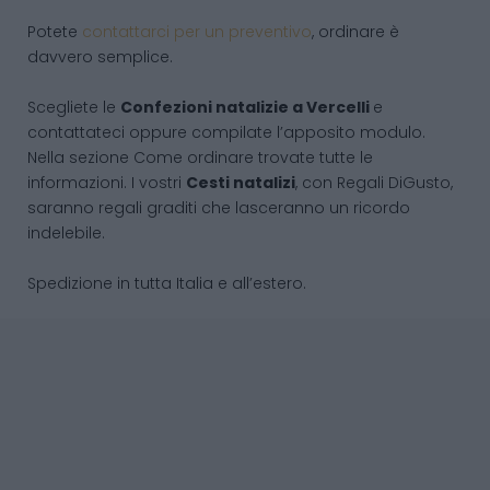
Potete
contattarci per un preventivo
, ordinare è
davvero semplice.
Scegliete le
Confezioni natalizie
a Vercelli
e
contattateci oppure compilate l’apposito modulo.
Nella sezione Come ordinare trovate tutte le
informazioni. I vostri
Cesti natalizi
, con Regali DiGusto,
saranno regali graditi che lasceranno un ricordo
indelebile.
Spedizione in tutta Italia e all’estero.